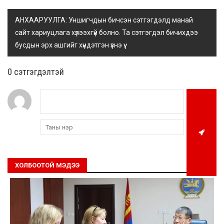
АНХААРУУЛГА: Уншигчдын бичсэн сэтгэгдэлд манай
сайт хариуцлага хүлээхгүй болно. Та сэтгэгдэл бичихдээ
бусдын эрх ашгийг хүндэтгэн үзнэ үү.
0 cэтгэгдэлтэй
ХОЛБООТОЙ МЭДЭЭ