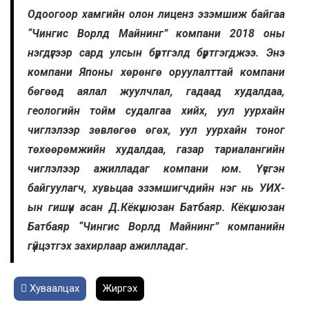
Одоогоор хамгийн олон лиценз эзэмшиж байгаа
“Чингис Ворлд Майнинг” компани 2018 оны
нэгдүгээр сард улсын бүртгэлд бүртгэгджээ. Энэ
компани Японы хөрөнгө оруулалттай компани
бөгөөд аялал жуулчлал, гадаад худалдаа,
геологийн тойм судалгаа хийх, уул уурхайн
чиглэлээр зөвлөгөө өгөх, уул уурхайн тоног
төхөөрөмжийн худалдаа, газар тариалангийн
чиглэлээр ажилладаг компани юм. Үүсгэн
байгуулагч, хувьцаа эзэмшигчдийн нэг нь УИХ-
ын гишүүн асан Д.Кёкүшюзан Батбаяр. Кёкүшюзан
Батбаяр “Чингис Ворлд Майнинг” компанийн
гүйцэтгэх захирлаар ажилладаг.
Хуваалцах
Жиргэх