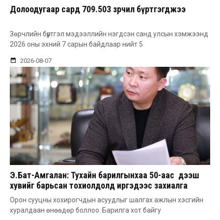
Долоодугаар сард 709.503 зөрчил бүртгэгджээ
Зөрчлийн бүртгэл мэдээллийн нэгдсэн санд улсын хэмжээнд
2026 оны эхний 7 сарын байдлаар нийт 5
2026-08-07
Э.Бат-Амгалан: Тухайн барилгынхаа 50-аас дээш
хувийг барьсан тохиолдолд иргэдээс захиалга
авдаг болгоно
Орон сууцны хохирогчдын асуудлыг шалгах ажлын хэсгийн
хуралдаан өнөөдөр боллоо. Барилга хот байгу