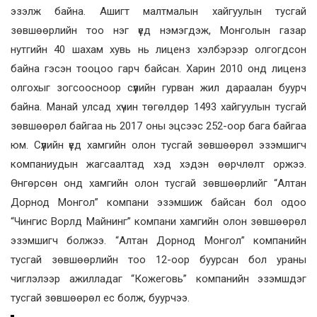
эзэлж байна. Ашигт малтмалын хайгуулын тусгай
зөвшөөрлийн тоо нэг үед нэмэгдэж, Монголын газар
нутгийн 40 шахам хувь нь лиценз хэлбэрээр олгогдсон
байна гэсэн тооцоо гарч байсан. Харин 2010 онд лиценз
олгохыг зогсоосноор сүүлийн гурван жил дараалан буурч
байна. Манай улсад хүчин төгөлдөр 1493 хайгуулын тусгай
зөвшөөрөл байгаа нь 2017 оны эцсээс 252-оор бага байгаа
юм. Сүүлийн үед хамгийн олон тусгай зөвшөөрөл эзэмшигч
компаниудын жагсаалтад хэд хэдэн өөрчлөлт оржээ.
Өнгөрсөн онд хамгийн олон тусгай зөвшөөрлийг “Алтан
Дорнод Монгол” компани эзэмшиж байсан бол одоо
“Чингис Ворлд Майнинг” компани хамгийн олон зөвшөөрөл
эзэмшигч болжээ. “Алтан Дорнод Монгол” компанийн
тусгай зөвшөөрлийн тоо 12­-оор буурсан бол ураны
чиглэлээр ажилладаг “Кожеговь” компанийн эзэмшдэг
тусгай зөвшөөрөл ес болж, буурчээ.