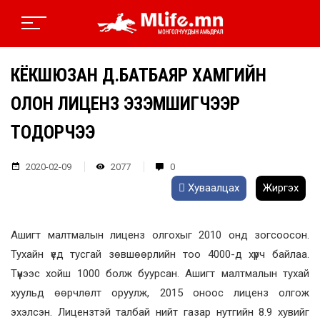
КЁКҮШЮЗАН Д.БАТБАЯР ХАМГИЙН
ОЛОН ЛИЦЕНЗ ЭЗЭМШИГЧЭЭР
ТОДОРЧЭЭ
2020-02-09
2077
0
Хуваалцах
Жиргэх
Ашигт малтмалын лиценз олгохыг 2010 онд зогсоосон.
Тухайн үед тусгай зөвшөөрлийн тоо 4000-д хүрч байлаа.
Түүнээс хойш 1000 болж буурсан. Ашигт малтмалын тухай
хуульд өөрчлөлт оруулж, 2015 оноос лиценз олгож
эхэлсэн. Лицензтэй талбай нийт газар нутгийн 8.9 хувийг