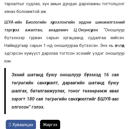
тархалтыг судлах, хүн амын дундах дархлааны тогтолцоог
хянах боломжтой аж.
ШУА-ийн Биологийн хүрээлэнгийн эрдэм шинжилгээний
тэргүүлэх ажилтан, академич Ц.Оюунсүрэн
“Оношлуур
бүтээхээр гурван сарын хугацаанд судалгаа хийсэн.
Наймдугаар сарын 1-нд оношлуураа бүтээсэн. Энэ нь өвчлөөд
эдгэрсэн хүмүүст дархлаа тогтсон эсэхийг үздэг оношлуур
юм.
Эхний шатанд буюу оношлуур бүтээхэд 16 сая
төгрөгийн санхүүжилт, дараагийн шатанд буюу
шалгах, баталгаажуулах, тоног төхөөрөмж авах
зэрэгт 180 сая төгрөгийн санхүүжилтийг БШУЯ-аас
олгосон” гэлээ.
Хуваалцах
Жиргэх