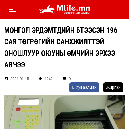
МОНГОЛ ЭРДЭМТДИЙН БҮТЭЭСЭН 196
САЯ ТӨГРӨГИЙН САНХҮҮЖИЛТТЭЙ
ОНОШЛУУР ОЮУНЫ ӨМЧИЙН ЭРХЭЭ
АВЧЭЭ
2021-01-15
1262
0
Хуваалцах
Жиргэх