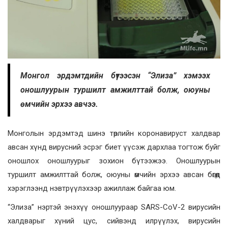
Монгол эрдэмтдийн бүтээсэн “Элиза” хэмээх
оношлуурын туршилт амжилттай болж, оюуны
өмчийн эрхээ авчээ.
Монголын эрдэмтэд шинэ төрлийн коронавируст халдвар
авсан хүнд вирусний эсрэг биет үүсэж дархлаа тогтож буйг
оношлох оношлуурыг зохион бүтээжээ. Оношлуурын
туршилт амжилттай болж, оюуны өмчийн эрхээ авсан бөгөөд
хэрэглээнд нэвтрүүлэхээр ажиллаж байгаа юм.
“Элиза” нэртэй энэхүү оношлуураар SARS-CoV-2 вирусийн
халдварыг хүний цус, сийвэнд илрүүлэх, вирусийн