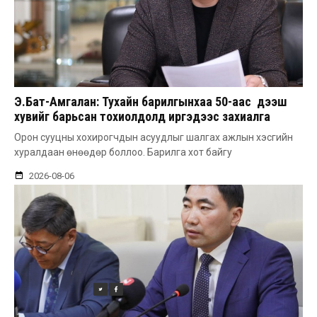
Э.Бат-Амгалан: Тухайн барилгынхаа 50-аас дээш
хувийг барьсан тохиолдолд иргэдээс захиалга
авдаг болгоно
Орон сууцны хохирогчдын асуудлыг шалгах ажлын хэсгийн
хуралдаан өнөөдөр боллоо. Барилга хот байгу
2026-08-06