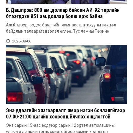
Б.Дашпүрэв: 800 ам.доллар байсан АИ-92 төрлийн
бүтээгдэхүүн 851 ам.доллар болж ирж байна
Аж үйлдвэр, эрдэс баялгийн яамнаас шатахууны нөхцөл
байдлын талаар мэдээлэл өглөө. Тус яамны Төрийн
2026-08-06
Энэ удаагийн хязгаарлалт ямар нэгэн бүсчлэлгүйгээр
07:00-21:00 цагийн хооронд үйлчлэх онцлогтой
Энэ сарын 15-аас есдүгээр сарын 12 хүртэл автомашины
улсын дугаарын тэгш, сондгойгоор замын хөдөлгөө