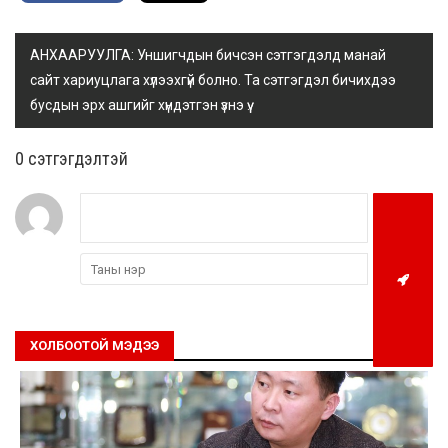
АНХААРУУЛГА: Уншигчдын бичсэн сэтгэгдэлд манай
сайт хариуцлага хүлээхгүй болно. Та сэтгэгдэл бичихдээ
бусдын эрх ашгийг хүндэтгэн үзнэ үү.
0 cэтгэгдэлтэй
ХОЛБООТОЙ МЭДЭЭ