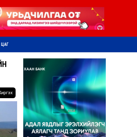
ӨТ ЦАГ
ЙН
иргэх