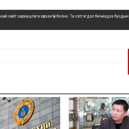
 сайт хариуцлага хүлээхгүй болно. Та сэтгэгдэл бичихдээ бусдын