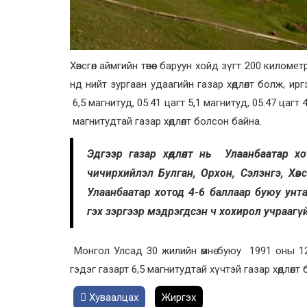
Хөвсгөл аймгийн төвөөс баруун хойд зүгт 200 кило
нд нийт зургаан удаагийн газар хөдлөлт болж, и
6,5 магнитуд, 05:41 цагт 5,1 магнитуд, 05:47 цагт 4
магнитудтай газар хөдлөлт болсон байна.
Эдгээр газар хөдлөлт нь Улаанбаатар хо
чичирхийлэл Булган, Орхон, Сэлэнгэ, Хөв
Улаанбаатар хотод 4-6 баллаар буюу унт
гэх зэргээр мэдрэгдсэн ч хохирол учраагү
Монгол Улсад 30 жилийн өмнө буюу 1991 оны 12 
гэдэг газарт 6,5 магнитудтай хүчтэй газар хөдлөл
Хуваалцах
Жиргэх