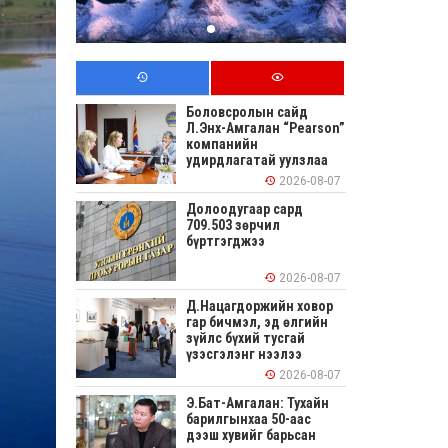
Боловсролын сайд
Л.Энх-Амгалан “Pearson”
компанийн
удирдлагатай уулзлаа
2026-08-07
Долоодугаар сард
709.503 зөрчил
бүртгэгджээ
2026-08-07
Д.Нацагдоржийн ховор
гар бичмэл, эд өлгийн
зүйлс бүхий тусгай
үзэсгэлэнг нээлээ
2026-08-07
Э.Бат-Амгалан: Тухайн
барилгынхаа 50-аас
дээш хувийг барьсан