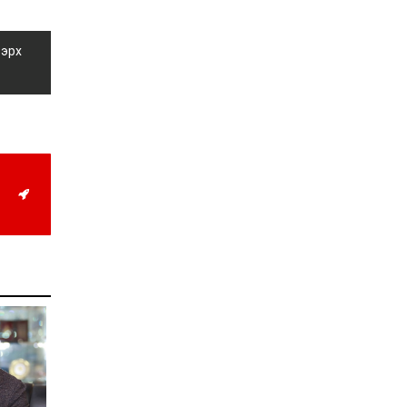
Д.Алтанцоож энэ сарын
17-ны өдөр “Заан
Жимни” автомашинаа
 эрх
гардан авна
2026-08-03
Г.Дамдинням: Улсын
дугаарын тэгш,
сондгойгоор хязгаарлан
шатахуун олгоно
2026-08-03
ОХУ шатахууны
экспортын хоригоо 2027
оны нэгдүгээр сар
хүртэл сунгажээ
2026-07-31
Шинэ бүтцээр хичээлийн
жил дөрвөн улиралтай
боллоо
2026-07-28
Нийслэлийн хэмжээнд
өнгөрсөн долоо хоногт
гал түймрийн 35
дуудлага бүртгэгджээ