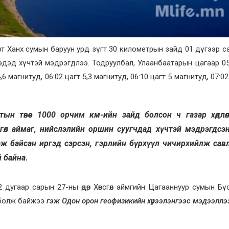
метрт Ханх сумын баруун урд зүгт 30 километрын зайд 01 дүгээр с
ргэдэд хүчтэй мэдрэгдлээ. Тодруулбал, Улаанбаатарын цагаар 05
,6 магнитуд, 06:02 цагт 5,3 магнитуд, 06:10 цагт 5 магнитуд, 07:02
тын төвөөс 1000 орчим км-ийн зайд болсон ч газар хөдлө
сгөл аймаг, нийслэлийн оршин суугчдад хүчтэй мэдрэгдсэ
аж байсан иргэд сэрсэн, гэрлийн бүрхүүл чичирхийлж сав
й байна.
дугаар сарын 27-ны өдөр Хөвсгөл аймгийн Цагааннуур сумын Бү
т болж байжээ
гэж Одон орон геофизикийн хүрээлэнгээс мэдээллэ