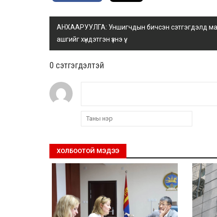
АНХААРУУЛГА: Уншигчдын бичсэн сэтгэгдэлд манай
ашгийг хүндэтгэн үзнэ үү.
0 cэтгэгдэлтэй
ХОЛБООТОЙ МЭДЭЭ