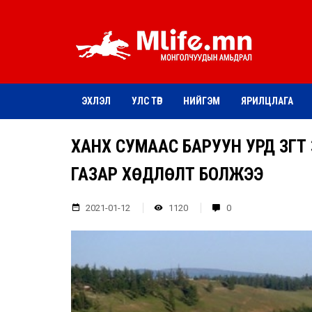
ЭХЛЭЛ
УЛС ТӨР
НИЙГЭМ
ЯРИЛЦЛАГА
ХАНХ СУМААС БАРУУН УРД ЗҮГ
ГАЗАР ХӨДЛӨЛТ БОЛЖЭЭ
2021-01-12
1120
0