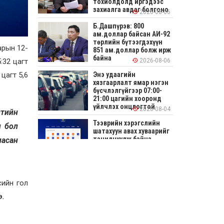
тохиолдолд иргэдээс
захиалга авдаг болгоно
2026-08-06
Б.Дашпүрэв: 800
ам.доллар байсан АИ-92
төрлийн бүтээгдэхүүн
арын 12-
851 ам.доллар болж ирж
байна
:32 цагт
2026-08-06
 цагт 5,6
Энэ удаагийн
хязгаарлалт ямар нэгэн
бүсчлэлгүйгээр 07:00-
21:00 цагийн хооронд
үйлчлэх онцлогтой
2026-08-04
лтийн
Тээврийн хэрэгслийн
н бол
шатахуун авах хуваарийг
танилцуулж байна
ласан
2026-08-04
СОНИРХОЛТОЙ: Ихэр
шар, цусан толботой
сийн гол
өндөг аюултай юу?
э.
2026-08-04
Улсын заан