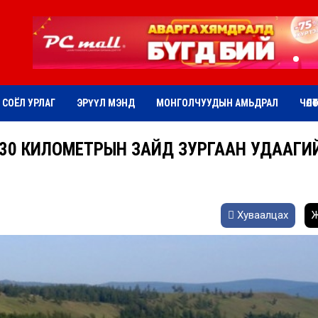
СОЁЛ УРЛАГ
ЭРҮҮЛ МЭНД
МОНГОЛЧУУДЫН АМЬДРАЛ
ЧӨЛӨ
Т 30 КИЛОМЕТРЫН ЗАЙД ЗУРГААН УДААГИ
Хуваалцах
Ж