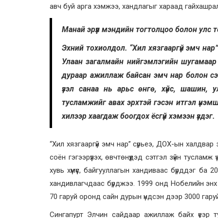
авч буй арга хэмжээ, хандлагыг хараад гайхашрал,
Манай эрүүл мэндийн тогтолцоо болон улс т
Эхний тохиолдол. “Хил хязгааргүй эмч нар
Улаан загалмайн нийгэмлэгийн шугамаар
дураар ажиллаж байсан эмч нар болон сэтг
үзэл санаа нь арьс өнгө, хүйс, шашин, 
тусламжийг авах эрхтэй гэсэн итгэл үнэмш
хилээр хаагдаж боогдох ёсгүй хэмээн үздэг.
“Хил хязгааргүй эмч нар” сүрьеэ, ДОХ-ын халдва
соён гэгээрүүлэх, өвчтөнүүдэд сэтгэл зүйн тусламж
хувь хүмүүс, байгууллагын хандиваас бүрддэг ба 2
хандивлагчдаас бүрджээ. 1999 онд Нобелийн энх т
70 гаруй оронд сайн дурын үндсэн дээр 3000 гару
Сингапурт Элчин сайдаар ажиллаж байх үеэр ту