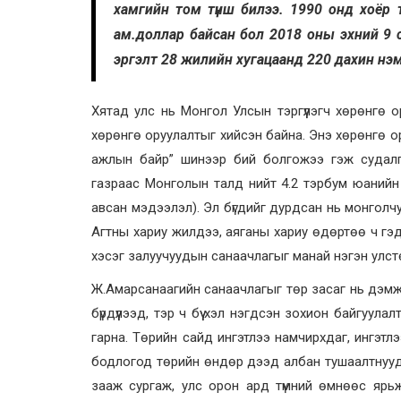
хамгийн том түнш билээ. 1990 онд хоёр
ам.доллар байсан бол 2018 оны эхний 9 
эргэлт 28 жилийн хугацаанд 220 дахин нэ
Хятад улс нь Монгол Улсын тэргүүлэгч хөрөнгө 
хөрөнгө оруулалтыг хийсэн байна. Энэ хөрөнгө о
ажлын байр” шинээр бий болгожээ гэж судалг
газраас Монголын талд нийт 4.2 тэрбум юанийн 
авсан мэдээлэл). Эл бүгдийг дурдсан нь монголчу
Агтны хариу жилдээ, аяганы хариу өдөртөө ч гэ
хэсэг залуучуудын санаачлагыг манай нэгэн улст
Ж.Амарсанаагийн санаачлагыг төр засаг нь дэмжээ
бүрдүүлээд, тэр ч бүү хэл нэгдсэн зохион байгуула
гарна. Төрийн сайд ингэтлээ намчирхдаг, ингэтлэ
бодлогод төрийн өндөр дээд албан тушаалтнуудын
зааж сургаж, улс орон ард түмний өмнөөс ярьж