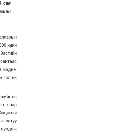
2026-07-27
6 сая
Оюу толгойн төслөөс
дааны
иргэддээ ноогдол ашиг
хүртээх ажлын хэсэг
байгуулжээ
2026-07-24
долларын
Сөүлийн гудамжийг
амралтын өдрүүдэд
00 хүний
автомашингүй бүс
болгоно
Засгийн
2026-07-24
 сайтаас
Ховд аймагт
й мэднэ.
бүртгэгдсэн тарваган
тахлын сэжигтэй
н гол нь
тохиолдол батлагджээ
2026-07-24
НЗД-ын орлогч асан
өлийг нь
Т.Даваадалайгийн
ын л нэр
цагдан хорих таслан
сэргийлэх арга хэмжээг
айрцагны
нэг сараар сунгажээ
2026-07-23
ыг хатуу
Хүний эрүүл мэндэд
с дурдаж
хамгийн их эрсдэл