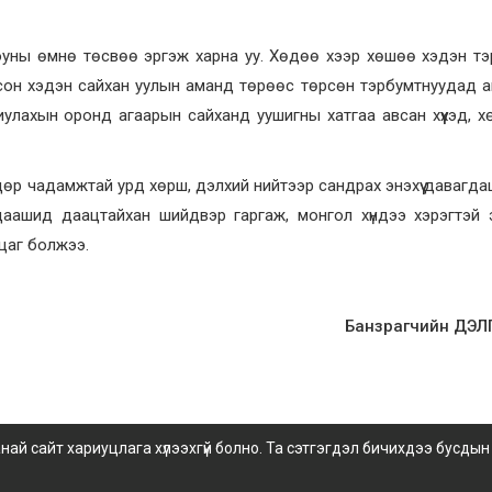
уны өмнө төсвөө эргэж харна уу. Хөдөө хээр хөшөө хэдэн т
сон хэдэн сайхан уулын аманд төрөөс төрсөн тэрбумтнуудад 
улахын оронд агаарын сайханд уушигны хатгаа авсан хүүхэд, хө
дөр чадамжтай урд хөрш, дэлхий нийтээр сандрах энэхүү давагдашг
цаашид даацтайхан шийдвэр гаргаж, монгол хүндээ хэрэгтэй 
 цаг болжээ.
Банзрагчийн ДЭ
 сайт хариуцлага хүлээхгүй болно. Та сэтгэгдэл бичихдээ бусдын