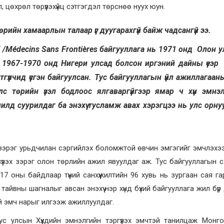
 цөхрөл төрүүлэхүйц сэтгэгдэл төрснөө нуух юун.
өрийн хамаарлын талаар үг дуугарахгүй байж чадсангүй ээ.
” /Médecins Sans Frontières байгууллага нь 1971 онд Олон 
 1967-1970 онд Нигери улсад болсон иргэний дайны үеэр
үүлчид үүсгэн байгуулсан. Тус байгууллагын үйл ажиллагаан
улс төрийн үзэл бодлоос ялгаваргүйгээр ямар ч хүн эмнэ
илд суурилдаг ба энэхүү тусламж авах хэрэгцээ нь улс орн
р зэрэг урьдчилан сэргийлэх боломжтой өвчин эмгэгийг эмчлэхэ
 үзүүлэх зэрэг олон төрлийн ажил явуулдаг аж. Тус байгууллагын с
017 оны байдлаар түүний санхүүжилтийн 96 хувь нь зургаан сая га
айвны шагналыг авсан энэхүү нэр хүнд бүхий байгууллага жил бүр
й эмч нарыг илгээж ажиллуулдаг.
с улсын Хүүхдийн эмнэлгийн тэргүүлэх эмчтэй танилцаж Монг