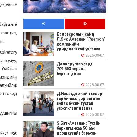
ус хагас
айгаагүй
 вакцин,
Боловсролын сайд
Л.Энх-Амгалан “Pearson”
н.
компанийн
удирдлагатай уулзлаа
piratory
2026-08-07
ы томуу,
Долоодугаар сард
ж байсан
709.503 зөрчил
бүртгэгджээ
 мэндийн
налхийлж
2026-08-07
он гэхэд
Д.Нацагдоржийн ховор
гар бичмэл, эд өлгийн
зүйлс бүхий тусгай
үзэсгэлэнг нээлээ
 уушигны
2026-08-07
Э.Бат-Амгалан: Тухайн
барилгынхаа 50-аас
двэрүүд,
дээш хувийг барьсан