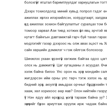
болохгүйг ягштал баримтлуулдаг хариуцлагын тогто
Дээрх тохиолдолд миний хувьд попрол гэдэг өнцгө
ажиллах хүслээ илэрхийлсэн, хоёрдугаарт, халд
үед ажиллах зохион байгуулалтыг суралцах том бо
томоор харвал Ази тивд хотжих үйл явц эрчтэй яв
нутагт байнгын давтамжтай гарч буй тахал гарах
мэдлэгийг газар дээрээс нь олж авах эцэст нь Х
сайн хөршийн дэмжлэг ч гэж ойлгож болохоор.
Шинжлэх ухаан үсрэнгүй хөгжиж байгаа одоо цаг
олох нь дамжиггүй. Цаг хугацааны л асуудал. Өч
хэлж байна билээ. Улс орон нь эрүүл мэндийн сал
жигдэрсэн ийм орны улс төрч тэгж хэлэх нь ар
бидний эрүүл, аюулгүй амьдрах орчныг бүрдүүлэхи
хааж, хөл хорихоос өөр яав? Олон нийтийн газру
үү? Нэн ядуу айл өрхүүдэд үнэгүй тарааж байна у
хүмүүсийг бүрэн ариутгаж оруулж ирж чадаж бай