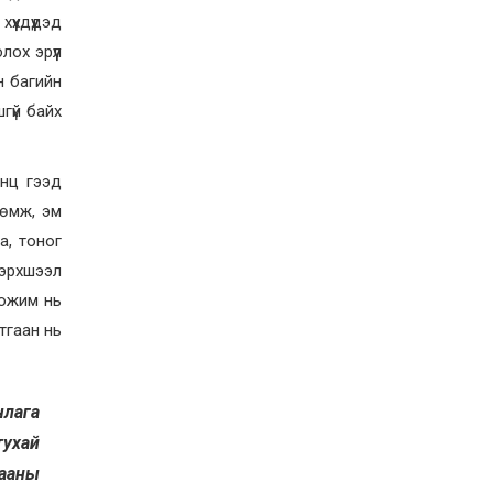
Д.Алтанцоож энэ сарын
үүхдүүдэд
17-ны өдөр “Заан
Жимни” автомашинаа
лох эрүүл
гардан авна
2026-08-03
н багийн
Г.Дамдинням: Улсын
гүй байх
дугаарын тэгш,
сондгойгоор хязгаарлан
шатахуун олгоно
2026-08-03
анц гээд
ОХУ шатахууны
рөмж, эм
экспортын хоригоо 2027
а, тоног
оны нэгдүгээр сар
хүртэл сунгажээ
бэрхшээл
2026-07-31
Хожим нь
Шинэ бүтцээр хичээлийн
тгаан нь
жил дөрвөн улиралтай
боллоо
2026-07-28
члага
Нийслэлийн хэмжээнд
өнгөрсөн долоо хоногт
тухай
гал түймрийн 35
дуудлага бүртгэгджээ
дааны