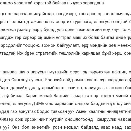
лцоо яаралтай хэрэгтэй байгаа нь үүгээр харагдана.
өс харахаас илүүтэйгээр, нэгдүгээрт, тангараг өргөсөн эмч хүн
варын голомтод ажиллах нь асар их туршлага, ялангуяа онцгой
ломж, гуравдугаарт, бусад улс орны технологийн ноу хау-г олж 
агдаж тэр хирээр хүн амын нягтрал маш их болж байгаа өнөө үед
 эрсдэлийг тооцож, зохион байгуулалт, эрүүл мэндийн зөв мене
ятадтай Иж бүрэн стратегийн түншлэлийн харилцаа бүхий хөрш ор
т аливаа шинэ вирусын мутацийн эсрэг хүн төрөлхтөн вакцин, 
игдөр Сингапур улсын Ерөнхий сайд амны хаалт зүүх шаардлагагү
барт дэлхийд дээгүүр эрэмбэлэх, сахилга, хариуцлага, зохион ба
гагүй бизээ. Харин манай Засгийн газар татвар төлөгч миний
йн төлөө, ялангуяа ДЭМБ-аас зарласан онцгой байдлын үед юу хий
удад гар ариутгах бодис тавьсан уу? Амны хаалтны нийлүүлэлтий
у? Хилээр орж ирсэн нийт хүмүүсийг оношлогоонд хамруулж чадсан
на уу? Энэ бол өнөөгийн үүссэн нөхцөл байдалд авах наад за