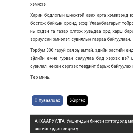
хэмжээ.
Харин бодлогын шинжтэй авах арга хэмжээнд ю
босгож байхын оронд эсхүл Улаанбаатарыг тойр
нь хэдэн га газар олгож хувьдаа орд харш бари
зориулсан эмнэлэг, сувиллын газраа байгуулаач.
Тэрбум 300 гаруй сая хүн амтай, эдийн засгийн өн
зүйлийн өмнө гурван саяуулаа бид хэрхэх вэ? 
сувилал, нөхөн сэргээх төвүүдийг барьж байгуулах
Төр минь.
Хуваалцах
Жиргэх
АНХААРУУЛГА: Уншигчдын бичсэн сэтгэгдэлд манай
ашгийг хүндэтгэн үзнэ үү.