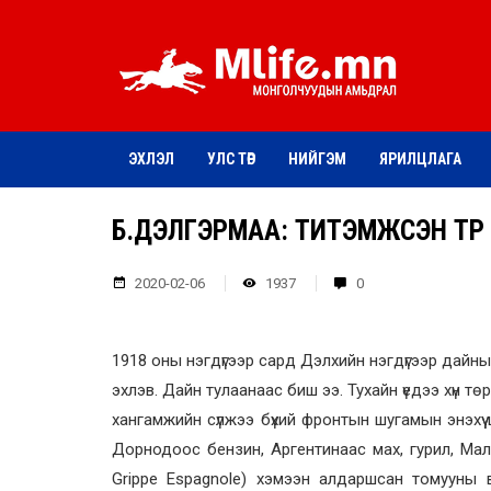
ЭХЛЭЛ
УЛС ТӨР
НИЙГЭМ
ЯРИЛЦЛАГА
Б.ДЭЛГЭРМАА: ТИТЭМЖСЭН ТӨР
2020-02-06
1937
0
1918 оны нэгдүгээр сард Дэлхийн нэгдүгээр дайн
эхлэв. Дайн тулаанаас биш ээ. Тухайн үедээ хүн төр
хангамжийн сүлжээ бүхий фронтын шугамын энэхүү ц
Дорнодоос бензин, Аргентинаас мах, гурил, Мала
Grippe Espagnole) хэмээн алдаршсан томууны в