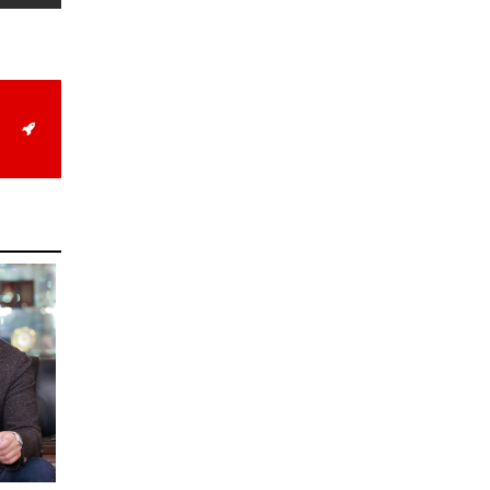
магнитудын хүчтэй
газар хөдлөлт болжээ
2026-07-21
Тажикистан Улсын
Ерөнхийлөгч энэ сарын
20-22-ны өдрүүдэд
Монгол Улсад төрийн
айлчлал хийнэ
2026-07-20
Улсын арслан
Р.Пүрэвдагва энэ
жилийн Үндэсний их
баяр наадамд барилдах
боломжгүй боллоо
2026-07-08
Үндэсний их баяр
наадмын өсвөрийн
сурын харвааны
шилдгүүд тодорлоо
2026-07-08