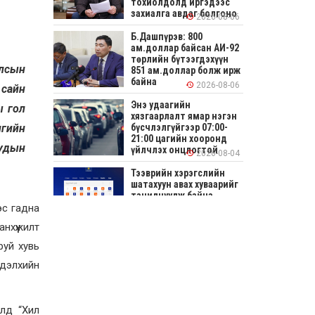
тохиолдолд иргэдээс
захиалга авдаг болгоно
2026-08-06
Б.Дашпүрэв: 800
ам.доллар байсан АИ-92
төрлийн бүтээгдэхүүн
улсын
851 ам.доллар болж ирж
байна
2026-08-06
 сайн
Энэ удаагийн
ы гол
хязгаарлалт ямар нэгэн
лгийн
бүсчлэлгүйгээр 07:00-
21:00 цагийн хооронд
уудын
үйлчлэх онцлогтой
2026-08-04
Тээврийн хэрэгслийн
шатахуун авах хуваарийг
танилцуулж байна
эс гадна
2026-08-04
анхүүжилт
СОНИРХОЛТОЙ: Ихэр
руй хувь
шар, цусан толботой
өндөг аюултай юу?
 дэлхийн
2026-08-04
олд “Хил
Улсын заан