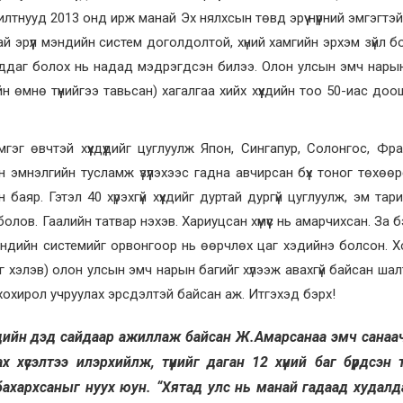
тнууд 2013 онд ирж манай Эх нялхсын төвд эрүү нүүрний эмгэгтэй х
ай эрүүл мэндийн систем доголдолтой, хүний хамгийн эрхэм зүйл бо
ддаг болох нь надад мэдрэгдсэн билээ. Олон улсын эмч нары
 өмнө түүнийгээ тавьсан) хагалгаа хийх хүүхдийн тоо 50-иас доош
г өвчтэй хүүхдүүдийг цуглуулж Япон, Сингапур, Солонгос, Фр
н эмнэлгийн тусламж үзүүлэхээс гадна авчирсан бүх тоног төхөө
аяр. Гэтэл 40 хүрэхгүй хүүхдийг дуртай дургүй цуглуулж, эм тари
лов. Гаалийн татвар нэхэв. Хариуцсан хүмүүс нь амарчихсан. За 
л мэндийн системийг орвонгоор нь өөрчлөх цаг хэдийнэ болсон. 
йг хэлэв) олон улсын эмч нарын багийг хүлээж авахгүй байсан шал
хохирол учруулах эрсдэлтэй байсан аж. Итгэхэд бэрх!
ндийн дэд сайдаар ажиллаж байсан Ж.Амарсанаа эмч санаа
үсэлтээ илэрхийлж, түүнийг даган 12 хүний баг бүрдсэн 
бахархсаныг нуух юун. “Хятад улс нь манай гадаад худал