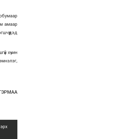
Орон нутгийн зам
ашигласны төлбөрийг
ирэх сарын 1-ээс эхлэн
эрбумаар
5000 төгрөг болгож
нэмэгдүүлнэ
2026-07-22
ам амаар
НӨАТ-ын сугалааны
гшчүүдэд
тохирлоос 5-30 сая
төгрөгийн нэг азтан
тодорчээ
үй хүчин
2026-07-22
эмнэлэг,
Н.Номтойбаяр: Энэ
жилийн баяр наадмыг
зохион байгуулахад 9.3
тэрбумыг зарцуулсан, 2
тэрбум төгрөгийн
орлого олсон
2026-07-21
ЛГЭРМАА
Гурванбулаг, Баянбулаг
сумдын нутагт тарвага
олноор хорогдож,
тарваган тахлын
байгалийн голомт
идэвхэжжээ
2026-07-21
 эрх
Увс аймагт 3.6,
Өвөрхангай аймагт 3.8