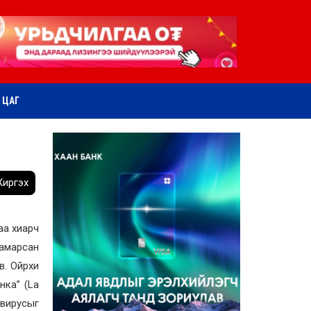
ӨТ ЦАГ
иргэх
аа хиарч
 хамарсан
в. Ойрхи
нка” (La
 вирусыг