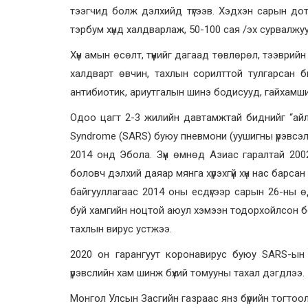
тээгчид болж дэлхийд түгээв. Хэдхэн сарын дото
тэрбум хүнд халдварлаж, 50-100 сая /эх сурвалжу
Хүн амын өсөлт, түүнийг дагаад төвлөрөл, тээврий
халдварт өвчин, тахлын сорилттой тулгарсан б
антибиотик, ариутгалын шинэ бодисууд, гайхамшиг
Одоо цагт 2-3 жилийн давтамжтай биднийг “айлг
Syndrome (SARS) буюу пневмони (уушигны үрэвсэл
2014 онд Эбола. Зүүн өмнөд Азиас гаралтай 200
боловч дэлхий даяар мянга хүрэхгүй хүн нас барс
байгууллагаас 2014 оны есдүгээр сарын 26-ны ө
буй хамгийн ноцтой аюул хэмээн тодорхойлсон б
тахлын вирус устжээ.
2020 он гарангуут коронавирус буюу SARS-ын 
үрэвслийн хам шинж бүхий томууны тахал дэгдлээ.
Монгол Улсын Засгийн газраас янз бүрийн тогтоол