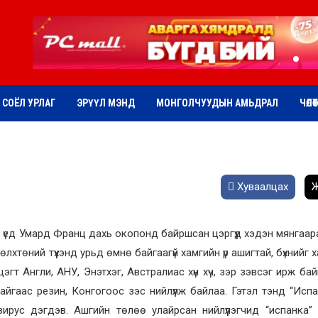
СОЁЛ УРЛАГ
ЭРҮҮЛ МЭНД
МОНГОЛЧУУДЫН АМЬДРАЛ
ЧӨЛӨ
Хуваалцах
Ж
ы үед Умард Франц дахь окопонд байршсан цэргүүд хэдэн мянгаар
өлхтөний түүхэнд урьд өмнө байгаагүй хамгийн үр ашигтай, бүхнийг
эгт Англи, АНУ, Энэтхэг, Австралиас хүн хүч, зэр зэвсэг ирж бай
йгаас резин, Конгогоос зэс нийлүүлж байлаа. Гэтэл тэнд “Испа
ирус дэгдэв. Ашгийн төлөө улайрсан нийлүүлэгчид “испанка”