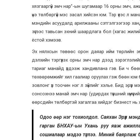
хязгааргүй эмч нар”-ын шугамаар 16 орны эмч, ажил
үнэ төлбөргүй мэс засал хийсэн юм. Тэр үеэс л ман
мэндийн асуудалд арилжааны сэтгэлгээгээр хан
зүгээс тавьсан эхний шаардлага бол (хагас жилийн
ёстой хэмээв.
Эх нялхсын төвөөс орон даяар ийм төрлийн эмгэ
дэлхийн тэргүүлэх орны эмч нар дээд зэрэглэлий
тариаг манайд үлдээж хандивлана гэв. Би ч бөөн б
төхөөрөмжийг хил гаалиар оруулах гэж бөөн юм бо
зовлонг үл тоочин нэг л зүйлийг хэлье. Бид эрүү
сонсохнээ манай эмч нар (удирдах түвшний хүмүүси
өөрсдийн төлбөртэй хагалгаа хийдэг бизнест нь 
Одоо өөр нэг тохиолдол. Саяхан Эрүүл мэ
гарган БНХАУ-ын Ухань руу явж ажиллах х
сошиалаар мэдээ түглээ. Миний баярлаж 