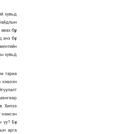
учруулдаг цаг агаарын
аюулт үзэгдлүүдийн нэг
нь ХЭТ ХАЛУУН
2026-07-23
ий хувьд
Дүүжин замын тээвэр
 байдлын
энэ оны 12 дугаар сард
ашиглалтад бүрэн орно
авах бүр
 энэ бүс
2026-07-23
жментийн
Говьсүмбэр, Төв,
Өмнөговийн наадмын
ны хувьд
түрүү, үзүүрийн
бөхчүүдээс допинг
илэрчээ
2026-07-22
эм тариа
Ховд аймагт тарваган
й хэмээн
тахал өвчний сэжигтэй
тохиолдол бүртгэгджээ
йгуулалт
 мөнгөөр
2026-07-22
в. Хилээ
Ерөнхийлөгчийн
санаачилгаар Олон улс
г нэмсэн
судлалын хүрээлэн
байгуулна
 уу? Бүх
2026-07-22
хын арга