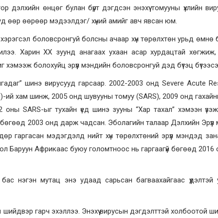
р дэлхийн өнцөг булан бүрт дэгдсэн энэхүү томууны үхлийн вир
уд өөр өөрөөр мэдээлдэг/ хүний амийг авч явсан юм.
н хэрэгсэл боловсронгуй болсны ачаар хүн төрөлхтөн урьд өмнө б
илээ. Харин ХХ зуунд анагаах ухаан асар хурдацтай хөгжиж,
 хэмээж болохуйц эрүүл мэндийн боловсронгуй дэд бүтэц бүтээсэ
адаг” шинэ вирусууд гарсаар. 2002-2003 онд Severe Acute Res
)-ий хам шинж, 2005 онд шувууны томуу (SARS), 2009 онд гахайн
2 оны SARS-ыг тухайн үед шинэ зууны “Хар тахал” хэмээн үзэ
ан бөгөөд 2003 онд дарж чадсан. Эболагийн талаар Дэлхийн Эрүүл
дөр гаргасан мэдэгдэлд нийт хүн төрөлхтөний эрүүл мэндэд за
ол Баруун Африкаас буюу голомтноос нь гаргаагүй бөгөөд 2016 
бас нэгэн мутац энэ удаад сарьсан багваахайгаас үүдэлтэй
 шийдвэр гарч эхэллээ. Энэхүү вирусын дэгдэлттэй холбоотой ший