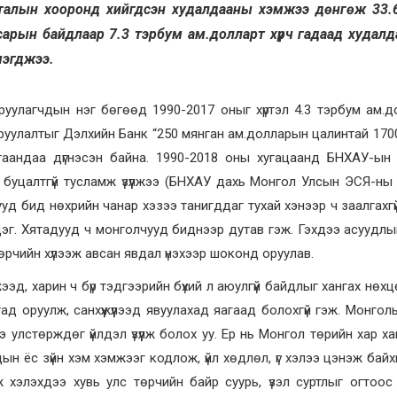
 талын хооронд хийгдсэн худалдааны хэмжээ дөнгөж 33.
сарын байдлаар 7.3 тэрбум ам.долларт хүрч гадаад худал
мэгджээ.
оруулагчдын нэг бөгөөд 1990-2017 оныг хүртэл 4.3 тэрбум ам.
руулалтыг Дэлхийн Банк “250 мянган ам.долларын цалинтай 1700
аандаа дүгнэсэн байна. 1990-2018 оны хугацаанд БНХАУ-ын 
буцалтгүй тусламж үзүүлжээ (БНХАУ дахь Монгол Улсын ЭСЯ-ны
уд бид нөхрийн чанар хэзээ танигддаг тухай хэнээр ч заалгахгү
дэг. Хятадууд ч монголчууд биднээр дутав гэж. Гэхдээ асуудлы
өрчийн хүлээж авсан явдал үнэхээр шоконд оруулав.
д, харин ч бүр тэдгээрийн бүхий л аюулгүй байдлыг хангах нөхц
лтад оруулж, санхүүжүүлээд явуулахад яагаад болохгүй гэж. Монгол
э улстөрждөг үйлдэл үзүүлж болох уу. Ер нь Монгол төрийн хар х
 ёс зүйн хэм хэмжээг кодлож, үйл хөдлөл, үг хэлээ цэнэж байх
 хэлэхдээ хувь улс төрчийн байр суурь, үзэл суртлыг огтоо