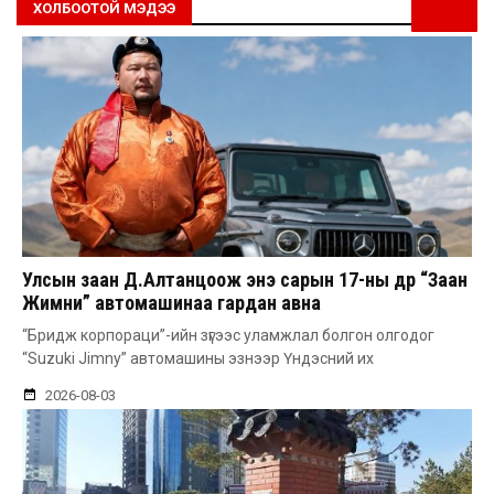
ХОЛБООТОЙ МЭДЭЭ
Улсын заан Д.Алтанцоож энэ сарын 17-ны өдөр “Заан
Жимни” автомашинаа гардан авна
“Бридж корпораци”-ийн зүгээс уламжлал болгон олгодог
“Suzuki Jimny” автомашины эзнээр Үндэсний их
2026-08-03