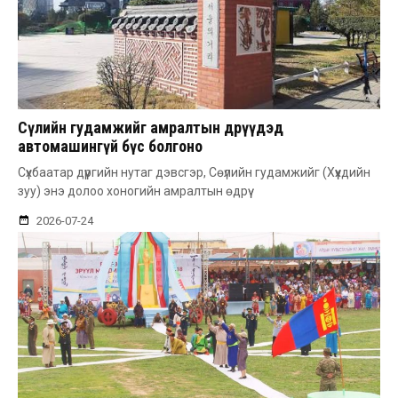
Сөүлийн гудамжийг амралтын өдрүүдэд
автомашингүй бүс болгоно
Сүхбаатар дүүргийн нутаг дэвсгэр, Сөүлийн гудамжийг (Хүүхдийн
зуу) энэ долоо хоногийн амралтын өдрүү
2026-07-24