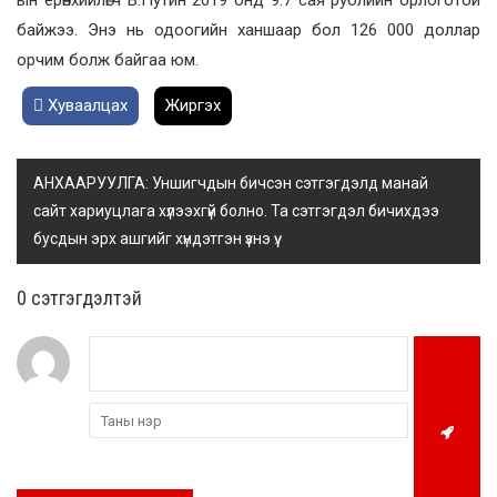
ын ерөнхийлөгч В.Путин 2019 онд 9.7 сая рублийн орлоготой
байжээ. Энэ нь одоогийн ханшаар бол 126 000 доллар
орчим болж байгаа юм.
Хуваалцах
Жиргэх
АНХААРУУЛГА: Уншигчдын бичсэн сэтгэгдэлд манай
сайт хариуцлага хүлээхгүй болно. Та сэтгэгдэл бичихдээ
бусдын эрх ашгийг хүндэтгэн үзнэ үү.
0 cэтгэгдэлтэй