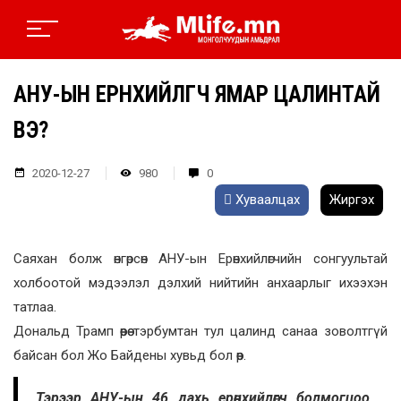
АНУ-ЫН ЕРӨНХИЙЛӨГЧ ЯМАР ЦАЛИНТАЙ
ВЭ?
2020-12-27
980
0
Хуваалцах
Жиргэх
Саяхан болж өнгөрсөн АНУ-ын Ерөнхийлөгчийн сонгуультай
холбоотой мэдээлэл дэлхий нийтийн анхаарлыг ихээхэн
татлаа.
Дональд Трамп өөрөө тэрбумтан тул цалинд санаа зоволтгүй
байсан бол Жо Байдены хувьд бол өөр.
Тэрээр АНУ-ын 46 дахь ерөнхийлөгч болмогцоо