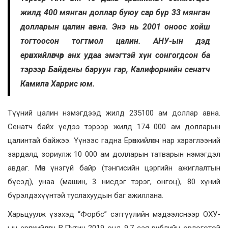
жилд 400 мянган доллар буюу сар бүр 33 мянган
долларын цалин авна. Энэ нь 2001 оноос хойш
тогтоосон тогтмол цалин. АНУ-ын дэд
ерөнхийлөгчөөр анх удаа эмэгтэй хүн сонгогдсон ба
тэрээр Байдены баруун гар, Калифорнийн сенатч
Камила Харрис юм.
Түүний цалин нэмэгдээд жилд 235100 ам доллар авна.
Сенатч байх үедээ тэрээр жилд 174 000 ам долларын
цалинтай байжээ. Үүнээс гадна Ерөнхийлөгч нар хэрэглээний
зардалд зориулж 10 000 ам долларын татварын нэмэгдэл
авдаг. Мөн үнэгүй байр (тэнгисийн цэргийн ажиглалтын
бүсэд), унаа (машин, 3 нисдэг тэрэг, онгоц), 80 хүний
бүрэлдэхүүнтэй туслахуудын баг ажиллана.
Харьцуулж үзэхэд “Форбс” сэтгүүлийн мэдээлснээр ОХУ-