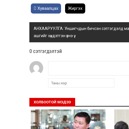
Хуваалцах
Жиргэх
АНХААРУУЛГА: Уншигчдын бичсэн сэтгэгдэлд манай
ашгийг хүндэтгэн үзнэ үү.
0 cэтгэгдэлтэй
ХОЛБООТОЙ МЭДЭЭ