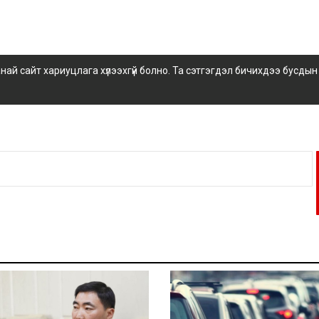
 сайт хариуцлага хүлээхгүй болно. Та сэтгэгдэл бичихдээ бусдын