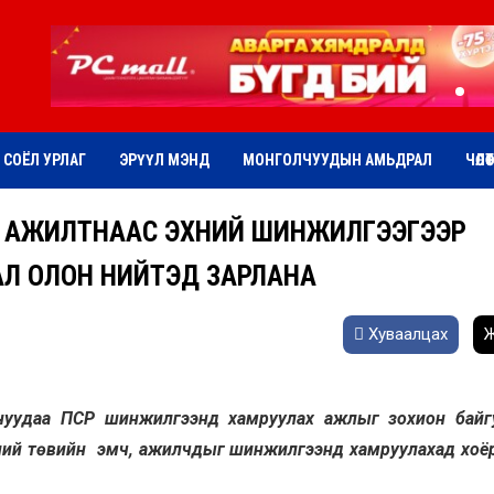
СОЁЛ УРЛАГ
ЭРҮҮЛ МЭНД
МОНГОЛЧУУДЫН АМЬДРАЛ
ЧӨЛӨ
ЁР АЖИЛТНААС ЭХНИЙ ШИНЖИЛГЭЭГЭЭР
АЛ ОЛОН НИЙТЭД ЗАРЛАНА
Хуваалцах
Ж
лтнуудаа ПСР шинжилгээнд хамруулах ажлыг зохион бай
сний төвийн эмч, ажилчдыг шинжилгээнд хамруулахад хоёр