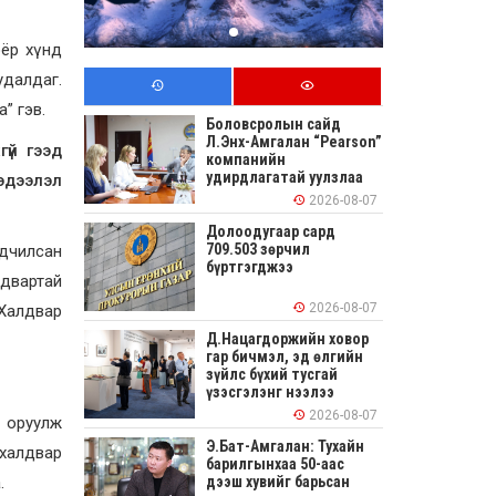
оёр хүнд
удалдаг.
” гэв.
Боловсролын сайд
Л.Энх-Амгалан “Pearson”
үй гээд
компанийн
удирдлагатай уулзлаа
эдээлэл
2026-08-07
Долоодугаар сард
709.503 зөрчил
ьдчилсан
бүртгэгджээ
лдвартай
2026-08-07
 Халдвар
Д.Нацагдоржийн ховор
гар бичмэл, эд өлгийн
зүйлс бүхий тусгай
үзэсгэлэнг нээлээ
2026-08-07
 оруулж
Э.Бат-Амгалан: Тухайн
 халдвар
барилгынхаа 50-аас
.
дээш хувийг барьсан