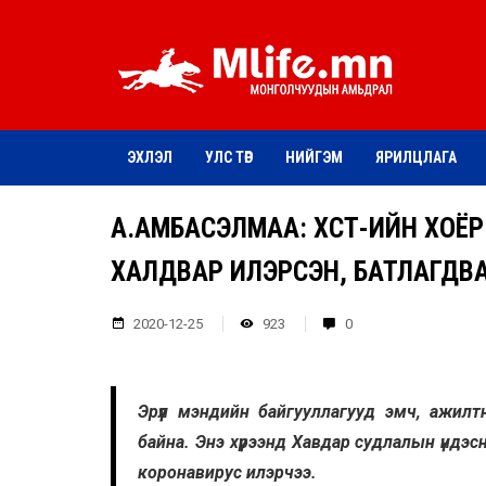
ЭХЛЭЛ
УЛС ТӨР
НИЙГЭМ
ЯРИЛЦЛАГА
А.АМБАСЭЛМАА: ХСҮТ-ИЙН ХО
ХАЛДВАР ИЛЭРСЭН, БАТЛАГДВ
2020-12-25
923
0
Эрүүл мэндийн байгууллагууд эмч, ажи
байна. Энэ хүрээнд Хавдар судлалын үндэ
коронавирус илэрчээ.