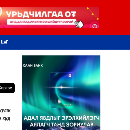
ӨТ ЦАГ
иргэх
гуулж
 хүнд