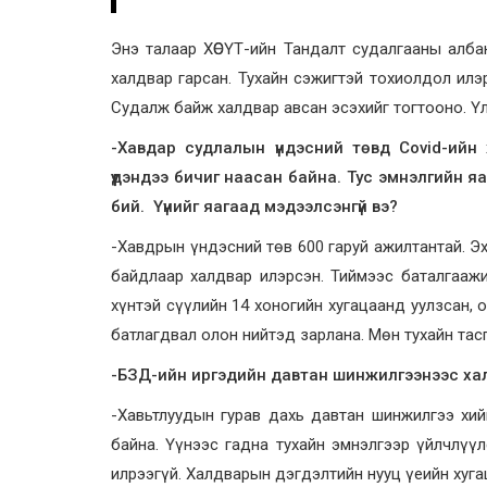
Энэ талаар ХӨСҮТ-ийн Тандалт судалгааны алб
халдвар гарсан. Тухайн сэжигтэй тохиолдол илэ
Судалж байж халдвар авсан эсэхийг тогтооно. Ү
-Хавдар судлалын үндэсний төвд Covid-ийн х
үүдэндээ бичиг наасан байна. Тус эмнэлгийн 
бий. Үүнийг яагаад мэдээлсэнгүй вэ?
-Хавдрын үндэсний төв 600 гаруй ажилтантай. Э
байдлаар халдвар илэрсэн. Тиймээс баталгаажи
хүнтэй сүүлийн 14 хоногийн хугацаанд уулзсан, 
батлагдвал олон нийтэд зарлана. Мөн тухайн тас
-БЗД-ийн иргэдийн давтан шинжилгээнээс халд
-Хавьтлуудын гурав дахь давтан шинжилгээ хи
байна. Үүнээс гадна тухайн эмнэлгээр үйлчлүү
илрээгүй. Халдварын дэгдэлтийн нууц үеийн хуг