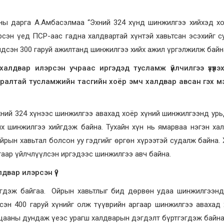
аны дарга А.Амбасэлмаа “Эхний 324 хүнд шинжилгээ хийхэд х
рсэн үед ПСР-аас гадна халдвартай хүнтэй хавьтсан эсэхийг с
лдсэн 300 гаруй ажилтанд шинжилгээ хийх ажил үргэлжилж байна
алдвар илэрсэн учраас иргэдэд тусламж үйлчилгээ үзүүлэхг
яаралтай тусламжийн тасгийн хоёр эмч халдвар авсан гэх м
хний 324 хүнээс шинжилгээ авахад хоёр хүний шинжилгээнд ур
х шинжилгээ хийгдэж байна. Тухайн хүн нь ямарваа нэгэн ха
ойрын хавьтал болсон уу гэдгийг өргөн хүрээтэй судалж байна.
гаар үйлчлүүлсэн иргэдээс шинжилгээ авч байна.
вар илэрсэн үү?
йгдэж байгаа. Ойрын хавьтлыг бид дөрвөн удаа шинжилгээнд
лсэн 400 гаруй хүнийг олж түүврийн аргаар шинжилгээ авахад
ацааны дундаж үеэс урагш халдварын дэгдэлт бүртгэгдэж байна