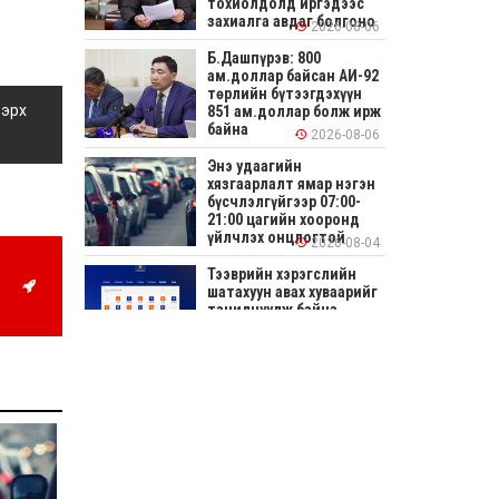
тохиолдолд иргэдээс
захиалга авдаг болгоно
2026-08-06
Б.Дашпүрэв: 800
ам.доллар байсан АИ-92
төрлийн бүтээгдэхүүн
 эрх
851 ам.доллар болж ирж
байна
2026-08-06
Энэ удаагийн
хязгаарлалт ямар нэгэн
бүсчлэлгүйгээр 07:00-
21:00 цагийн хооронд
үйлчлэх онцлогтой
2026-08-04
Тээврийн хэрэгслийн
шатахуун авах хуваарийг
танилцуулж байна
2026-08-04
СОНИРХОЛТОЙ: Ихэр
шар, цусан толботой
өндөг аюултай юу?
2026-08-04
Улсын заан