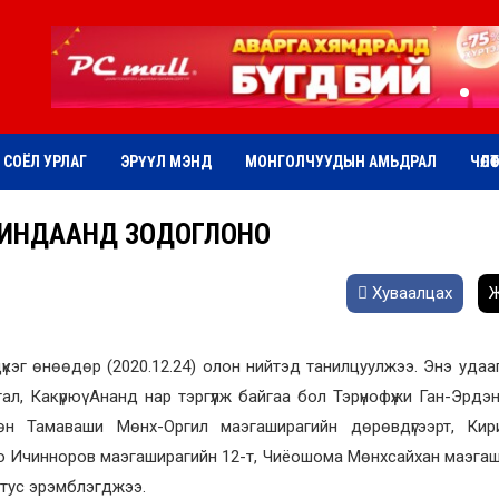
СОЁЛ УРЛАГ
ЭРҮҮЛ МЭНД
МОНГОЛЧУУДЫН АМЬДРАЛ
ЧӨЛӨ
 ЗИНДААНД ЗОДОГЛОНО
Хуваалцах
Ж
үкэг өнөөдөр (2020.12.24) олон нийтэд танилцуулжээ. Энэ удааг
ал, Какүрюү Ананд нар тэргүүлж байгаа бол Тэрүнофүжи Ган-Эрдэ
н Тамаваши Мөнх-Оргил маэгаширагийн дөрөвдүгээрт, Кир
жо Ичинноров маэгаширагийн 12-т, Чиёошома Мөнхсайхан маэга
 тус эрэмблэгджээ.