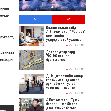
аараа
илтыг
Боловсролын сайд
Л.Энх-Амгалан “Pearson”
компанийн
дугаарт,
удирдлагатай уулзлаа
2026-08-07
Долоодугаар сард
итагийн
709.503 зөрчил
инзориг
бүртгэгджээ
2026-08-07
Д.Нацагдоржийн ховор
гар бичмэл, эд өлгийн
зүйлс бүхий тусгай
үзэсгэлэнг нээлээ
2026-08-07
Э.Бат-Амгалан: Тухайн
барилгынхаа 50-аас
дээш хувийг барьсан
 эрх