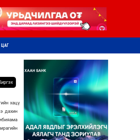
ӨТ ЦАГ
иргэх
ийн хацү
нэ дахин
ибияама
ширагийн