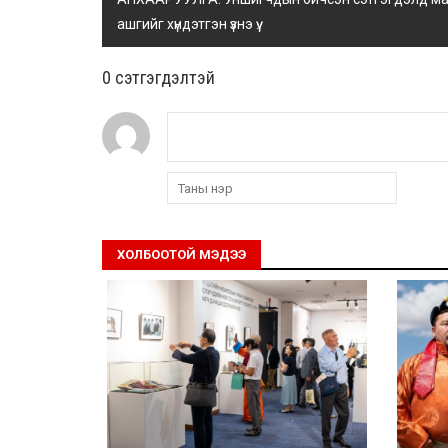
ашгийг хүндэтгэн үзнэ үү.
0 cэтгэгдэлтэй
ХОЛБООТОЙ МЭДЭЭ