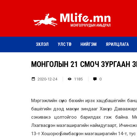
ЭХЛЭЛ
УЛС ТӨР
НИЙГЭМ
ЯРИЛЦЛАГА
МОНГОЛЫН 21 СҮМОЧ ЗУРГААН
2020-12-24
1185
0
Мэргэжлийн сүмо бөхийн ирэх хацү башёгийн банц
башёгийн дээд макүүчи зиндааг Хакүхо Даваажарг
сэкивакэ цолтойгоо барилдах гэж байна. Мө
Лхагвасүрэн маэгаширагийн наймдугаарт, Ичино
13-т Хошорюү Бямбасүрэн маэгаширагийн 14-т, тус