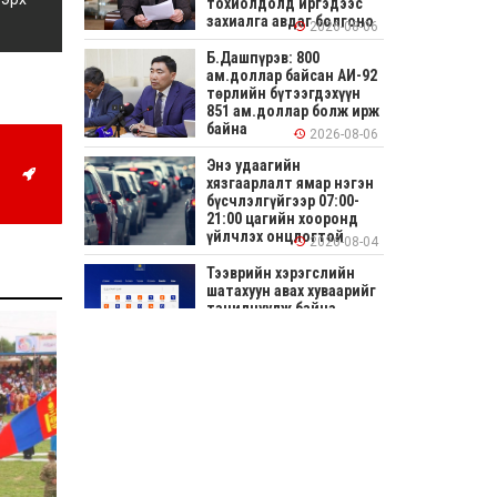
тохиолдолд иргэдээс
захиалга авдаг болгоно
2026-08-06
Б.Дашпүрэв: 800
ам.доллар байсан АИ-92
төрлийн бүтээгдэхүүн
851 ам.доллар болж ирж
байна
2026-08-06
Энэ удаагийн
хязгаарлалт ямар нэгэн
бүсчлэлгүйгээр 07:00-
21:00 цагийн хооронд
үйлчлэх онцлогтой
2026-08-04
Тээврийн хэрэгслийн
шатахуун авах хуваарийг
танилцуулж байна
2026-08-04
СОНИРХОЛТОЙ: Ихэр
шар, цусан толботой
өндөг аюултай юу?
2026-08-04
Улсын заан