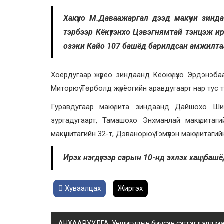
Хакүхо М.Даваажаргал дээд макүүчи зинд
тэрбээр Кёкүтэнхо Цэвэгнямтай тэнцэж и
озэки Кайо 107 башёд барилдсан амжилтаар
Хоёрдугаар жүрёо зиндаанд Кёокүшүхо Эрдэнэбаат
Миторюү Төрболд жүрёогийн аравдугаарт нар тус т
Гуравдугаар макүшита зиндаанд Дайшохо Шижи
зургадугаарт, Тамашохо Энхманлай макүшитаги
макүшитагийн 32-т, Дэванорюү Тэмүүлэн макүшитагий
Ирэх нэгдүгээр сарын 10-нд эхлэх хацү ба
Хуваалцах
Жиргэх
АНХААРУУЛГА: Уншигчдын бичсэн сэтгэгдэлд манай