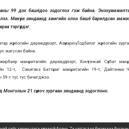
ааны 99 дэх башёдоо зодоглох гэж байна. Энэхүү амжилт
рлээ. Макүүчи зиндаанд хамгийн олон башё барилдсан амж
аа тэргүүлдэг.
ар жүрёогийн дөрөвдүгээрт, Азүмарюү Тодбилэг жүрёогийн зурга
ус жагссан байна.
рбаяр макүшитагийн дөрөвдүгээрт, Хокүтэнкай Сүхбат макүш
йн 12-т, Сакигакэ Баттүшиг макүшитагийн 19-т, Дайтэнма Ч
н 59-т тус тус бичигджээ.
шёд Монголын 21 сүмоч зургаан зиндаанд зодоглоно.
 сайт хариуцлага хүлээхгүй болно. Та сэтгэгдэл бичихдээ бусдын