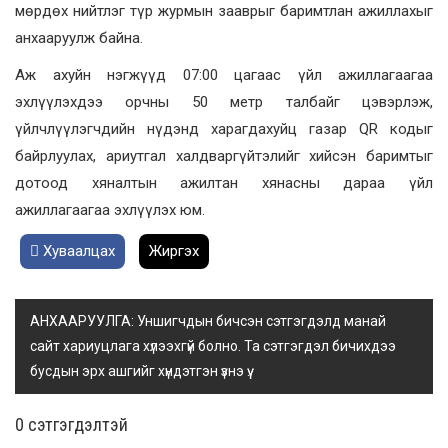
мөрдөх нийтлэг түр журмын зааврыг баримтлан ажиллахыг
анхааруулж байна.
Аж ахуйн нэгжүүд 07:00 цагаас үйл ажиллагаагаа
эхлүүлэхдээ орчны 50 метр талбайг цэвэрлэж,
үйлчлүүлэгчдийн нүдэнд харагдахуйц газар QR кодыг
байрлуулах, ариутгал халдваргүйтэлийг хийсэн баримтыг
дотоод хяналтын ажилтан хянасны дараа үйл
ажиллагаагаа эхлүүлэх юм.
Хуваалцах
Жиргэх
АНХААРУУЛГА: Уншигчдын бичсэн сэтгэгдэлд манай
сайт хариуцлага хүлээхгүй болно. Та сэтгэгдэл бичихдээ
бусдын эрх ашгийг хүндэтгэн үзнэ үү.
0 cэтгэгдэлтэй