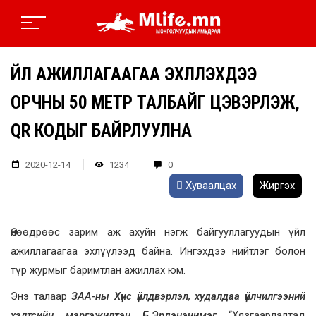
ҮЙЛ АЖИЛЛАГААГАА ЭХЛҮҮЛЭХДЭЭ
ОРЧНЫ 50 МЕТР ТАЛБАЙГ ЦЭВЭРЛЭЖ,
QR КОДЫГ БАЙРЛУУЛНА
2020-12-14
1234
0
Хуваалцах
Жиргэх
Өнөөдрөөс зарим аж ахуйн нэгж байгууллагуудын үйл
ажиллагаагаа эхлүүлээд байна. Ингэхдээ нийтлэг болон
түр журмыг баримтлан ажиллах юм.
Энэ талаар
ЗАА-ны Хүнс үйлдвэрлэл, худалдаа үйлчилгээний
хэлтсийн мэргэжилтэн Б.Эрдэнэчимэг
“Хязгаарлалтад