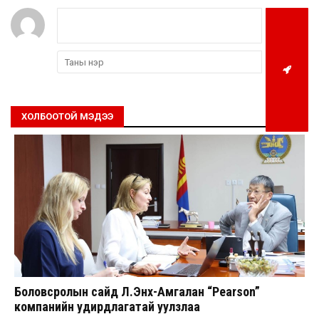
ХОЛБООТОЙ МЭДЭЭ
Боловсролын сайд Л.Энх-Амгалан “Pearson”
компанийн удирдлагатай уулзлаа