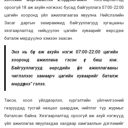
ороогүй 18 аж ахуйн нэгжээс бусад байгууллага 07:00-22:00
цагийн хооронд үйл ажиллагаагаа явуулна. Нийслэлийн
Засаг даргын захирамжид байгууллагууд хугацааны
хязгаарлалтад нийцүүлэн цагийн хуваарийг өөрсдөө
баталж мөрдүүлнэ хэмээн заасан.
Энэ нь бүх аж ахуйн нэгж 07:00-22:00 цагийн
хооронд ажиллана гэсэн үг биш юм.
Байгууллагууд өөрсдийн үйл ажиллагааны
чиглэлээс хамаарч цагийн хуваарийг баталж
мөрдүүлнэ” гэлээ.
Такси, хоол үйлдвэрлэл, хүргэлтийн үйлчилгээний
газруудад тусгай нөхцөл шаардаж, нийтлэг түр журмыг
баталсан байна. Хязгаарлалтад ороогүй аж ахуй нэгжүүд
үйл ажиллагаа явуулахдаа халдвар хамгааллын дэглэмийг