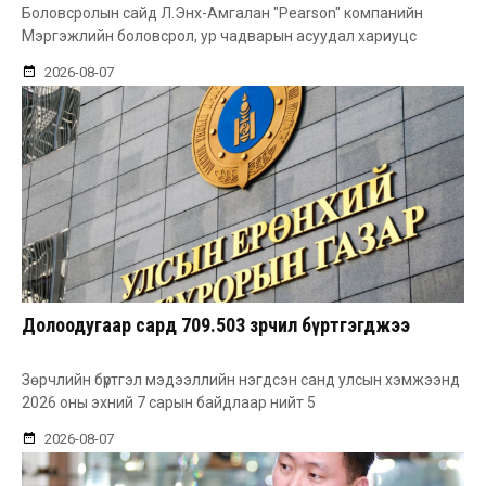
Боловсролын сайд Л.Энх-Амгалан "Pearson" компанийн
Мэргэжлийн боловсрол, ур чадварын асуудал хариуцс
2026-08-07
Долоодугаар сард 709.503 зөрчил бүртгэгджээ
Зөрчлийн бүртгэл мэдээллийн нэгдсэн санд улсын хэмжээнд
2026 оны эхний 7 сарын байдлаар нийт 5
2026-08-07