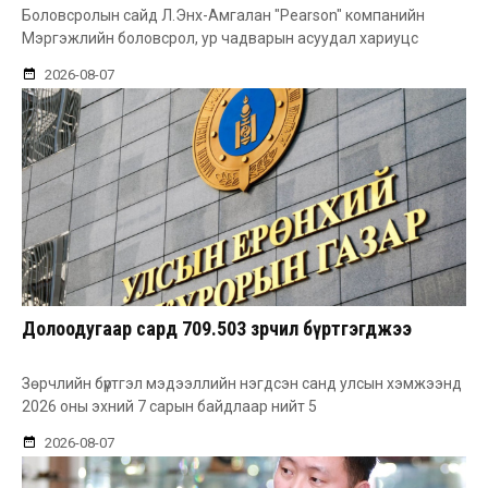
Боловсролын сайд Л.Энх-Амгалан "Pearson" компанийн
Мэргэжлийн боловсрол, ур чадварын асуудал хариуцс
2026-08-07
Долоодугаар сард 709.503 зөрчил бүртгэгджээ
Зөрчлийн бүртгэл мэдээллийн нэгдсэн санд улсын хэмжээнд
2026 оны эхний 7 сарын байдлаар нийт 5
2026-08-07