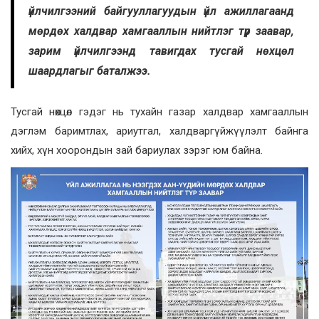
үйлчилгээний байгууллагуудын үйл ажиллагаанд
мөрдөх халдвар хамгааллын нийтлэг түр заавар,
зарим үйлчилгээнд тавигдах тусгай нөхцөл
шаардлагыг баталжээ.
Тусгай нөхцөл гэдэг нь тухайн газар халдвар хамгааллын
дэглэм баримтлах, ариутгал, халдваргүйжүүлэлт байнга
хийх, хүн хоорондын зай бариулах зэрэг юм байна.