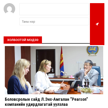
ХОЛБООТОЙ МЭДЭЭ
Боловсролын сайд Л.Энх-Амгалан “Pearson”
компанийн удирдлагатай уулзлаа