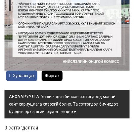
Хуваалцах
Жиргэх
АНХААРУУЛГА: Уншигчдын бичсэн сэтгэгдэлд манай
сайт хариуцлага хүлээхгүй болно. Та сэтгэгдэл бичихдээ
бусдын эрх ашгийг хүндэтгэн үзнэ үү.
0 cэтгэгдэлтэй