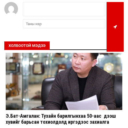
ХОЛБООТОЙ МЭДЭЭ
Э.Бат-Амгалан: Тухайн барилгынхаа 50-аас дээш
хувийг барьсан тохиолдолд иргэдээс захиалга
авдаг болгоно