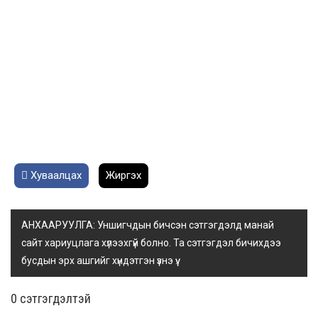
Хуваалцах
Жиргэх
АНХААРУУЛГА: Уншигчдын бичсэн сэтгэгдэлд манай
сайт хариуцлага хүлээхгүй болно. Та сэтгэгдэл бичихдээ
бусдын эрх ашгийг хүндэтгэн үзнэ үү.
0 cэтгэгдэлтэй