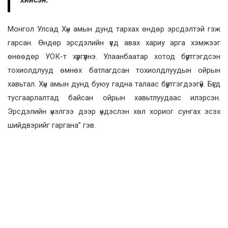
Монгол Улсад Хүн амын дунд тархах өндөр эрсдэлтэй гэж
гарсан. Өндөр эрсдэлийн үед авах хариу арга хэмжээг
өнөөдөр УОК-т хүргүүлнэ. Улаанбаатар хотод бүртгэгдсэн
тохиолдлууд өмнөх батлагдсан тохиолдлуудын ойрын
хавьтал. Хүн амын дунд буюу гадна талаас бүртгэгдээгүй. Бүгд
тусгаарлалтад байсан ойрын хавьтлуудаас илэрсэн.
Эрсдэлийн үнэлгээ дээр үндэслэн хөл хориог сунгах эсэх
шийдвэрийг гаргана” гэв.