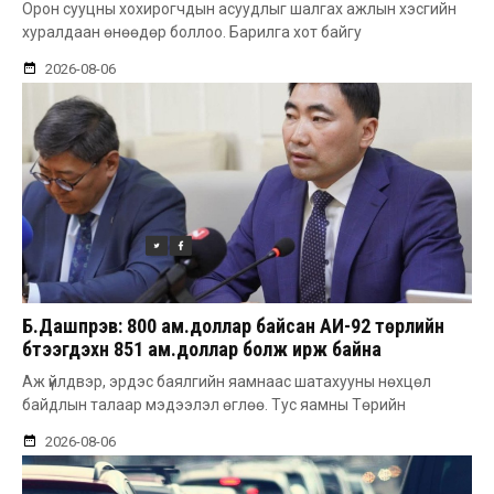
Орон сууцны хохирогчдын асуудлыг шалгах ажлын хэсгийн
хуралдаан өнөөдөр боллоо. Барилга хот байгу
2026-08-06
Б.Дашпүрэв: 800 ам.доллар байсан АИ-92 төрлийн
бүтээгдэхүүн 851 ам.доллар болж ирж байна
Аж үйлдвэр, эрдэс баялгийн яамнаас шатахууны нөхцөл
байдлын талаар мэдээлэл өглөө. Тус яамны Төрийн
2026-08-06