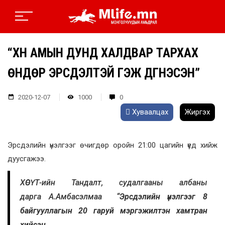
“ХҮН АМЫН ДУНД ХАЛДВАР ТАРХАХ
ӨНДӨР ЭРСДЭЛТЭЙ ГЭЖ ДҮГНЭСЭН”
2020-12-07
1000
0
Хуваалцах
Жиргэх
Эрсдэлийн үнэлгээг өчигдөр оройн 21:00 цагийн үед хийж
дуусгажээ.
ХӨСҮТ-ийн Тандалт, судалгааны албаны
дарга А.Амбасэлмаа
“Эрсдэлийн үнэлгээг 8
байгууллагын 20 гаруй мэргэжилтэн хамтран
хийсэн.