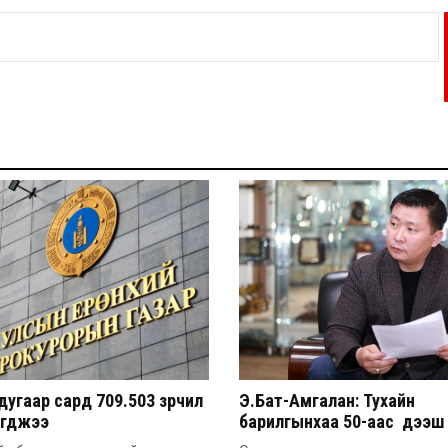
угаар сард 709.503 зөрчил
Э.Бат-Амгалан: Тухайн
эгджээ
барилгынхаа 50-аас дээш 
барьсан тохиолдолд иргэ