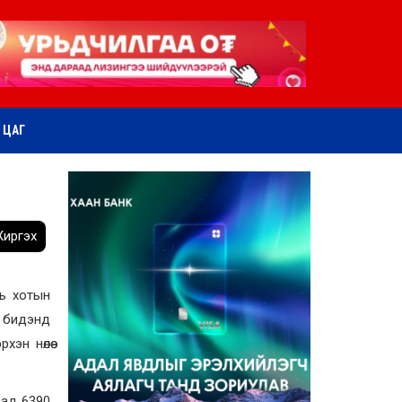
ӨТ ЦАГ
иргэх
нь хотын
а бидэнд
эн нөлөө
сад 6390