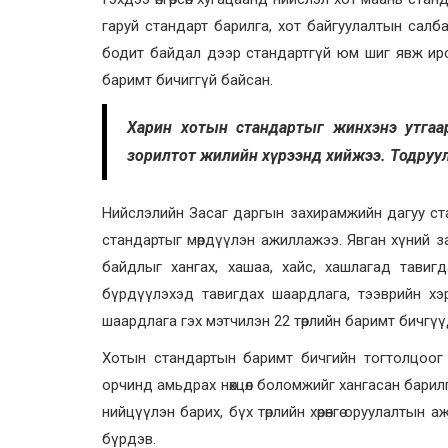
гаруй стандарт барилга, хот байгуулалтын салбарт
бодит байдал дээр стандартгүй юм шиг явж ирс
баримт бичиггүй байсан.
Харин хотын стандартыг жинхэнэ утгаар
зорилтот жилийн хүрээнд хийжээ. Тодру
Нийслэлийн Засаг даргын захирамжийн дагуу ст
стандартыг мөрдүүлэн ажиллажээ. Явган хүний за
байдлыг хангах, хашаа, хайс, хашлагад тавиг
бүрдүүлэхэд тавигдах шаардлага, тээврийн хэрэ
шаардлага гэх мэтчилэн 22 төрлийн баримт бичг
Хотын стандартын баримт бичгийн тогтолцоог 
орчинд амьдрах нөхцөл боломжийг хангасан бари
нийцүүлэн барих, бүх төрлийн хөрөнгө оруулалты
бүрдэв.