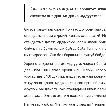
“НЭГ ХОТ-НЭГ СТАНДАРТ” зорилтот жилий
хашааны стандартыг дагаж мөрдүүлжээ.
Өнгөрсөн тавдугаар сарын 15-наас долоодугаар 
стандартын норм дүрмийг хангаж ажиллахгүй 446
стандартыг дагаж мөрдөөгүйгээс болж явган б
байсныг та бүхэн санаж байгаа байх. Тэнгис кин
нь хохироосон. Энэ бол барилгын аюулгүй байда
Хэрэв стандартыг дагаж мөрдүүлж чадсан бол ир
дээ. Өглөө 08:00 цагаас оройн 21:00 цагийн хоо
үзэхэд өдөрт 6400 хүн явж өнгөрдөг гэсэн мэргэжл
хатуу чанд дагаж мөрдөх нь хэчнээн иргэний амь
аюулгүй байдлыг хангах, стандартын бичиг бари
ажиллажээ. Эдгээр ажлууд цаашид ч үргэлжилнэ
Нэг үгээр хэлбэл, “Нэг хот-нэг стандарт” зори