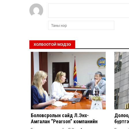
ХОЛБООТОЙ МЭДЭЭ
Боловсролын сайд Л.Энх-
Долоод
Амгалан “Pearson” компанийн
бүртг
удирдлагатай уулзлаа