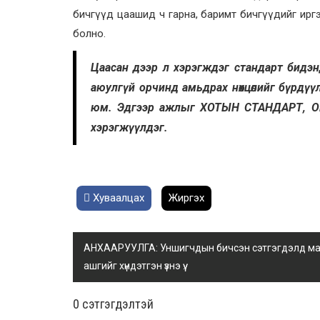
бичгүүд цаашид ч гарна, баримт бичгүүдийг иргэн,
болно.
Цаасан дээр л хэрэгждэг стандарт бидэн
аюулгүй орчинд амьдрах нөхцөлийг бүрдүү
юм. Эдгээр ажлыг ХОТЫН СТАНДАРТ,
хэрэгжүүлдэг.
Хуваалцах
Жиргэх
АНХААРУУЛГА: Уншигчдын бичсэн сэтгэгдэлд манай
ашгийг хүндэтгэн үзнэ үү.
0 cэтгэгдэлтэй