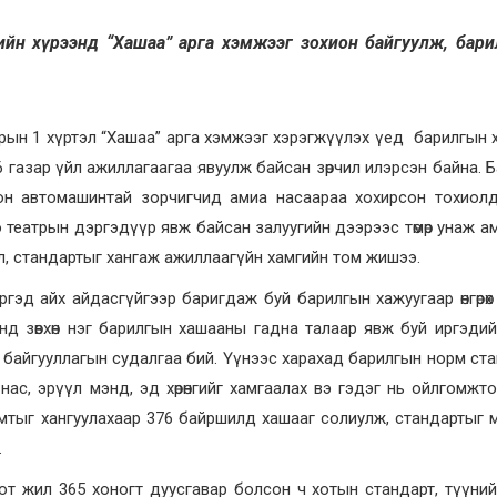
н хүрээнд “Хашаа” арга хэмжээг зохион байгуулж, бар
сарын 1 хүртэл “Хашаа” арга хэмжээг хэрэгжүүлэх үед барилгын
 газар үйл ажиллагаагаа явуулж байсан зөрчил илэрсэн байна. 
олон автомашинтай зорчигчид амиа насаараа хохирсон тохиол
о театрын дэргэдүүр явж байсан залуугийн дээрээс төмөр унаж а
л, стандартыг хангаж ажиллаагүйн хамгийн том жишээ.
гэд айх айдасгүйгээр баригдаж буй барилгын хажуугаар өнгөрө
ронд зөвхөн нэг барилгын хашааны гадна талаар явж буй иргэди
ийн байгууллагын судалгаа бий. Үүнээс харахад барилгын норм ст
 нас, эрүүл мэнд, эд хөрөнгийг хамгаалах вэ гэдэг нь ойлгомжт
мтыг хангуулахаар 376 байршилд хашааг солиулж, стандартыг 
.
лтот жил 365 хоногт дуусгавар болсон ч хотын стандарт, түүни