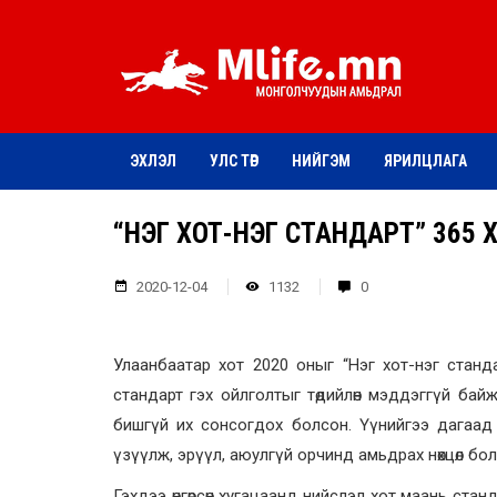
ЭХЛЭЛ
УЛС ТӨР
НИЙГЭМ
ЯРИЛЦЛАГА
“НЭГ ХОТ-НЭГ СТАНДАРТ” 365 
2020-12-04
1132
0
Улаанбаатар хот 2020 оныг “Нэг хот-нэг станд
стандарт гэх ойлголтыг төдийлөн мэддэггүй байж
бишгүй их сонсогдох болсон. Үүнийгээ дагаад 
үзүүлж, эрүүл, аюулгүй орчинд амьдрах нөхцөл б
Гэхдээ өнгөрсөн хугацаанд нийслэл хот маань ста