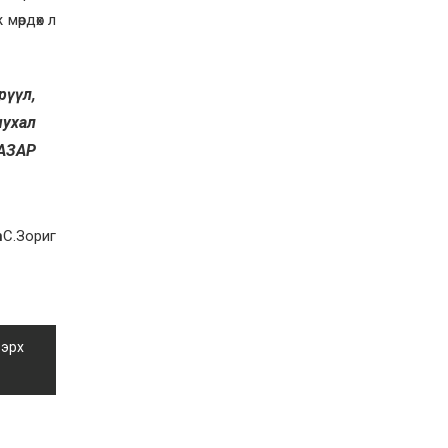
Д.Алтанцоож энэ сарын
мөрдөх л
17-ны өдөр “Заан
Жимни” автомашинаа
гардан авна
2026-08-03
Г.Дамдинням: Улсын
рүүл,
дугаарын тэгш,
чухал
сондгойгоор хязгаарлан
шатахуун олгоно
АЗАР
2026-08-03
ОХУ шатахууны
экспортын хоригоо 2027
оны нэгдүгээр сар
хүртэл сунгажээ
n
С.Зориг
2026-07-31
Шинэ бүтцээр хичээлийн
жил дөрвөн улиралтай
боллоо
 эрх
2026-07-28
Нийслэлийн хэмжээнд
өнгөрсөн долоо хоногт
гал түймрийн 35
дуудлага бүртгэгджээ