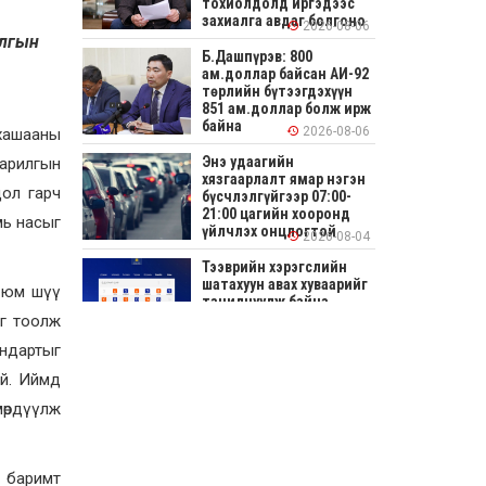
тохиолдолд иргэдээс
захиалга авдаг болгоно
2026-08-06
илгын
Б.Дашпүрэв: 800
ам.доллар байсан АИ-92
төрлийн бүтээгдэхүүн
851 ам.доллар болж ирж
байна
2026-08-06
 хашааны
Энэ удаагийн
Барилгын
хязгаарлалт ямар нэгэн
дол гарч
бүсчлэлгүйгээр 07:00-
21:00 цагийн хооронд
мь насыг
үйлчлэх онцлогтой
2026-08-04
Тээврийн хэрэгслийн
шатахуун авах хуваарийг
х юм шүү
танилцуулж байна
йг тоолж
2026-08-04
андартыг
СОНИРХОЛТОЙ: Ихэр
ой. Иймд
шар, цусан толботой
өндөг аюултай юу?
мөрдүүлж
2026-08-04
й баримт
Улсын заан