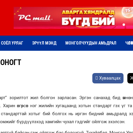
СОЁЛ УРЛАГ
ЭРҮҮЛ МЭНД
МОНГОЛЧУУДЫН АМЬДРАЛ
ЧӨЛӨ
ХОНОГТ
Хуваалцах
Ж
арт” зорилтот жил болгон зарласан. Эргэн санахад бид өмнө 
. Харин өнгөрсөн нэг жилийн хугацаанд хотын стандарт гэх үг т
стандарттай хотыг бий болгох нь иргэн бидний амьдралд хэрх
оломжийг бүрдүүлэхэд хамгийн чухал гэдгийг ойлгож эхэлсэн.
ндартгүй байсан гэж ойлгож бас болохгүй. Тухайлбал, Монгол Ул