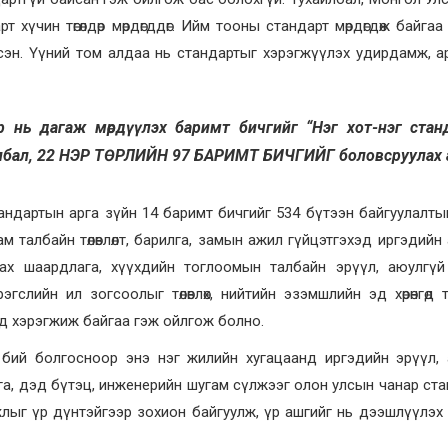
 хүчин төгөлдөр мөрдөгддөг. Ийм тооны стандарт мөрдөгдөж байгаа
эн. Үүний том алдаа нь стандартыг хэрэгжүүлэх удирдамж, а
 нь дагаж мөрдүүлэх баримт бичгийг “Нэг хот-нэг стан
улбал, 22 НЭР ТӨРЛИЙН 97 БАРИМТ БИЧГИЙГ боловсруулах 
андартын арга зүйн 14 баримт бичгийг 534 бүтээн байгуулалт
м талбайн төлөвлөлт, барилга, замын ажил гүйцэтгэхэд иргэдийн
дах шаардлага, хүүхдийн тоглоомын талбайн эрүүл, аюулгүй
гслийн ил зогсоолыг төлөвлөх, нийтийн эзэмшлийн эд хөрөнгөд 
үүд хэрэгжиж байгаа гэж ойлгож болно.
бий болгосноор энэ нэг жилийн хугацаанд иргэдийн эрүүл, 
лга, дэд бүтэц, инженерийн шугам сүлжээг олон улсын чанар ст
н ажлыг үр дүнтэйгээр зохион байгуулж, үр ашгийг нь дээшлүүлэ