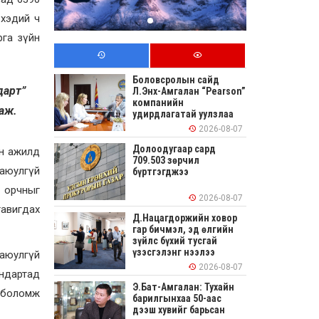
 хэдий ч
рга зүйн
Боловсролын сайд
дарт”
Л.Энх-Амгалан “Pearson”
компанийн
аж.
удирдлагатай уулзлаа
2026-08-07
Долоодугаар сард
ын ажилд
709.503 зөрчил
 аюулгүй
бүртгэгджээ
 орчныг
2026-08-07
тавигдах
Д.Нацагдоржийн ховор
гар бичмэл, эд өлгийн
зүйлс бүхий тусгай
үзэсгэлэнг нээлээ
аюулгүй
2026-08-07
андартад
Э.Бат-Амгалан: Тухайн
х боломж
барилгынхаа 50-аас
дээш хувийг барьсан