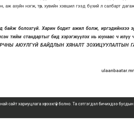
 аж ахуйн нэгж, төр, хувийн хэвшил гээд бүхий л салбарт дагаж 
д байж болохгүй. Харин бодит ажил болж, иргэдийнхээ э
лсэн тийм стандартыг бид хэрэгжүүлэх нь юунаас ч илүү 
 ОРЧНЫ АЮУЛГҮЙ БАЙДЛЫН ХЯНАЛТ ЗОХИЦУУЛАЛТЫН Г
ulaanbaatar.m
 сайт хариуцлага хүлээхгүй болно. Та сэтгэгдэл бичихдээ бусдын