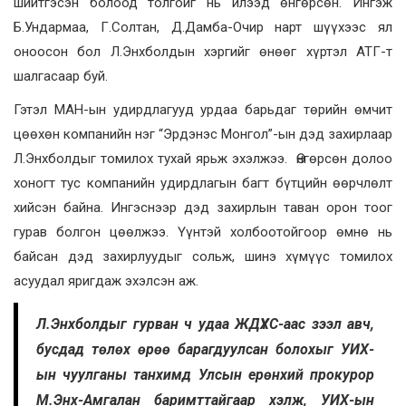
шийтгэсэн болоод толгойг нь илээд өнгөрсөн. Ингэж
Б.Ундармаа, Г.Солтан, Д.Дамба-Очир нарт шүүхээс ял
оноосон бол Л.Энхболдын хэргийг өнөөг хүртэл АТГ-т
шалгасаар буй.
Гэтэл МАН-ын удирдлагууд урдаа барьдаг төрийн өмчит
цөөхөн компанийн нэг “Эрдэнэс Монгол”-ын дэд захирлаар
Л.Энхболдыг томилох тухай ярьж эхэлжээ. Өнгөрсөн долоо
хоногт тус компанийн удирдлагын багт бүтцийн өөрчлөлт
хийсэн байна. Ингэснээр дэд захирлын таван орон тоог
гурав болгон цөөлжээ. Үүнтэй холбоотойгоор өмнө нь
байсан дэд захирлуудыг сольж, шинэ хүмүүс томилох
асуудал яригдаж эхэлсэн аж.
Л.Энхболдыг гурван ч удаа ЖДҮХС-аас зээл авч,
бусдад төлөх өрөө барагдуулсан болохыг УИХ-
ын чуулганы танхимд Улсын ерөнхий прокурор
М.Энх-Амгалан баримттайгаар хэлж, УИХ-ын