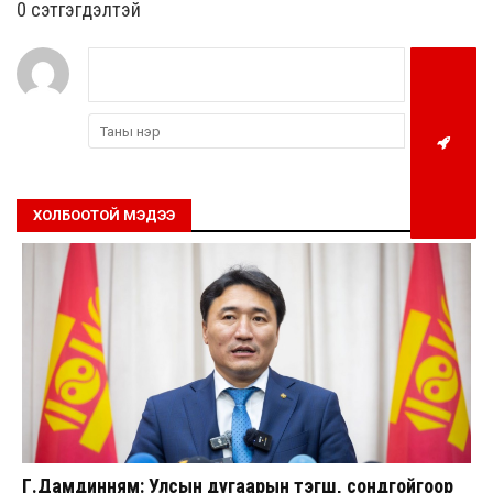
0 cэтгэгдэлтэй
ХОЛБООТОЙ МЭДЭЭ
Г.Дамдинням: Улсын дугаарын тэгш, сондгойгоор