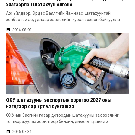
хязгаарлан шатахуун олгоно
Аж Үйлдвэр, Эрдэс Баялгийн Яамнаас шатахуунтай
холбоотой асуудлаар хэвлэлийн хурал зохион байгуулла
2026-08-03
ОХУ шатахууны экспортын хоригоо 2027 оны
нэгдүгээр сар хүртэл сунгажээ
ОХУ-ын Засгийн газар дотоодын шатахууны зах зээлийг
тогтворжуулах зорилгоор бензин, дизель түлшний э
2026-07-31