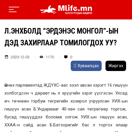
Л.ЭНХБОЛД “ЭРДЭНЭС МОНГОЛ”-ЫН
ДЭД ЗАХИРЛААР ТОМИЛОГДОХ УУ?
2020-12-03
1170
0
Хуваалцах
Жиргэх
Өмнөх парламентад ЖДҮХС-аас зээл авсан хэрэгт 16 гишүүн
холбогдсон ч дөрөвт нь л эрүүгийн хэрэг үүсгэсэн. Улсад
өч төчнөөн тэрбум төгрөгийн хохирол учруулсан УИХ-ын
гишүүн асан Б.Ундармааг 40-хөн сая төгрөгөөр торгож,
бусад гишүүддээ боломж олгож УИХ-ын гишүүн асан,
ХХАА-н сайд асан Б.Батзоригийг бас л торгох ялаар