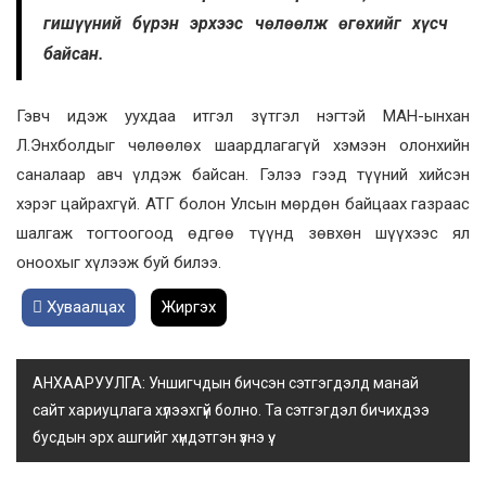
гишүүний бүрэн эрхээс чөлөөлж өгөхийг хүсч
байсан.
Гэвч идэж уухдаа итгэл зүтгэл нэгтэй МАН-ынхан
Л.Энхболдыг чөлөөлөх шаардлагагүй хэмээн олонхийн
саналаар авч үлдэж байсан. Гэлээ гээд түүний хийсэн
хэрэг цайрахгүй. АТГ болон Улсын мөрдөн байцаах газраас
шалгаж тогтоогоод өдгөө түүнд зөвхөн шүүхээс ял
оноохыг хүлээж буй билээ.
Хуваалцах
Жиргэх
АНХААРУУЛГА: Уншигчдын бичсэн сэтгэгдэлд манай
сайт хариуцлага хүлээхгүй болно. Та сэтгэгдэл бичихдээ
бусдын эрх ашгийг хүндэтгэн үзнэ үү.