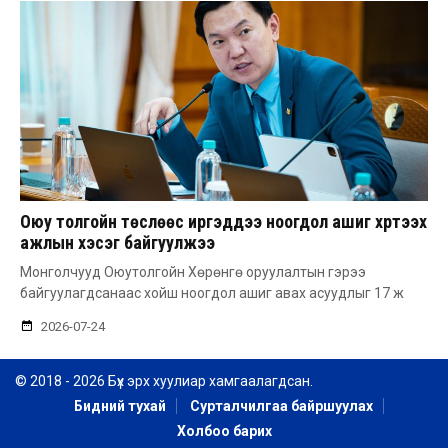
Оюу толгойн төслөөс иргэддээ ноогдол ашиг хүртээх
ажлын хэсэг байгуулжээ
Монголчууд Оюутолгойн Хөрөнгө оруулалтын гэрээ
байгуулагдсанаас хойш ноогдол ашиг авах асуудлыг 17 ж
2026-07-24
© 2018 - 2026 Бүх эрх хуулиар хамгаалагдсан.
Бидний тухай
Сурталчилгаа байршуулах
Холбоо барих