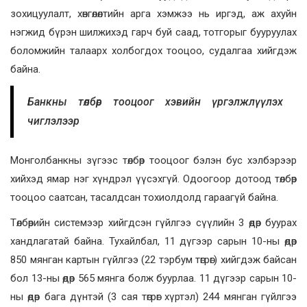
зохицуулалт, хөнгөлөлтийн арга хэмжээ нь иргэд, аж ахуйн
нэгжид бүрэн шилжихэд гарч буй саад, тотгорыг бууруулах
боломжийн талаарх холбогдох тооцоо, судалгаа хийгдэж
байна.
Банкны төлбөр тооцоог хэвийн үргэлжлүүлэх
чиглэлээр
Монголбанкны зүгээс төлбөр тооцоог бэлэн бус хэлбэрээр
хийхэд ямар нэг хүндрэл үүсэхгүй. Одоогоор дотоод төлбөр
тооцоо саатсан, тасалдсан тохиолдолд гараагүй байна.
Төлбөрийн системээр хийгдсэн гүйлгээ сүүлийн 3 өдөр буурах
хандлагатай байна. Тухайлбал, 11 дүгээр сарын 10-ны өдөр
850 мянган картын гүйлгээ (22 тэрбум төгрөг) хийгдэж байсан
бол 13-ны өдөр 565 мянга болж буурлаа. 11 дүгээр сарын 10-
ны өдөр бага дүнтэй (3 сая төгрөг хүртэл) 244 мянган гүйлгээ