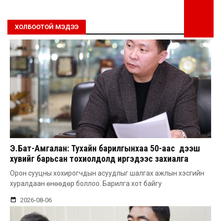
ХОЛБООТОЙ МЭДЭЭ
Э.Бат-Амгалан: Тухайн барилгынхаа 50-аас дээш
хувийг барьсан тохиолдолд иргэдээс захиалга
авдаг болгоно
Орон сууцны хохирогчдын асуудлыг шалгах ажлын хэсгийн
хуралдаан өнөөдөр боллоо. Барилга хот байгу
2026-08-06