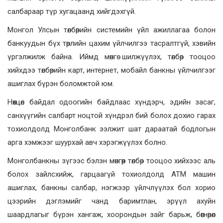
салбараар түр хугацаанд хийгдэхгүй.
Монгол Улсын төлбөрийн системийн үйл ажиллагаа болон
банкуудын бүх төрлийн цахим үйлчилгээ тасралтгүй, хэвийн
үргэлжилж байна. Иймд мөнгө шилжүүлэх, төлбөр тооцоо
хийхдээ төлбөрийн карт, интернет, мобайл банкны үйлчилгээг
ашиглах бүрэн боломжтой юм.
Нөхцөл байдал одоогийн байдлаас хүндэрч, эдийн засаг,
санхүүгийн салбарт ноцтой хүндрэл бий болох дохио гарах
тохиолдолд Монголбанк ээлжит шат дараатай бодлогын
арга хэмжээг шуурхай авч хэрэгжүүлэх болно.
Монголбанкны зүгээс бэлэн мөнгөөр төлбөр тооцоо хийхээс аль
болох зайлсхийж, гарцаагүй тохиолдолд АТМ машин
ашиглах, банкны салбар, нэгжээр үйлчлүүлэх бол хорио
цээрийн дэглэмийг чанд баримтлан, эрүүл ахуйн
шаардлагыг бүрэн хангаж, хоорондын зайг барьж, бөөгнөрөл