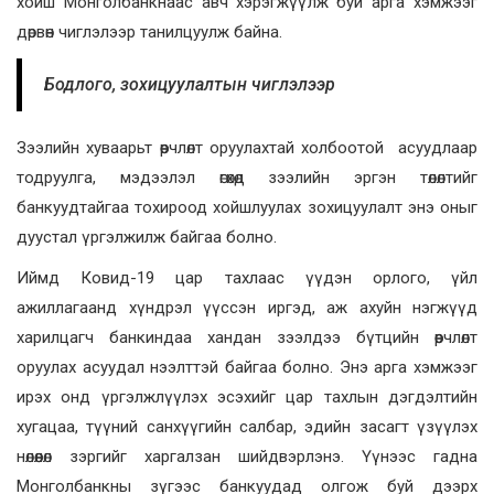
хойш Монголбанкнаас авч хэрэгжүүлж буй арга хэмжээг
дөрвөн чиглэлээр танилцуулж байна.
Бодлого, зохицуулалтын чиглэлээр
Зээлийн хуваарьт өөрчлөлт оруулахтай холбоотой асуудлаар
тодруулга, мэдээлэл өгөхөд зээлийн эргэн төлөлтийг
банкуудтайгаа тохироод хойшлуулах зохицуулалт энэ оныг
дуустал үргэлжилж байгаа болно.
Иймд Ковид-19 цар тахлаас үүдэн орлого, үйл
ажиллагаанд хүндрэл үүссэн иргэд, аж ахуйн нэгжүүд
харилцагч банкиндаа хандан зээлдээ бүтцийн өөрчлөлт
оруулах асуудал нээлттэй байгаа болно. Энэ арга хэмжээг
ирэх онд үргэлжлүүлэх эсэхийг цар тахлын дэгдэлтийн
хугацаа, түүний санхүүгийн салбар, эдийн засагт үзүүлэх
нөлөөлөл зэргийг харгалзан шийдвэрлэнэ. Үүнээс гадна
Монголбанкны зүгээс банкуудад олгож буй дээрх