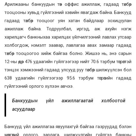
Арилжааны банкуудын төв оффис ажиллаж, гадаад төлбөр
тооцооны хувьд гүйлгээний хэвийн явагдаж байна. Банкууд
гадаад төлбөр тооцоог уян хатан байдлаар зохицуулан
ажиллаж байна. Тодруулбал, иргэд, аж ахуйн нэгж
харилцагч банкныхаа харилцах үйлчилгээний лавлах утсаар
холбогдож, нэмэлт заавар, лавлагаа авах замаар гадаад
төлбөр тооцоогоо хийж байгаа болно. Жишээ нь, энэ сарын
12-ны өдөр 476 удаагийн гүйлгээгээр нийт 70.6 тэрбум төгрөгтэй
тэнцэх хэмжээний гадаад улсууд руу төлбөр шилжүүлсэн бол
638 удаагийн гүйлгээгээр 95.6 тэрбум төгрөгийн гадаад
гүйлгээний орлого хүлээн авчээ.
Банкуудын үйл ажиллагаатай холбоотой
асуудлаар
Банкууд үйл ажиллагаа явуулахгүй байгаа газруудад бэлэн
мөнгөний орлого, зарлага, шилжүүлгийн гүйлгээ банкны