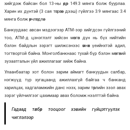
хийгдэж байсан бол 13-ны өдөр 149.3 мянга болж буурлаа.
Харин их дүнтэй (3 сая төгрөгөөс дээш) гүйлгээ 3.9 мянгаас 3.4
мянга болж өөрчлөгдлөө.
Банкуудаас авсан мэдээгээр АТМ-ээр хийгдсэн гүйлгээний
тоо, АТМ-д цэнэглэлт хийсэн мөнгөн дүн нь бүх нийтийн
бэлэн байдлын зэрэгт шилжсэнээс өмнөх үеийнхтэй адил,
тогтвортой байна. Монголбанкнаас тухай бүр бэлэн мөнгөний
зузаатгалын үйл ажиллагааг хийж байна.
Улаанбаатар хот болон зарим аймагт банкуудын салбар,
нэгжүүд түр хугацаанд ажиллахгүй байгаа ч банканд
харилцах, хадгаламжийн данс нээх, зарим төрлийн зээл авах
зэрэг үйлчилгээг цахимаар авах боломж нээлттэй байна.
Гадаад төлбөр тооцоог хэвийн гүйцэтгүүлэх
чиглэлээр