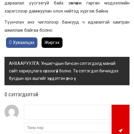
дараалал үүсгэхгүй байх зөвлөмж гарган мэдээллийн
хэрэгслээр дамжуулан олон нийтэд хүргэж байна.
Түүнчлэн энэ чиглэлээр банкууд ч идэвхитэй хамтран
ажиллаж байгаа болно.
Хуваалцах
Жиргэх
АНХААРУУЛГА: Уншигчдын бичсэн сэтгэгдэлд манай
сайт хариуцлага хүлээхгүй болно. Та сэтгэгдэл бичихдээ
бусдын эрх ашгийг хүндэтгэн үзнэ үү.
0 cэтгэгдэлтэй