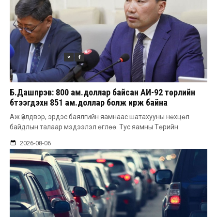
Б.Дашпүрэв: 800 ам.доллар байсан АИ-92 төрлийн
бүтээгдэхүүн 851 ам.доллар болж ирж байна
Аж үйлдвэр, эрдэс баялгийн яамнаас шатахууны нөхцөл
байдлын талаар мэдээлэл өглөө. Тус яамны Төрийн
2026-08-06