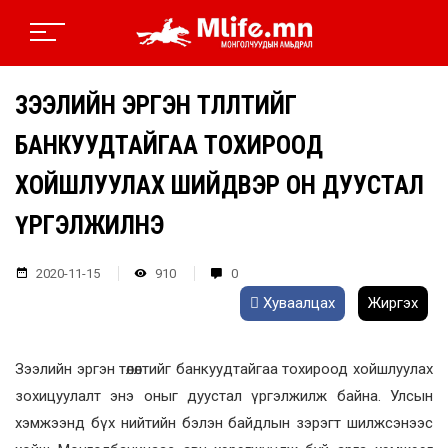
ЗЭЭЛИЙН ЭРГЭН ТӨЛӨЛТИЙГ
БАНКУУДТАЙГАА ТОХИРООД
ХОЙШЛУУЛАХ ШИЙДВЭР ОН ДУУСТАЛ
ҮРГЭЛЖИЛНЭ
2020-11-15
910
0
Хуваалцах
Жиргэх
Зээлийн эргэн төлөлтийг банкуудтайгаа тохироод хойшлуулах
зохицуулалт энэ оныг дуустал үргэлжилж байна. Улсын
хэмжээнд бүх нийтийн бэлэн байдлын зэрэгт шилжсэнээс