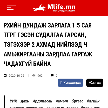
ӨРХИЙН ДУНДАЖ ЗАРЛАГА 1.5 САЯ
ТӨГРӨГ ГЭСЭН СУДАЛГАА ГАРСАН,
ТЭГЭХЭЭР 2 АХМАД НИЙЛЭЭД Ч
АМЬЖИРГААНЫ ЗАРДЛАА ГАРГАЖ
ЧАДАХГҮЙ БАЙНА
2020-10-26
962
0
Хуваалцах
Жиргэх
УИХ дахь Ардчилсан намын бүлгээс бүлгийн
хурлаар хэлэлцсэн асуудлын талаар болон цаг