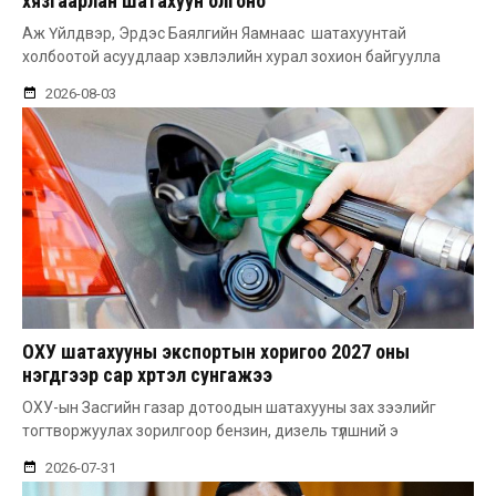
хязгаарлан шатахуун олгоно
Аж Үйлдвэр, Эрдэс Баялгийн Яамнаас шатахуунтай
холбоотой асуудлаар хэвлэлийн хурал зохион байгуулла
2026-08-03
ОХУ шатахууны экспортын хоригоо 2027 оны
нэгдүгээр сар хүртэл сунгажээ
ОХУ-ын Засгийн газар дотоодын шатахууны зах зээлийг
тогтворжуулах зорилгоор бензин, дизель түлшний э
2026-07-31