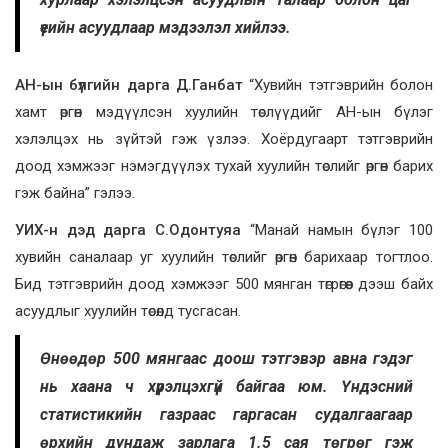
үеийн асуудлаар мэдээлэл хийлээ.
АН-ын бүлгийн дарга Д.Ганбат
“Хувийн тэтгэврийн болон
хамт өргөн мэдүүлсэн хуулийн төслүүдийг АН-ын бүлэг
хэлэлцэх нь зүйтэй гэж үзлээ. Хоёрдугаарт тэтгэврийн
доод хэмжээг нэмэгдүүлэх тухай хуулийн төслийг өргөн барих
гэж байна” гэлээ.
УИХ-н дэд дарга С.Одонтуяа
“Манай намын бүлэг 100
хувийн саналаар уг хуулийн төслийг өргөн барихаар тогтлоо.
Бид тэтгэврийн доод хэмжээг 500 мянган төгрөгөөс дээш байх
асуудлыг хуулийн төсөлд тусгасан.
Өнөөдөр 500 мянгаас доош тэтгэвэр авна гэдэг
нь хаана ч хүрэлцэхгүй байгаа юм. Үндэсний
статистикийн газраас гаргасан судалгаагаар
өрхийн дундаж зарлага 1.5 сая төгрөг гэж