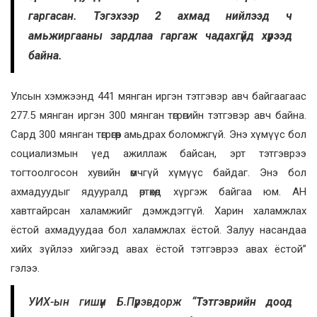
гаргасан. Тэгэхээр 2 ахмад нийлээд ч
амьжиргааны зардлаа гаргаж чадахгүйд хүрээд
байна.
Улсын хэмжээнд 441 мянган иргэн тэтгэвэр авч байгаагаас
277.5 мянган иргэн 300 мянган төгрөгийн тэтгэвэр авч байна.
Сард 300 мянган төгрөгөөр амьдрах боломжгүй. Энэ хүмүүс бол
социализмын үед ажиллаж байсан, эрт тэтгэврээ
тогтоолгосон хувийн өмчгүй хүмүүс байдаг. Энэ бол
ахмадуудыг ядууралд өртөхөд хүргэж байгаа юм. АН
хавтгайрсан халамжийг дэмждэггүй. Харин халамжлах
ёстой ахмадуудаа бол халамжлах ёстой. Залуу насандаа
хийх зүйлээ хийгээд авах ёстой тэтгэврээ авах ёстой”
гэлээ.
УИХ-ын гишүүн Б.Пүрэвдорж
“Тэтгэврийн доод