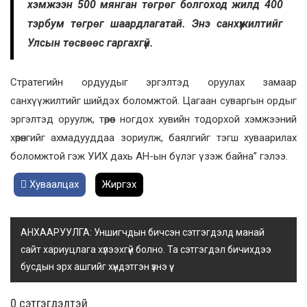
хэмжээн 500 мянган төгрөг болгоход жилд 400
тэрбум төгрөг шаардлагатай. Энэ санхүүжилтийг
Улсын төсвөөс гаргахгүй.
Стратегийн ордуудыг эргэлтэд оруулах замаар
санхүүжилтийг шийдэх боломжтой. Цагаан суваргын ордыг
эргэлтэд оруулж, төрөөс ногдох хувийн тодорхой хэмжээний
хөрөнгийг ахмадууддаа зориулж, баялгийг тэгш хуваарилах
боломжтой гэж УИХ дахь АН-ын бүлэг үзэж байна” гэлээ.
Хуваалцах
Жиргэх
АНХААРУУЛГА: Уншигчдын бичсэн сэтгэгдэлд манай
сайт хариуцлага хүлээхгүй болно. Та сэтгэгдэл бичихдээ
бусдын эрх ашгийг хүндэтгэн үзнэ үү.
0 cэтгэгдэлтэй