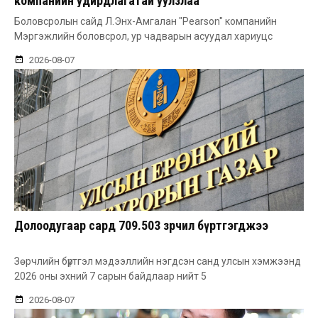
компанийн удирдлагатай уулзлаа
Боловсролын сайд Л.Энх-Амгалан "Pearson" компанийн
Мэргэжлийн боловсрол, ур чадварын асуудал хариуцс
2026-08-07
Долоодугаар сард 709.503 зөрчил бүртгэгджээ
Зөрчлийн бүртгэл мэдээллийн нэгдсэн санд улсын хэмжээнд
2026 оны эхний 7 сарын байдлаар нийт 5
2026-08-07