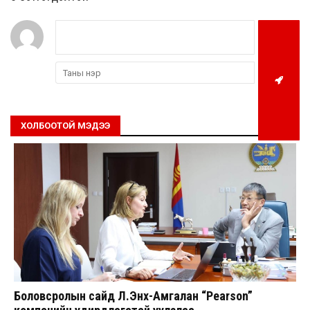
ХОЛБООТОЙ МЭДЭЭ
Боловсролын сайд Л.Энх-Амгалан “Pearson”