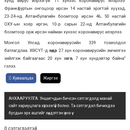
хүнд вирус илрээгүй. 11 хүнээс коронавирус илэрлээ.
Франкфуртын онгоцоор ирсэн 14 настай эрэгтэй хүүхэд,
23-24-нд Алтанбулагийн боомтоор ирсэн 46, 50 настай
ОХУ-ын хоёр иргэн, 10-р сарын 22-нд Алтанбулагийн
боомтоор орж ирсэн найман хүнээс коронавирус илэрлээ.
Монгол Улсад коронавирусийн 339 тохиолдол
батлагдлаа. ХӨСҮТ-д өнөөдөр 27 хүн коронавирусийн эмчилгээ
хийлгэж байгаагаас 20 хүн хөнгөн, 7 хүн хүндэвтэр байна”
гэлээ.
Хуваалцах
Жиргэх
АНХААРУУЛГА: Уншигчдын бичсэн сэтгэгдэлд манай
сайт хариуцлага хүлээхгүй болно. Та сэтгэгдэл бичихдээ
бусдын эрх ашгийг хүндэтгэн үзнэ үү.
0 cэтгэгдэлтэй