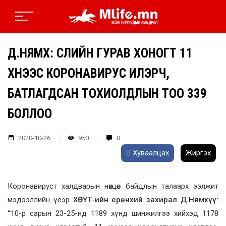
Д.НЯМХҮҮ: СҮҮЛИЙН ГУРАВ ХОНОГТ 11
ХҮНЭЭС КОРОНАВИРУС ИЛЭРЧ,
БАТЛАГДСАН ТОХИОЛДЛЫН ТОО 339
БОЛЛОО
2020-10-26
950
0
Хуваалцах
Жиргэх
Коронавируст халдварын нөхцөл байдлын талаарх ээлжит
мэдээллийн үеэр
ХӨСҮТ-ийн ерөнхий захирал Д.Нямхүү:
“
10-р сарын 23-25-нд 1189 хүнд шинжилгээ хийхэд 1178