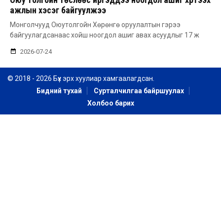
ажлын хэсэг байгуулжээ
Монголчууд Оюутолгойн Хөрөнгө оруулалтын гэрээ
байгуулагдсанаас хойш ноогдол ашиг авах асуудлыг 17 ж
2026-07-24
© 2018 - 2026 Бүх эрх хуулиар хамгаалагдсан.
Бидний тухай
Сурталчилгаа байршуулах
Холбоо барих