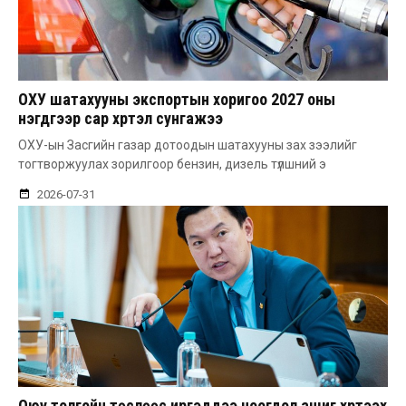
ОХУ шатахууны экспортын хоригоо 2027 оны
нэгдүгээр сар хүртэл сунгажээ
ОХУ-ын Засгийн газар дотоодын шатахууны зах зээлийг
тогтворжуулах зорилгоор бензин, дизель түлшний э
2026-07-31
Оюу толгойн төслөөс иргэддээ ноогдол ашиг хүртээх