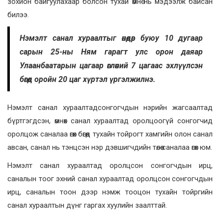
зохион байгуулахаар болсон тухай өмнө нь мэдээлж байсан
билээ.
Нэмэлт санал хураалтыг өнөөдөр буюу 10 дугаар
сарын 25-ны Ням гарагт улс орон даяар
Улаанбаатарын цагаар өглөөний 7 цагаас эхлүүлсэн
бөгөөд оройн 20 цаг хүртэл үргэлжилнэ.
Нэмэлт санал хураалтадсонгогчдын нэрийн жагсаалтад
бүртгэгдсэн, өмнөх санал хураалтад оролцоогүй сонгогчид
оролцож саналаа өгөх бөгөөд тухайн тойрогт хамгийн олон санал
авсан, санал нь тэнцсэн нэр дэвшигчдийн төлөө саналаа өгөх юм.
Нэмэлт санал хураалтад оролцсон сонгогчдын ирц,
саналын тоог эхний санал хураалтад оролцсон сонгогчдын
ирц, саналын тоон дээр нэмж тооцон тухайн тойргийн
санал хураалтын дүнг гаргах хуулийн заалттай.