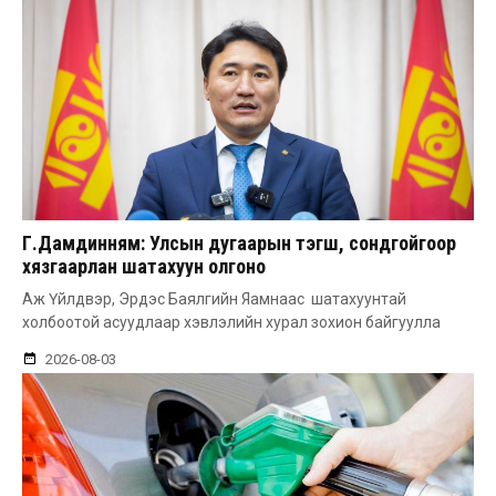
Г.Дамдинням: Улсын дугаарын тэгш, сондгойгоор
хязгаарлан шатахуун олгоно
Аж Үйлдвэр, Эрдэс Баялгийн Яамнаас шатахуунтай
холбоотой асуудлаар хэвлэлийн хурал зохион байгуулла
2026-08-03