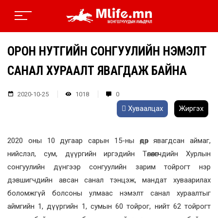
ОРОН НУТГИЙН СОНГУУЛИЙН НЭМЭЛТ
САНАЛ ХУРААЛТ ЯВАГДАЖ БАЙНА
2020-10-25
1018
0
Хуваалцах
Жиргэх
2020 оны 10 дугаар сарын 15-ны өдөр явагдсан аймаг,
нийслэл, сум, дүүргийн иргэдийн Төлөөлөгчдийн Хурлын
сонгуулийн дүнгээр сонгуулийн зарим тойрогт нэр
дэвшигчдийн авсан санал тэнцэж, мандат хуваарилах
боломжгүй болсоны улмаас нэмэлт санал хураалтыг
аймгийн 1, дүүргийн 1, сумын 60 тойрог, нийт 62 тойрогт