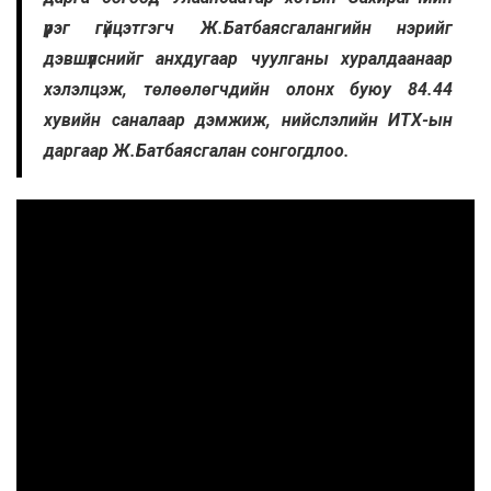
үүрэг гүйцэтгэгч Ж.Батбаясгалангийн нэрийг
дэвшүүлснийг анхдугаар чуулганы хуралдаанаар
хэлэлцэж, төлөөлөгчдийн олонх буюу 84.44
хувийн саналаар дэмжиж, нийслэлийн ИТХ-ын
даргаар Ж.Батбаясгалан сонгогдлоо.