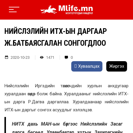
НИЙСЛЭЛИЙН ИТХ-ЫН ДАРГААР
Ж.БАТБАЯСГАЛАН СОНГОГДЛОО
2020-10-23
1471
0
Хуваалцах
Жиргэх
Нийслэлийн Иргэдийн төлөөлөгчдийн хурлын анхдугаар
хуралдаан өнөөдөр болж байна. Хуралдааныг нийслэлийн ИТХ-
ын дарга Р.Дагва даргаллаа. Хуралдаанаар нийслэлийн
ИТХ-ын даргыг сонгох асуудлыг хэлэлцэв.
НИТХ дахь МАН-ын бүлгээс Нийслэлийн Засаг
дарга бөгөөд Улаанбаатар хотын Захирагчийн