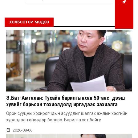
ХОЛБООТОЙ МЭДЭЭ
Э.Бат-Амгалан: Тухайн барилгынхаа 50-аас дээш
хувийг барьсан тохиолдолд иргэдээс захиалга
авдаг болгоно
Орон сууцны хохирогчдын асуудлыг шалгах ажлын хэсгийн
хуралдаан өнөөдөр боллоо. Барилга хот байгу
2026-08-06