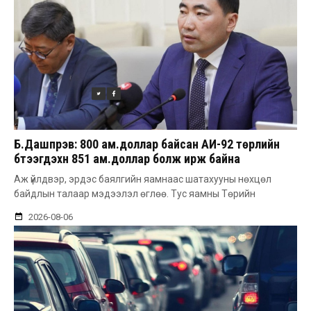
Б.Дашпүрэв: 800 ам.доллар байсан АИ-92 төрлийн
бүтээгдэхүүн 851 ам.доллар болж ирж байна
Аж үйлдвэр, эрдэс баялгийн яамнаас шатахууны нөхцөл
байдлын талаар мэдээлэл өглөө. Тус яамны Төрийн
2026-08-06