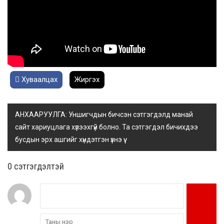
Хуваалцах
Жиргэх
АНХААРУУЛГА: Уншигчдын бичсэн сэтгэгдэлд манай
сайт хариуцлага хүлээхгүй болно. Та сэтгэгдэл бичихдээ
бусдын эрх ашгийг хүндэтгэн үзнэ үү.
0 cэтгэгдэлтэй