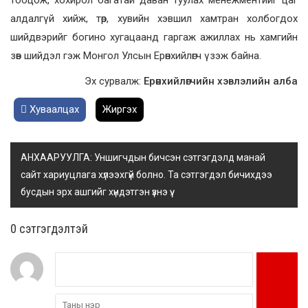
тооцож, хохирол багатай даван туулах менежментийг цаг
алдалгүй хийж, төр, хувийн хэвшил хамтран холбогдох
шийдвэрийг богино хугацаанд гаргаж ажиллах нь хамгийн
зөв шийдэл гэж Монгол Улсын Ерөнхийлөгч үзэж байна.
Эх сурвалж:
Ерөнхийлөгчийн хэвлэлийн алба
Хуваалцах
Жиргэх
АНХААРУУЛГА: Уншигчдын бичсэн сэтгэгдэлд манай
сайт хариуцлага хүлээхгүй болно. Та сэтгэгдэл бичихдээ
бусдын эрх ашгийг хүндэтгэн үзнэ үү.
0 cэтгэгдэлтэй