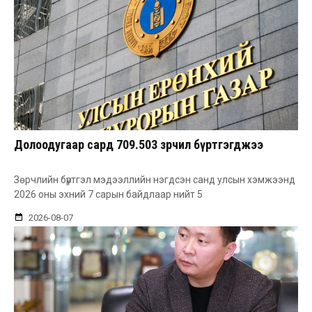
Долоодугаар сард 709.503 зөрчил бүртгэгджээ
Зөрчлийн бүртгэл мэдээллийн нэгдсэн санд улсын хэмжээнд
2026 оны эхний 7 сарын байдлаар нийт 5
2026-08-07