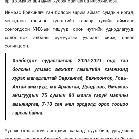
арга хэмжээ авч өгөхийг хүсэж байгаагаа илэрхийлсэн.
Иймээс Ерөнхийлөгч ган болсон зарим аймаг, сумдын иргэд,
малчдаас тавьсан хүсэлтийн талаар тухайн аймгаас
сонгогдсон УИХ-ын гишүүд, орон нутгийн удирдлагууд,
холбогдох албаны хүмүүстэй уулзалт хийж, санал
солилцсон.
Холбогдох судалгаагаар 2020-2021 онд ган
болсны улмаас өвөлжилт гамшгийн хэмжээнд
хүрэх магадлалтай Өвөрхангай, Баянхонгор, Говь-
Алтай аймгууд, мөн Архангай, Дундговь, Өмнөговь
аймгуудын 75 сумын 80 мянга гаруй малчны
амьжиргаа, 7-10 сая мал эрсдэлд орох тооцоо
гарсан байна.
Үүсэж болзошгүй эрсдлийг хараад суух биш, урьдчилан