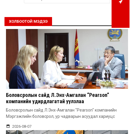
ХОЛБООТОЙ МЭДЭЭ
Боловсролын сайд Л.Энх-Амгалан “Pearson”
компанийн удирдлагатай уулзлаа
Боловсролын сайд Л.Энх-Амгалан "Pearson" компанийн
Мэргэжлийн боловсрол, ур чадварын асуудал хариуцс
2026-08-07