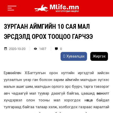
ЗУРГААН АЙМГИЙН 10 САЯ МАЛ
ЭРСДЭЛД ОРОХ ТООЦОО ГАРЧЭЭ
2020-10-20
1437
0
Хуваалцах
Жиргэх
Ерөнхийлөгч Х.Баттулгын орон нутгийн иргэдтэй хийсэн
уулзалтын үеэр ган болсон зарим аймгийн малчдын зүгээс
малын ашиг шим, малчдын орлого эрс буурч, тарга тэвээрэг
авч чадаагүй мал туувар даахгүй байгаа, цаашид өвөлжилт
хүндэрвэл олон тооны мал хорогдох нөхцөл байдал
тулгараад байгаа талаар хэлж, холбогдох газраас яаралтай