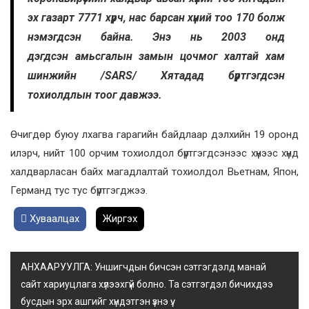
эх газарт 7771 хүрч, нас барсан хүний тоо 170 болж
нэмэгдсэн байна. Энэ нь 2003 онд
дэгдсэн амьсгалын замын цочмог халтай хам
шинжийн /SARS/ Хятадад бүртгэгдсэн
тохиолдлын тоог давжээ.
Өчигдөр буюу лхагва гарагийн байдлаар дэлхийн 19 оронд
илэрч, нийт 100 орчим тохиолдол бүртгэгдсэнээс хүнээс хүнд
халдварласан байх магадлалтай тохиолдол Вьетнам, Япон,
Германд тус тус бүртгэгджээ.
Хуваалцах
Жиргэх
АНХААРУУЛГА: Уншигчдын бичсэн сэтгэгдэлд манай
сайт хариуцлага хүлээхгүй болно. Та сэтгэгдэл бичихдээ
бусдын эрх ашгийг хүндэтгэн үзнэ үү.