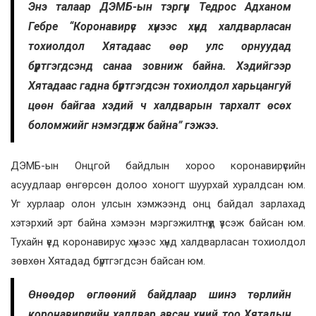
Энэ талаар ДЭМБ-ын тэргүүн Тедрос Адханом
Гебре “Коронавирүс хүнээс хүнд халдварласан
тохиолдол Хятадаас өөр улс орнуудад
бүртгэгдсэнд санаа зовниж байна. Хэдийгээр
Хятадаас гадна бүртгэгдсэн тохиолдол харьцангуй
цөөн байгаа хэдий ч халдварын тархалт өсөх
боломжийг нэмэгдүүлж байна” гэжээ.
ДЭМБ-ын Онцгой байдлын хороо коронавирүсийн
асуудлаар өнгөрсөн долоо хоногт шуурхай хуралдсан юм.
Уг хурлаар олон улсын хэмжээнд онц байдал зарлахад
хэтэрхий эрт байна хэмээн мэргэжилтнүүд үзсэж байсан юм.
Тухайн үед коронавирус хүнээс хүнд халдварласан тохиолдол
зөвхөн Хятадад бүртгэгдсэн байсан юм.
Өнөөдөр өглөөний байдлаар шинэ төрлийн
коронавирүсийн халдвар авсан хүний тоо Хятадын