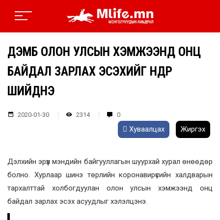
ДЭМБ ОЛОН УЛСЫН ХЭМЖЭЭНД ОНЦ
БАЙДАЛ ЗАРЛАХ ЭСЭХИЙГ ӨНӨӨДӨР
ШИЙДНЭ
2020-01-30
2314
0
Хуваалцах
Жиргэх
Дэлхийн эрүүл мэндийн байгууллагын шуурхай хурал өнөөдөр
болно. Хурлаар шинэ төрлийн коронавирүсийн халдварын
тархалттай холбогдуулан олон улсын хэмжээнд онц
байдал зарлах эсэх асуудлыг хэлэлцэнэ.