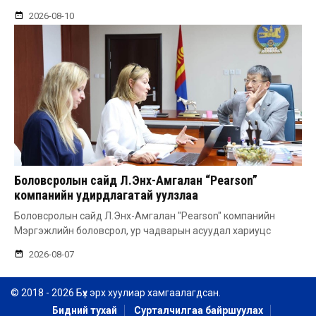
2026-08-10
Боловсролын сайд Л.Энх-Амгалан “Pearson”
компанийн удирдлагатай уулзлаа
Боловсролын сайд Л.Энх-Амгалан "Pearson" компанийн
Мэргэжлийн боловсрол, ур чадварын асуудал хариуцс
2026-08-07
© 2018 - 2026 Бүх эрх хуулиар хамгаалагдсан.
Бидний тухай
Сурталчилгаа байршуулах