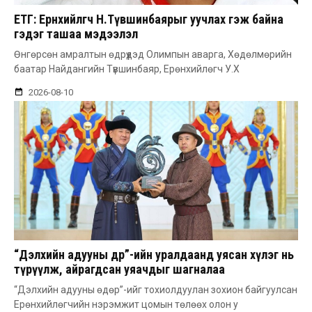
ЕТГ: Ерөнхийлөгч Н.Түвшинбаярыг уучлах гэж байна
гэдэг ташаа мэдээлэл
Өнгөрсөн амралтын өдрүүдэд Олимпын аварга, Хөдөлмөрийн
баатар Найдангийн Түвшинбаяр, Ерөнхийлөгч У.Х
2026-08-10
“Дэлхийн адууны өдөр”-ийн уралдаанд уясан хүлэг нь
түрүүлж, айрагдсан уяачдыг шагналаа
“Дэлхийн адууны өдөр”-ийг тохиолдуулан зохион байгуулсан
Ерөнхийлөгчийн нэрэмжит цомын төлөөх олон у