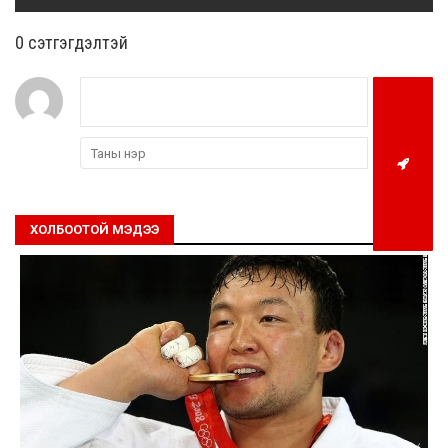
0 cэтгэгдэлтэй
ХОЛБООТОЙ МЭДЭЭ