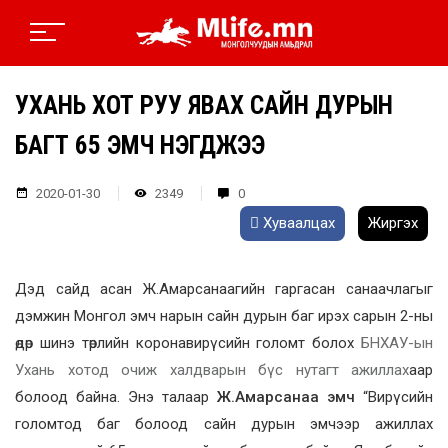
УХАНЬ ХОТ РУУ ЯВАХ САЙН ДУРЫН
БАГТ 65 ЭМЧ НЭГДЖЭЭ
2020-01-30
2349
0
Хуваалцах
Жиргэх
Дэд сайд асан Ж.Амарсанаагийн гаргасан санаачлагыг
дэмжин Монгол эмч нарын сайн дурын баг ирэх сарын 2-ны
өдөр шинэ төрлийн коронавирүсийн голомт болох
БНХАУ-ын
Ухань хотод очиж халдварын бүс нутагт ажиллах
аар
болоод байна. Энэ талаар
Ж.Амарсанаа эмч
“Вирүсийн
голомтод баг болоод сайн дурын эмчээр ажиллах