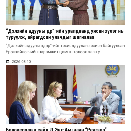
“Дэлхийн адууны өдөр”-ийн уралдаанд уясан хүлэг нь
түрүүлж, айрагдсан уяачдыг шагналаа
“Дэлхийн адууны өдөр”-ийг тохиолдуулан зохион байгуулсан
Ерөнхийлөгчийн нэрэмжит цомын төлөөх олон у
2026-08-10
Боловсролын сайд Л.Энх-Амгалан “Pearson”