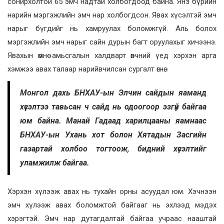
сонирхолтой 65 эмч надтай холбогдоод байна. Янз бүрийн
нарийн мэргэжлийн эмч нар холбогдсон. Явах хүсэлтэй эмч
нарыг бүгдийг нь хамруулах боломжгүй. Аль болох
мэргэжлийн эмч нарыг сайн дурын багт оруулахыг хичээнэ.
Явахын өмнө амьсгалын халдварт өвчний үед хэрхэн арга
хэмжээ авах талаар нарийвчилсан сургалт өгнө.
Монгол дахь БНХАУ-ын Элчин сайдын яаманд
хүсэлтээ тавьсан ч сайд нь одоогоор эзгүй байгаа
юм байна. Манай Гадаад харилцааны яамнаас
БНХАУ-ын Ухань хот болон Хятадын Засгийн
газартай холбоо тогтоож, бидний хүсэлтийг
уламжилж байгаа.
Хэрхэн хүлээж авах нь тухайн орны асуудал юм. Хэчнээн
эмч хүлээж авах боломжтой байгааг нь эхлээд мэдэх
хэрэгтэй. Эмч нар дутагдалтай байгаа учраас нааштай