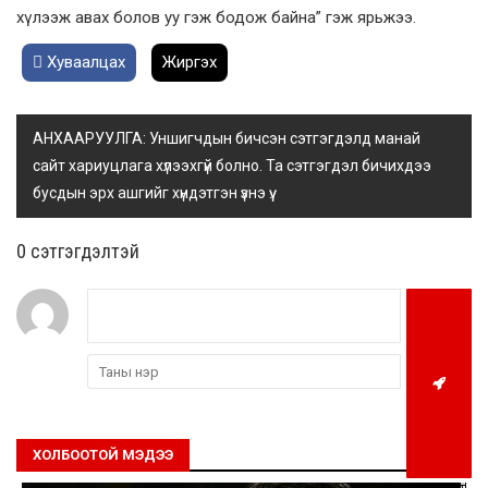
хүлээж авах болов уу гэж бодож байна” гэж ярьжээ.
Хуваалцах
Жиргэх
АНХААРУУЛГА: Уншигчдын бичсэн сэтгэгдэлд манай
сайт хариуцлага хүлээхгүй болно. Та сэтгэгдэл бичихдээ
бусдын эрх ашгийг хүндэтгэн үзнэ үү.
0 cэтгэгдэлтэй
ХОЛБООТОЙ МЭДЭЭ