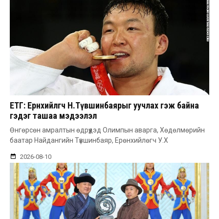
ЕТГ: Ерөнхийлөгч Н.Түвшинбаярыг уучлах гэж байна
гэдэг ташаа мэдээлэл
Өнгөрсөн амралтын өдрүүдэд Олимпын аварга, Хөдөлмөрийн
баатар Найдангийн Түвшинбаяр, Ерөнхийлөгч У.Х
2026-08-10