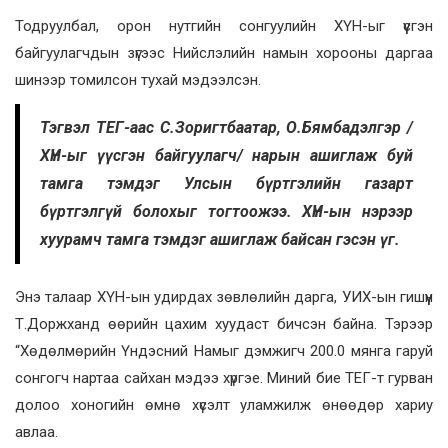
Тодруулбал, орон нутгийн сонгуулийн ХҮН-ыг үүсгэн
байгуулагчдын зүгээс Нийслэлийн намын хорооны даргаа
шинээр томилсон тухай мэдээлсэн.
Тэгвэл ТЕГ-аас С.Зоригтбаатар, О.Бямбадэлгэр /
ХҮН-ыг үүсгэн байгуулагч/ нарын ашиглаж буй
тамга тэмдэг Улсын бүртгэлийн газарт
бүртгэлгүй болохыг тогтоожээ. ХҮН-ын нэрээр
хуурамч тамга тэмдэг ашиглаж байсан гэсэн үг.
Энэ талаар ХҮН-ын удирдах зөвлөлийн дарга, УИХ-ын гишүүн
Т.Доржханд өөрийн цахим хуудаст бичсэн байна. Тэрээр
“Хөдөлмөрийн Үндэсний Намыг дэмжигч 200.0 мянга гаруй
сонгогч нартаа сайхан мэдээ хүргэе. Миний бие ТЕГ-т гурван
долоо хоногийн өмнө хүсэлт уламжилж өнөөдөр хариу
авлаа.