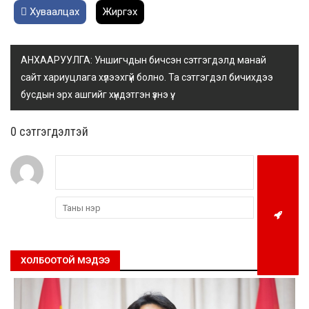
Хуваалцах
Жиргэх
АНХААРУУЛГА: Уншигчдын бичсэн сэтгэгдэлд манай
сайт хариуцлага хүлээхгүй болно. Та сэтгэгдэл бичихдээ
бусдын эрх ашгийг хүндэтгэн үзнэ үү.
0 cэтгэгдэлтэй
ХОЛБООТОЙ МЭДЭЭ