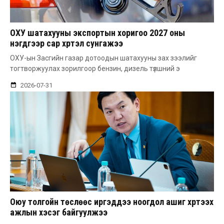
ОХУ шатахууны экспортын хоригоо 2027 оны
нэгдүгээр сар хүртэл сунгажээ
ОХУ-ын Засгийн газар дотоодын шатахууны зах зээлийг
тогтворжуулах зорилгоор бензин, дизель түлшний э
2026-07-31
Оюу толгойн төслөөс иргэддээ ноогдол ашиг хүртээх
ажлын хэсэг байгуулжээ