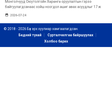
Монголчууд Оюутолгойн Хөрөнгө оруулалтын гэрээ
байгуулагдсанаас хойш ноогдол ашиг авах асуудлыг 17 ж
2026-07-24
© 2018 - 2026 Бүх эрх хуулиар хамгаалагдсан.
Бидний тухай
Сурталчилгаа байршуулах
Холбоо барих