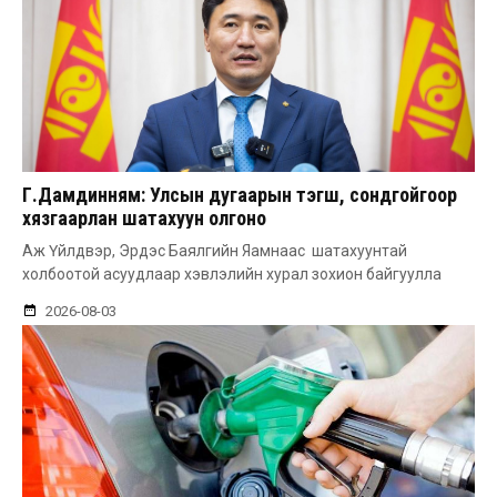
Г.Дамдинням: Улсын дугаарын тэгш, сондгойгоор
хязгаарлан шатахуун олгоно
Аж Үйлдвэр, Эрдэс Баялгийн Яамнаас шатахуунтай
холбоотой асуудлаар хэвлэлийн хурал зохион байгуулла
2026-08-03