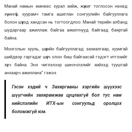
Манай намын өмнөөс хурал хийж, жүжиг тоглосон нөхөд
хүчингүй, хуурамч тамга ашиглан сонгуулийн байгууллага
болон шүүхэд хандсан нь тогтоогдлоо. Манай төрийн албанд
шударгаар ажиллаж байгаа ажилтнууд байгаад баяртай
байна.
Монголын хууль, шүүхийн байгууллагад захиалгаар, хуумгай
шийдвэр гаргадаг шүүгч олон биш байгаасай гэдэгт итгэхийг
хүсч байна. Энэ чиглэлээр шинэчлэлийг хийхэд тууштай
анхаарч ажиллана” гэжээ.
Гэсэн хэдий ч Захиргааны хэргийн шүүхээс
шүүгчийн захирамжаа цуцлахгүй бол тус нам
нийслэлийн ИТХ-ын сонгуульд оролцох
боломжгүй юм.