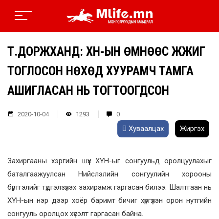
Т.ДОРЖХАНД: ХҮН-ЫН ӨМНӨӨС ЖҮЖИГ
ТОГЛОСОН НӨХӨД ХУУРАМЧ ТАМГА
АШИГЛАСАН НЬ ТОГТООГДСОН
2020-10-04
1293
0
Хуваалцах
Жиргэх
Захиргааны хэргийн шүүх ХҮН-ыг сонгуульд оролцуулахыг
баталгаажуулсан Нийслэлийн сонгуулийн хорооны
бүртгэлийг түдгэлзүүлэх захирамж гаргасан билээ. Шалтгаан нь
ХҮН-ын нэр дээр хоёр баримт бичиг хүргүүлэн орон нутгийн
сонгууль оролцох хүсэлт гаргасан байна.