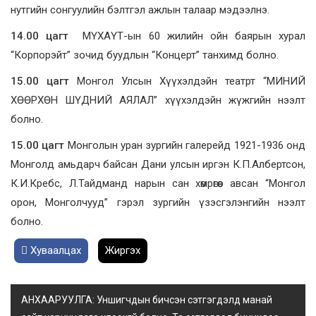
нутгийн сонгуулийн бэлтгэл ажлын талаар мэдээлнэ.
14
.00
цагт
МҮХАҮТ-ын 60 жилийн ойн баярын хурал
“Корпорэйт” зочид буудлын “Концерт” танхимд болно.
15.00 цагт
Монгол Улсын Хүүхэлдэйн театрт “МИНИЙ
ХӨӨРХӨН ШҮДНИЙ АЯЛАЛ” хүүхэлдэйн жүжгийн нээлт
болно.
15.00 цагт
Монголын уран зургийн галерейд 1921-1936 онд
Монголд амьдарч байсан Дани улсын иргэн К.П.Албертсон,
К.И.Кребс, Л.Тайдманд нарын сан хөмрөгөөс авсан “Монгол
орон, Монголчууд” гэрэл зургийн үзэсгэлэнгийн нээлт
болно.
Хуваалцах
Жиргэх
АНХААРУУЛГА: Уншигчдын бичсэн сэтгэгдэлд манай