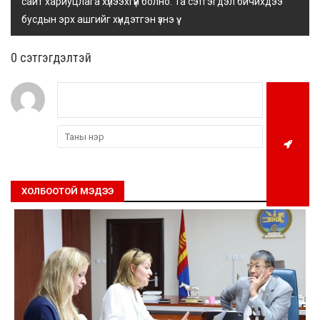
сайт хариуцлага хүлээхгүй болно. Та сэтгэгдэл бичихдээ
бусдын эрх ашгийг хүндэтгэн үзнэ үү.
0 cэтгэгдэлтэй
ХОЛБООТОЙ МЭДЭЭ