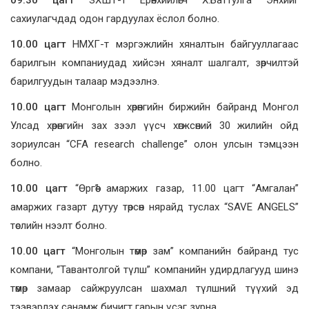
09
.30 цагт
ЗХШТ-т Ерөнхийлөгч Х.Баттулга Энхийг
сахиулагчдад одон гардуулах ёслол болно.
10.00 цагт
НМХГ-т мэргэжлийн хяналтын байгууллагаас
барилгын компаниудад хийсэн хяналт шалгалт, зөрчилтэй
барилгуудын талаар мэдээлнэ.
10.00 цагт
Монголын хөрөнгийн биржийн байранд Монгол
Улсад хөрөнгийн зах зээл үүсч хөгжсөний 30 жилийн ойд
зориулсан “CFA research challenge” олон улсын тэмцээн
болно.
10.00 цагт
“Өргөө” амаржих газар, 11.00 цагт “Амгалан”
амаржих газарт дутуу төрсөн нярайд туслах “SAVE ANGELS”
төслийн нээлт болно.
10.00 цагт
“Монголын төмөр зам” компанийн байранд тус
компани, “Тавантолгой түлш” компанийн удирдлагууд шинэ
төмөр замаар сайжруулсан шахмал түлшний түүхий эд
тээвэрлэх санамж бичигт гарын үсэг зурна.