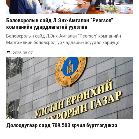
Боловсролын сайд Л.Энх-Амгалан “Pearson”
компанийн удирдлагатай уулзлаа
Боловсролын сайд Л.Энх-Амгалан "Pearson" компанийн
Мэргэжлийн боловсрол, ур чадварын асуудал хариуцс
2026-08-07
Долоодугаар сард 709.503 зөрчил бүртгэгджээ