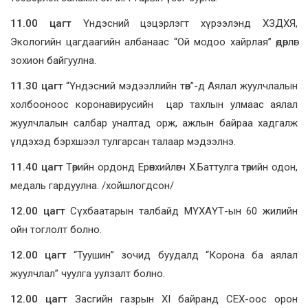
11.00 цагт
Үндэсний цэцэрлэгт хүрээлэнд ХЗДХЯ,
Экологийн цагдаагийн албанаас “Ой модоо хайрлая” өдөрлөг
зохион байгуулна.
11.30 цагт
“Үндэсний мэдээллийн төв”-д Аялал жуулчлалын
холбооноос коронавирусийн цар тахлын улмаас аялал
жуулчлалын салбар уналтад орж, ажлын байраа хадгалж
үлдэхэд бэрхшээл тулгарсан талаар мэдээлнэ.
11.40 цагт
Төрийн ордонд Ерөнхийлөгч Х.Баттулга төрийн одон,
медаль гардуулна. /хойшлогдсон/
12.00 цагт
Сүхбаатарын талбайд МҮХАҮТ-ын 60 жилийн
ойн тоглолт болно.
12.00 цагт
“Туушин” зочид буудалд “Корона ба аялал
жуулчлал” чуулга уулзалт болно.
12.00 цагт
Засгийн газрын XI байранд СЕХ-оос орон