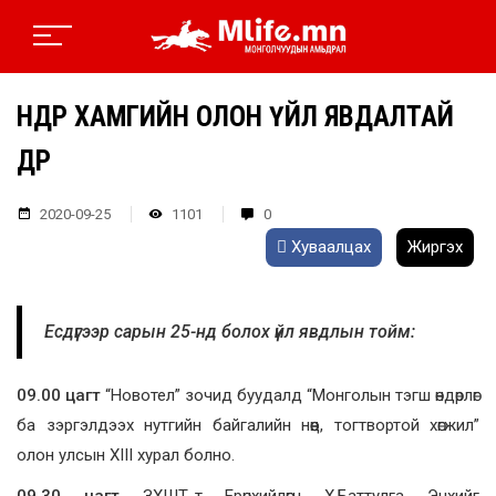
ӨНӨӨДӨР ХАМГИЙН ОЛОН ҮЙЛ ЯВДАЛТАЙ
ӨДӨР
2020-09-25
1101
0
Хуваалцах
Жиргэх
Есдүгээр сарын 25-нд болох үйл явдлын тойм:
09.00 цагт
“Новотел” зочид буудалд “Монголын тэгш өндөрлөг
ба зэргэлдээх нутгийн байгалийн нөөц, тогтвортой хөгжил”
олон улсын XIII хурал болно.