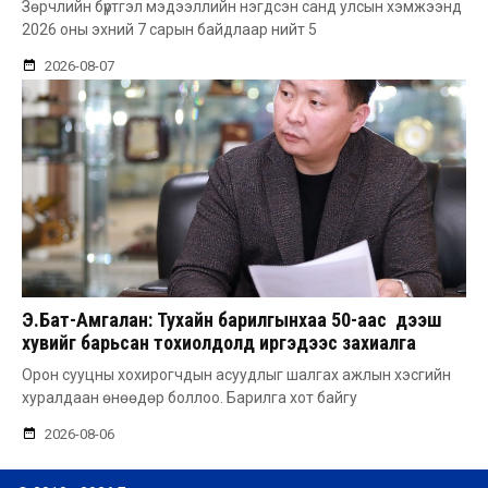
Зөрчлийн бүртгэл мэдээллийн нэгдсэн санд улсын хэмжээнд
2026 оны эхний 7 сарын байдлаар нийт 5
2026-08-07
Э.Бат-Амгалан: Тухайн барилгынхаа 50-аас дээш
хувийг барьсан тохиолдолд иргэдээс захиалга
авдаг болгоно
Орон сууцны хохирогчдын асуудлыг шалгах ажлын хэсгийн
хуралдаан өнөөдөр боллоо. Барилга хот байгу
2026-08-06