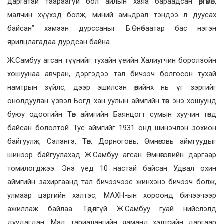
даргатай таараагүй бол айлын хаяа бараадсан өргөмөл,
малчин хүүхэд болж, миний амьдрал тэндээ л дуусах
байсан” хэмээн дурссаныг Б.Өнөбаатар бас нэгэн
ярилцлагадаа дурдсан байна.
Ж.Самбуу агсан түүнийг тухайн үеийн Халиугчин боролзойн
хошуунаа авчран, дэргэдээ тал бичээч болгосон тухай
намтрын зүйлс, дээр эшилсэн өөрийнх нь үг зэргийг
онолдуулан үзвэл Богд хан уулын аймгийн төв энэ хошуунд
буюу одоогийн Төв аймгийн Баянцогт сумын хуучин төвд
байсан бололтой. Тус аймгийг 1931 онд шинэчлэн зохион
байгуулж, Сэлэнгэ, Төв, Дорноговь, Өмнөговь аймгуудыг
шинээр байгуулахад Ж.Самбуу агсан Өмнөговийн даргаар
томилогджээ. Энэ үед 10 настай байсан Удвал охин
аймгийн захиргаанд тал бичээчээс жинхэнэ бичээч болж,
улмаар цэргийн хэлтэс, МАХН-ын хороонд бичээчээр
ажиллаж байлаа. Төдөлгүй Ж.Самбуу гуай нийслэлд
дуудагдан, Мал, тариалангийн яаманд хэлтсийн даргаар