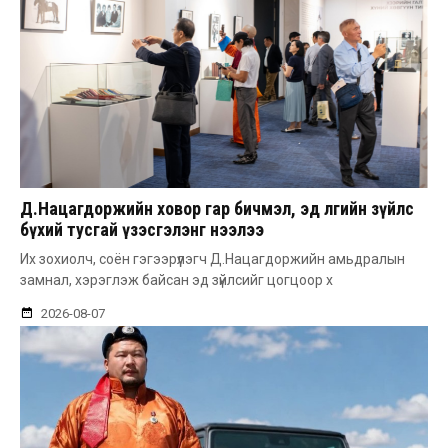
Д.Нацагдоржийн ховор гар бичмэл, эд өлгийн зүйлс
бүхий тусгай үзэсгэлэнг нээлээ
Их зохиолч, соён гэгээрүүлэгч Д.Нацагдоржийн амьдралын
замнал, хэрэглэж байсан эд зүйлсийг цогцоор х
2026-08-07