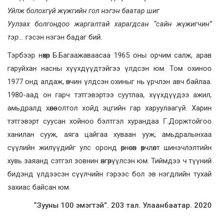
Уйлж болохгүй жүжгийн гол нэгэн баатар шиг
Уулзах болгондоо жаргалтай харагдсан “сайн жүжигчин”
тэр…
гэсэн нэгэн бадаг бий.
Тэрбээр нөхөр Б.Багаажаваасаа 1965 оны орчим салж, арав
гаруйхан насны хүүхдүүдтэйгээ үлдсэн юм. Том охиноо
1977 онд алдаж, өнчин үлдсэн охиныг нь үрчлэн авч байлаа.
1980-аад он гарч тэтгэвэртээ суутлаа, хүүхдүүдээ ажил,
амьдралд хөлөө олтол хойд эцгийн гар харуулаагүй. Харин
тэтгэвэрт суусан хойноо бэлтгэл хурандаа Г.Доржтойгоо
ханилан сууж, аяга цайгаа хуваан ууж, амьдралынхаа
сүүлийн жилүүдийг улс оронд өрнөсөн өөрчлөлт шинэчлэлтийн
хувь заяанд сэтгэл зовнин өнгөрүүлсэн юм. Тиймдээ ч түүний
бидэнд үлдээсэн сүүлчийн гэрээс бол эв нэгдлийн тухай
захиас байсан юм.
“Зууны 100 эмэгтэй”. 203 тал. Улаанбаатар. 2020