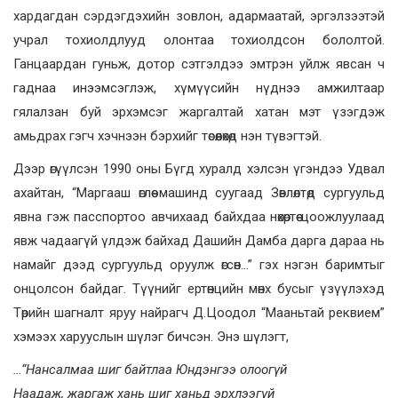
хардагдан сэрдэгдэхийн зовлон, адармаатай, эргэлзээтэй
учрал тохиолдлууд олонтаа тохиолдсон бололтой.
Ганцаардан гуньж, дотор сэтгэлдээ эмтрэн уйлж явсан ч
гаднаа инээмсэглэж, хүмүүсийн нүднээ амжилтаар
гялалзан буй эрхэмсэг жаргалтай хатан мэт үзэгдэж
амьдрах гэгч хэчнээн бэрхийг төсөөлөхөд нэн түвэгтэй.
Дээр өгүүлсэн 1990 оны Бүгд хуралд хэлсэн үгэндээ Удвал
ахайтан, “Маргааш өглөө машинд суугаад Зөвлөлтөд сургуульд
явна гэж пасспортоо авчихаад байхдаа нөхөртөө цоожлуулаад
явж чадаагүй үлдэж байхад Дашийн Дамба дарга дараа нь
намайг дээд сургуульд оруулж өгсөн…” гэх нэгэн баримтыг
онцолсон байдаг. Түүнийг ертөнцийн мөнх бусыг үзүүлэхэд
Төрийн шагналт яруу найрагч Д.Цоодол “Мааньтай реквием”
хэмээх харууслын шүлэг бичсэн. Энэ шүлэгт,
…“Нансалмаа шиг байтлаа Юндэнгээ олоогүй
Наадаж, жаргаж хань шиг ханьд эрхлээгүй