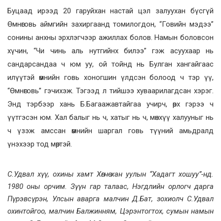
Буцаад ирээд 20 гаруйхан настай цэл залуухан бүсгүй
Өмнөговь аймгийн захиргаанд томилогдон, “Говийн мэдээ”
сонины анхны эрхлэгчээр ажиллах болов. Намын боловсон
хүчин, “Чи чинь аль нутгийнх билээ” гэж асуухаар нь
сандарсандаа ч юм уу, ой тойнд нь Булган хангайгаас
илүүтэй өмнийн говь хоногшин үлдсэн болоод ч тэр үү,
“Өмнөговь” гэчихэж. Тэгээд л тийшээ хуваарилагдсан хэрэг.
Энд тэрбээр хань Б.Багаажавтайгаа учирч, өрх гэрээ ч
үүтгэсэн юм. Хал балыг нь ч, хатыг нь ч, мөнхүү халууныг нь
ч үзэж амссан өмнийн шаргал говь түүний амьдралд
үнэхээр тод мөртэй.
С.Удвал хүү, охины хамт Хөгнө хан уулын “Хадагт хошуу”-нд.
1980 оны орчим. Зүүн гар талаас, Нэгдлийн орлогч дарга
Пүрэвсүрэн, Улсын аварга малчин Д.Бат, зохиолч С.Удвал
охинтойгоо, малчин Балжинням, Цэрэнтогтох, сумын намын