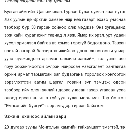
хязгаарлагдсан жил тэр төрсөн юм.
Булган аймгийн Дашинчилэн, Гурван булаг сумын зааг нутаг
Лах уулын өвөр Өрхтий хэмээн нөмөр нөөлөг газарт эхээс унаснаа
тэрбээр бүр 50 гарсан хойноо олж мэджээ. Энэ хугацаанд
эрж хайн, сураг ажиг тавиад л явж. Ямар их эрэл, урт удаан
хүсэл эрмэлзэл байгаа вэ хэмээн эрхгүй бодогдоно. Тавхан
настай ангарай балчиртаа ижийгээ даган хөх ногооны униар
уулс сүлжилдсэн аргамаг салхиар ханхийж, гол усны аяс
яруу хоржигноотой сүлрэн найрссан үзэсгэлэнт хангайгаа
орхин армаг тармагхан заг бударгана торолзох хонгортон
зэрэглээтсэн аагим шаргал говийн зүг тэмцэж одсон
тэрбээр ийм олон жилийн дараа унасан газар, угаасан усаа
олоод ирсэн нь яг л гүйгүүл хүлэг морь мэт. Тэр болтол
“Өмнөговийн бүсгүй”-гээр амьдарч ирсэн байх юм.
Ээжийн охиноос айлын зарц
20 дугаар зууны Монголын хамгийн гайхамшигт эмэгтэй, төр,