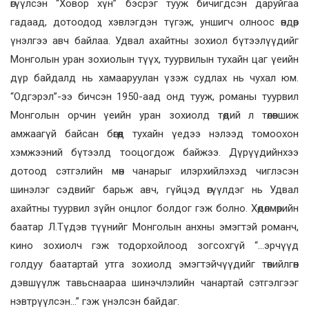
өгүүлсэн “Ховор хүн” бэсрэг тууж бичигдсэн даруйгаа
гадаад, дотоодод хэвлэгдэн түгэж, уншигч олноос өндөр
үнэлгээ авч байлаа. Удвал ахайтны зохиол бүтээлүүдийг
Монголын уран зохиолын түүх, туурвилын тухайн цаг үеийн
дүр байдалд нь хамааруулан үзэж судлах нь чухал юм.
“Одгэрэл”-ээ бичсэн 1950-аад онд тууж, романы туурвил
Монголын орчин үеийн уран зохиолд төдий л төлөвшиж
амжаагүй байсан бөгөөд тухайн үедээ нэлээд томоохон
хэмжээний бүтээлд тооцогдож байжээ. Дүрүүдийнхээ
дотоод сэтгэлийн мөн чанарыг илэрхийлэхэд чиглэсэн
шинэлэг сэдвийг барьж авч, гүйцэд өгүүлдэг нь Удвал
ахайтны туурвил зүйн онцлог болдог гэж болно. Хөдөлмөрийн
баатар Л.Түдэв түүнийг Монголын анхны эмэгтэй романч,
кино зохиолч гэж тодорхойлоод зогсохгүй “…эрчүүд
голдуу баатартай утга зохиолд эмэгтэйчүүдийг төвийлгөн
дэвшүүлж тавьснаараа шинэчлэлийн чанартай сэтгэлгээг
нэвтрүүлсэн…” гэж үнэлсэн байдаг.