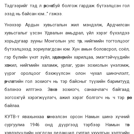
Тэдгээрийг тэд л өөрснөө буй болгож гардаж бүтээлцсэн гол
эзэд нь байсан юм…” гэжээ.
Үнэхээр Ардын хувьсгалын жил мэндэлж, Ардчилсан
хувьсгалыг үзсэн Удвалын амьдрал, үйл хэрэг бүхэлдээ
хорьдугаар зууны Монголын улс төр, нийгмийн тогтолцоог
бүтээлцэхэд зориулагдсан юм. Хүн амын боловсрол, соёл,
гэр бүлийн үнэт зүйл, хөдөлмөрийн харилцаа, эмэгтэйчүүдийн
хөгжил, нийгмийн халамж, урлаг, уран зохиолын үнэлэмж,
үүрэг оролцоог бэхжүүлсэн олон чухал шинэчлэлт,
өөрчлөлтийн гол зохиогч нь тэр байсныг түүхийн баримтууд
бэлхнээ илтгэнэ. Зөвхөн зохиогч, санаачлагч байгаад
зогсохгүй хэрэгжүүлэгч, ажил хэрэг болгогч нь ч тэр өөрөө
байлаа.
КУТВ-т явахынхаа өмнө элсэн орсон Намын шинэ хүчний
сургуулиа 1946 онд дүүргээд тэрбээр Намын төв
хэвлэлүүдийн нэгдсэн редакцид суртал ухуулгын хэлтсийн