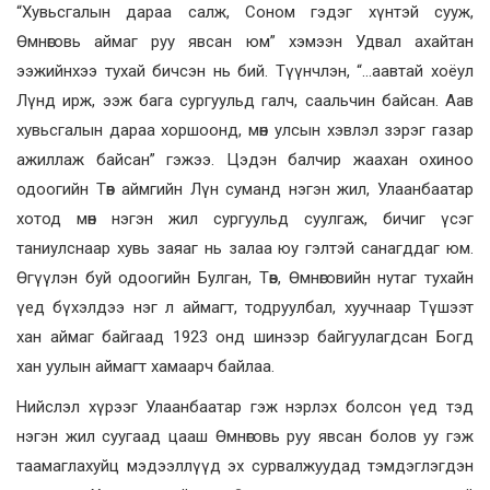
“Хувьсгалын дараа салж, Соном гэдэг хүнтэй сууж,
Өмнөговь аймаг руу явсан юм” хэмээн Удвал ахайтан
ээжийнхээ тухай бичсэн нь бий. Түүнчлэн, “…аавтай хоёул
Лүнд ирж, ээж бага сургуульд галч, саальчин байсан. Аав
хувьсгалын дараа хоршоонд, мөн улсын хэвлэл зэрэг газар
ажиллаж байсан” гэжээ. Цэдэн балчир жаахан охиноо
одоогийн Төв аймгийн Лүн суманд нэгэн жил, Улаанбаатар
хотод мөн нэгэн жил сургуульд суулгаж, бичиг үсэг
таниулснаар хувь заяаг нь залаа юу гэлтэй санагддаг юм.
Өгүүлэн буй одоогийн Булган, Төв, Өмнөговийн нутаг тухайн
үед бүхэлдээ нэг л аймагт, тодруулбал, хуучнаар Түшээт
хан аймаг байгаад 1923 онд шинээр байгуулагдсан Богд
хан уулын аймагт хамаарч байлаа.
Нийслэл хүрээг Улаанбаатар гэж нэрлэх болсон үед тэд
нэгэн жил суугаад цааш Өмнөговь руу явсан болов уу гэж
таамаглахуйц мэдээллүүд эх сурвалжуудад тэмдэглэгдэн