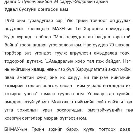
дарга О.Лувсачоймбол. М.Саруул-Эрдэнийн архив.
Удвал бүсгүйн сонгосон зам
1990 оны гуравдугаар сар. Улс төрийн товчоог огцруулах
асуудлыг хэлэлцсэн МАХН-ын Төв Хорооны наймдугаар
Бүгд хуралд тэрбээр “Монголчуудад эв нэгдэл хэрэгтэй
байна” гэсэн алдарт үгээ хэлсэн юм. Нас сүүдэр 70 шахсан
тэрбээр энэ үгэндээ туулж өнгөрүүлсэн амьдралаа товч,
тодорхой дүгнэж, “…Амьдралын хоёр тал гэж байдаг. Нэг
нь нийгмийн хөдөлмөр, нөгөө нь гэр бүл. Хариуцлагатай ажил хийж
яваа эмэгтэй хүнд энэ их хэцүү. Би ганцхан нийгмийн
хөдөлмөрийг голлон сонгож явсан. Тийм учраас нөгөө талдаа их
хохирол үзсэн” хэмээн өгүүлсэн юм. Үнэхээр тэр хувийн
амьдрал ахуйгүй мэт Монголын нийгмийн сайн сайхны төлөө,
утга зохиолын, уран зохиолчдын, эмэгтэйчүүдийн төлөө
хоёргүй сэтгэлээр махран зүтгэсэн юм.
БНМАУ-ын Төрийн эрхийг барих, хууль тогтоох дээд