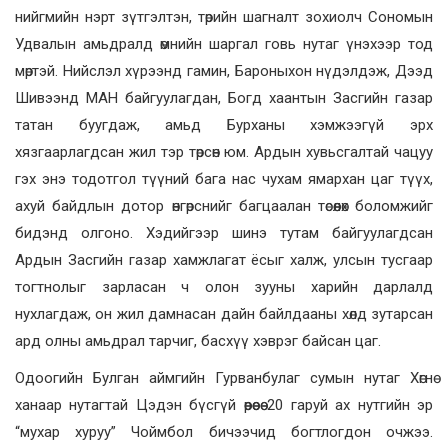
нийгмийн нэрт зүтгэлтэн, төрийн шагналт зохиолч Сономын
Удвалын амьдралд өмнийн шаргал говь нутаг үнэхээр тод
мөртэй. Нийслэл хүрээнд гамин, Бароныхон нүдэлдэж, Дээд
Шивээнд МАН байгуулагдан, Богд хаантын Засгийн газар
татан буугдаж, амьд Бурханы хэмжээгүй эрх
хязгаарлагдсан жил тэр төрсөн юм. Ардын хувьсгалтай чацуу
гэх энэ тодотгол түүний бага нас чухам ямархан цаг түүх,
ахуй байдлын дотор өнгөрснийг багцаалан төсөөлөх боломжийг
бидэнд олгоно. Хэдийгээр шинэ тутам байгуулагдсан
Ардын Засгийн газар хамжлагат ёсыг халж, улсын тусгаар
тогтнолыг зарласан ч олон зууны харийн дарлалд
нухлагдаж, он жил дамнасан дайн байлдааны хөлд зутарсан
ард олны амьдрал тарчиг, басхүү хэврэг байсан цаг.
Одоогийн Булган аймгийн Гурванбулаг сумын нутаг Хөгнө
ханаар нутагтай Цэдэн бүсгүй өөрөөсөө 20 гаруй ах нутгийн эр
“мухар хуруу” Чоймбол бичээчид богтлогдон очжээ.