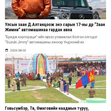
Улсын заан Д.Алтанцоож энэ сарын 17-ны өдөр “Заан
Жимни” автомашинаа гардан авна
“Бридж корпораци”-ийн зүгээс уламжлал болгон олгодог
“Suzuki Jimny” автомашины эзнээр Үндэсний их
2026-08-03
Говьсүмбэр, Төв, Өмнөговийн наадмын түрүү,