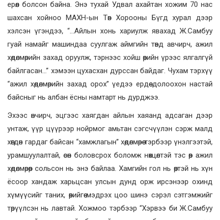
ерөөл болсон байна. Энэ тухай Удвал ахайтан хожим 70 нас
шахсан хойноо МАХН-ын Төв Хорооны Бүгд хурал дээр
хэлсэн үгэндээ, “…Айлын хонь хариулж явахад Ж.Самбуу
гуай намайг машиндаа суулгаж аймгийн төвд авчирч, ажил
хөдөлмөрийн захад оруулж, тэрнээс хойш өөрийн үрээс ялгалгүй
байлгасан…” хэмээн цухасхан дурссан байдаг. Чухам тэрхүү
“ажил хөдөлмөрийн захад орох” үедээ ердөө долоохон настай
байсныг нь албан ёсны намтарт нь дурджээ.
Эхээс өнчирч, эцгээс хаягдан айлын хаяанд адсаган дээр
унтаж, үүр цүүрээр нойрмог амьтан сэгсчүүлэн сэрж малд
хөөгдөн гардаг байсан “хамжлагын” хөдөлмөрөө тэрбээр үнэлгээтэй,
урамшуулалтай, өсөн боловсрох боломж нөхцөлтэй тэс өөр ажил
хөдөлмөрөөр сольсон нь энэ байлаа. Хамгийн гол нь өөртэй нь хүн
ёсоор хандаж харьцсан улсын дунд орж ирсэнээр охинд
хүмүүсийг таних, өөрийгөө мэдрэх цоо шинэ сэрэл сэтгэмжийг
төрүүлсэн нь лавтай. Хожмоо тэрбээр “Хэрвээ би Ж.Самбуу