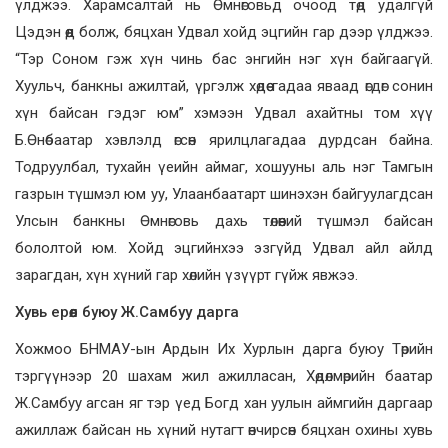
үлджээ. Харамсалтай нь Өмнөговьд очоод төд удалгүй
Цэдэн өөд болж, бяцхан Удвал хойд эцгийн гар дээр үлджээ.
“Тэр Соном гэж хүн чинь бас энгийн нэг хүн байгаагүй.
Хуульч, банкны ажилтай, үргэлж хөдөө гадаа яваад өгдөг сонин
хүн байсан гэдэг юм” хэмээн Удвал ахайтны том хүү
Б.Өнөбаатар хэвлэлд өгсөн ярилцлагадаа дурдсан байна.
Тодруулбал, тухайн үеийн аймаг, хошууны аль нэг Тамгын
газрын түшмэл юм уу, Улаанбаатарт шинэхэн байгуулагдсан
Улсын банкны Өмнөговь дахь төлөөний түшмэл байсан
бололтой юм. Хойд эцгийнхээ эзгүйд Удвал айл айлд
зарагдан, хүн хүний гар хөлийн үзүүрт гүйж явжээ.
Хувь ерөөл буюу Ж.Самбуу дарга
Хожмоо БНМАУ-ын Ардын Их Хурлын дарга буюу Төрийн
тэргүүнээр 20 шахам жил ажилласан, Хөдөлмөрийн баатар
Ж.Самбуу агсан яг тэр үед Богд хан уулын аймгийн даргаар
ажиллаж байсан нь хүний нутагт өнчирсөн бяцхан охины хувь