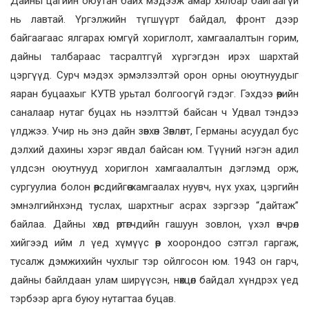
Дайны цагийн оюутан байх мэдээж амар хялбар байгаагүй
нь лавтай. Үргэлжийн түгшүүрт байдал, фронт дээр
байгаагаас ялгарах юмгүй хориглолт, хамгаалалтын горим,
дайны талбараас тасралтгүй хүргэгдэн ирэх шархтай
цэргүүд. Сурч мэдэх эрмэлзэлтэй орон орны оюутнуудыг
яаран буцаахыг КУТВ урьтал болгоогүй гэдэг. Гэхдээ өөрийн
саналаар нутаг буцах нь нээлттэй байсан ч Удвал тэндээ
үлджээ. Учир нь энэ дайн зөвхөн Зөвлөлт, Германы асуудал бус
дэлхий дахины хэрэг явдал байсан юм. Түүний нэгэн адил
үлдсэн оюутнууд хориглон хамгаалалтын дэглэмд орж,
сургуулиа болон өөрсдийгөө хамгаалах нуувч, нүх ухах, цэргийн
эмнэлгийнхэнд туслах, шархтныг асрах зэргээр “дайтаж”
байлаа. Дайны хөлд өртөгчдийн гашуун зовлон, үхэл өнчрөл
хийгээд ийм л үед хүмүүс өөр хоорондоо сэтгэл гаргаж,
тусалж дэмжихийн чухлыг тэр ойлгосон юм. 1943 он гарч,
дайны байлдаан улам ширүүсэн, нөхцөл байдал хүндрэх үед
тэрбээр арга буюу нутагтаа буцав.