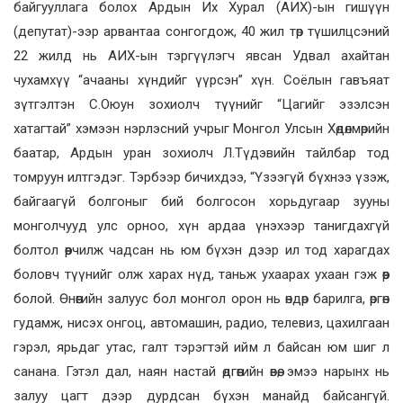
байгууллага болох Ардын Их Хурал (АИХ)-ын гишүүн
(депутат)-ээр арвантаа сонгогдож, 40 жил төр түшилцсэний
22 жилд нь АИХ-ын тэргүүлэгч явсан Удвал ахайтан
чухамхүү “ачааны хүндийг үүрсэн” хүн. Соёлын гавъяат
зүтгэлтэн С.Оюун зохиолч түүнийг “Цагийг эзэлсэн
хатагтай” хэмээн нэрлэсний учрыг Монгол Улсын Хөдөлмөрийн
баатар, Ардын уран зохиолч Л.Түдэвийн тайлбар тод
томруун илтгэдэг. Тэрбээр бичихдээ, “Үзээгүй бүхнээ үзэж,
байгаагүй болгоныг бий болгосон хорьдугаар зууны
монголчууд улс орноо, хүн ардаа үнэхээр танигдахгүй
болтол өөрчилж чадсан нь юм бүхэн дээр ил тод харагдах
боловч түүнийг олж харах нүд, таньж ухаарах ухаан гэж өөр
болой. Өнөөгийн залуус бол монгол орон нь өндөр барилга, өргөн
гудамж, нисэх онгоц, автомашин, радио, телевиз, цахилгаан
гэрэл, ярьдаг утас, галт тэрэгтэй ийм л байсан юм шиг л
санана. Гэтэл дал, наян настай өдгөөгийн өвөө, эмээ нарынх нь
залуу цагт дээр дурдсан бүхэн манайд байсангүй.