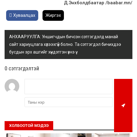
Д.Энхболдбаатар /baabar.mn/
Хуваалцах
Жиргэх
АНХААРУУЛГА: Уншигчдын бичсэн сэтгэгдэлд манай
сайт хариуцлага хүлээхгүй болно. Та сэтгэгдэл бичихдээ
бусдын эрх ашгийг хүндэтгэн үзнэ үү.
0 cэтгэгдэлтэй
ХОЛБООТОЙ МЭДЭЭ