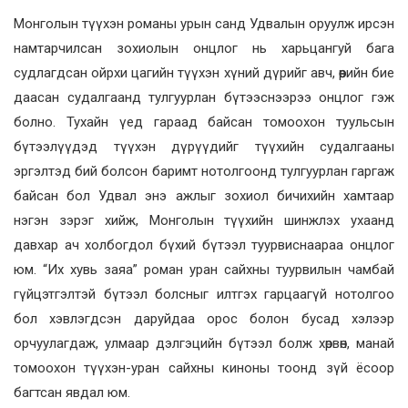
Монголын түүхэн романы урын санд Удвалын оруулж ирсэн
намтарчилсан зохиолын онцлог нь харьцангуй бага
судлагдсан ойрхи цагийн түүхэн хүний дүрийг авч, өөрийн бие
даасан судалгаанд тулгуурлан бүтээснээрээ онцлог гэж
болно. Тухайн үед гараад байсан томоохон туульсын
бүтээлүүдэд түүхэн дүрүүдийг түүхийн судалгааны
эргэлтэд бий болсон баримт нотолгоонд тулгуурлан гаргаж
байсан бол Удвал энэ ажлыг зохиол бичихийн хамтаар
нэгэн зэрэг хийж, Монголын түүхийн шинжлэх ухаанд
давхар ач холбогдол бүхий бүтээл туурвиснаараа онцлог
юм. “Их хувь заяа” роман уран сайхны туурвилын чамбай
гүйцэтгэлтэй бүтээл болсныг илтгэх гарцаагүй нотолгоо
бол хэвлэгдсэн даруйдаа орос болон бусад хэлээр
орчуулагдаж, улмаар дэлгэцийн бүтээл болж хөрвөн, манай
томоохон түүхэн-уран сайхны киноны тоонд зүй ёсоор
багтсан явдал юм.