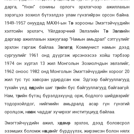
дарга, “Үнэн” сонины орлогч эрхлэгчээр ажиллахын
зэрэгцээ зохиол бүтээлдээ улам гүнзгийрэн орсон байна.
1949-1957 онуудад МАХН-ын Төв хорооны Эмэгтэйчүүдийн
хэлтсийн эрхлэгч, Үйлдвэрчний Эвлэлийн Төв Зөвлөлийн
даргаар ажиллахын хажуугаар “Намын амьдрал” сэтгүүлийг
эрхлэн гаргаж байлаа. Зөвлөлтөд Коммунист намын дээд
сургуулийг 1961 онд дүүргэж ирсэнээсээ хойш тэрбээр
1974 он хүртэл 13 жил Монголын Зохиолчдын эвлэлийг,
1962 оноос 1982 онд Монголын Эмэгтэйчүүдийн хороог 20
жил тус тус хавсран удирдсан юм. Эдгээр байгууллагууд
тухайн үед өнөөдрийн шиг төрийн бус байгууллагууд байгаагүй.
Нам, төрийн бүтэц бүрэлдэхүүнд орж, бодлого шийдвэрийг
тодорхойлдог, нийгмийн амьдралд асар гүн гүнзгий
оролцож, нөлөөлж чаддаг хүчирхэг институциуд байлаа.
Эмэгтэйчүүдийн ажил, хөдөлмөр эрхлэх, дээд боловсрол
эзэмших боломж нөхцөлийг бүрдүүлэх, жирэмсэн болон нялх