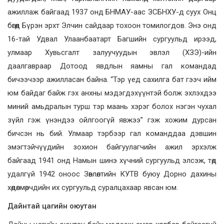
ажиллаж байгаад 1937 онд БНМАУ-аас ЗСБНХУ-д суух Онц
бөгөөд Бүрэн эрхт Элчин сайдаар тохоон томилогдов. Энэ онд
16-тай Удвал Улаанбаатарт Багшийн сургуульд ирээд,
улмаар Хувьсгалт залуучуудын эвлэл (ХЗЭ)-ийн
даалгавраар Дотоод явдлын яамны гал командад
бичээчээр ажилласан байна. “Тэр үед сахилга бат гээч ийм
юм байдаг байж гэх анхны мэдэгдэхүүнтэй болж эхлэхдээ
миний амьдралын турш тэр маань хэрэг болох нэгэн чухал
зүйл гэж үнэндээ ойлгоогүй явжээ” гэж хожим дурсан
бичсэн нь бий. Улмаар тэрбээр гал команддаа дэвшин
эмэгтэйчүүдийн зохион байгуулагчийн ажил эрхэлж
байгаад 1941 онд Намын шинэ хүчний сургуульд элсэж, төд
удалгүй 1942 оноос Зөвлөлтийн КУТВ буюу Дорно дахины
хөдөлмөрчдийн их сургуульд суралцахаар явсан юм.
Дайнтай цагийн оюутан