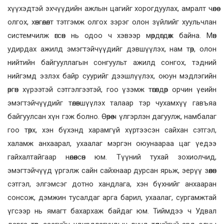
хүүхэдтэй эхчүүдийн ажлын цагийг хорогдуулах, амралт чөлөө
олгох, хөнгөлөлт тэтгэмж олгох зэрэг олон зүйлийг хуульчлан
системчилж өгсөн нь одоо ч хэвээр мөрдөгдөж байна. Мөн
удирдах ажилд эмэгтэйчүүдийг дэвшүүлэх, нам төр, олон
нийтийн байгууллагын сонгуульт ажилд сонгох, тэдний
нийгэмд эзлэх байр суурийг дээшлүүлэх, оюун мэдлэгийн
өргөн хүрээтэй сэтгэлгээтэй, гоо үзэмж төгөлдөр орчин үеийн
эмэгтэйчүүдийг төлөвшүүлэх талаар тэр чухамхүү гавъяа
байгуулсан хүн гэж болно. Өөрөө ч үлгэрлэн дагуулж, намбалаг
гоо төрх, хэн бүхэнд харамгүй хүртээсэн сайхан сэтгэл,
халамж анхаарал, ухаалаг мэргэн оюунаараа цаг үедээ
гайхалтайгаар нөлөөлсөн юм. Түүний тухай зохиолчид,
эмэгтэйчүүд үргэлж сайн сайхнаар дурсан ярьж, эерүү зөөлөн
сэтгэл, элгэмсэг дотно хандлага, хэн бүхнийг анхааран
сонсож, дэмжин тусалдаг арга барил, ухаалаг, сургамжтай
үгсээр нь ямагт бахархаж байдаг юм. Тиймдээ ч Удвал