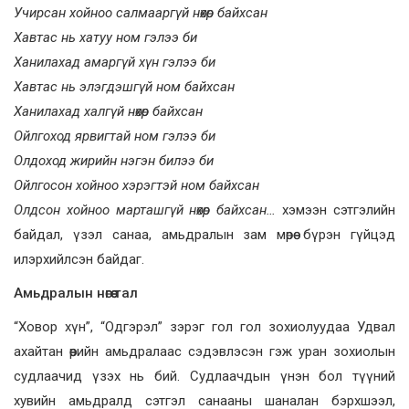
Учирсан хойноо салмааргүй нөхөр байхсан
Хавтас нь хатуу ном гэлээ би
Ханилахад амаргүй хүн гэлээ би
Хавтас нь элэгдэшгүй ном байхсан
Ханилахад халгүй нөхөр байхсан
Ойлгоход ярвигтай ном гэлээ би
Олдоход жирийн нэгэн билээ би
Ойлгосон хойноо хэрэгтэй ном байхсан
Олдсон хойноо марташгүй нөхөр байхсан…
хэмээн сэтгэлийн
байдал, үзэл санаа, амьдралын зам мөрөө бүрэн гүйцэд
илэрхийлсэн байдаг.
Амьдралын нөгөө тал
“Ховор хүн”, “Одгэрэл” зэрэг гол гол зохиолуудаа Удвал
ахайтан өөрийн амьдралаас сэдэвлэсэн гэж уран зохиолын
судлаачид үзэх нь бий. Судлаачдын үнэн бол түүний
хувийн амьдралд сэтгэл санааны шаналан бэрхшээл,