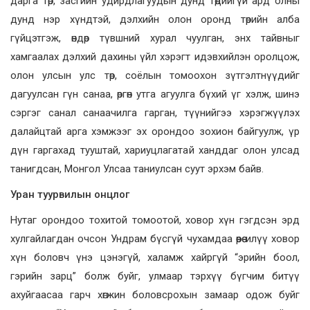
дарга төр, засгийн удирдлагуудын дунд төдийгүй ард олны
дунд нэр хүндтэй, дэлхийн олон оронд төрийн алба
гүйцэтгэж, өндөр түвшний хурал чуулган, энх тайвныг
хамгаалах дэлхий дахины үйл хэрэгт идэвхийлэн оролцож,
олон улсын улс төр, соёлын томоохон зүтгэлтнүүдийг
дагуулсан гүн санаа, өргөн утга агуулга бүхий үг хэлж, шинэ
сэргэг санал санаачилга гарган, түүнийгээ хэрэгжүүлэх
далайцтай арга хэмжээг эх орондоо зохион байгуулж, үр
дүн гаргахад тууштай, хариуцлагатай ханддаг олон улсад
танигдсан, Монгол Улсаа таниулсан суут эрхэм байв.
Уран туурвилын онцлог
Нутаг орондоо тохитой томоотой, ховор хүн гэгдсэн эрд
хулгайлагдан очсон Ундрам бүсгүй чухамдаа өөрөө илүү ховор
хүн боловч үнэ цэнэгүй, халамж хайргүй “эрийн боол,
гэрийн зарц” болж буйг, улмаар тэрхүү бүгчим битүү
ахуйгаасаа гарч хөгжин боловсрохын замаар одож буйг