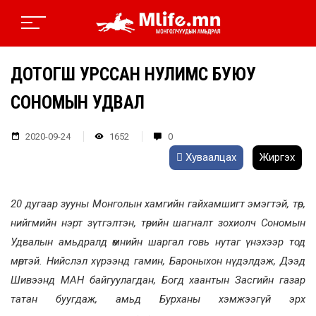
ДОТОГШ УРССАН НУЛИМС БУЮУ
СОНОМЫН УДВАЛ
2020-09-24
1652
0
Хуваалцах
Жиргэх
20 дугаар зууны Монголын хамгийн гайхамшигт эмэгтэй, төр,
нийгмийн нэрт зүтгэлтэн, төрийн шагналт зохиолч Сономын
Удвалын амьдралд өмнийн шаргал говь нутаг үнэхээр тод
мөртэй. Нийслэл хүрээнд гамин, Бароныхон нүдэлдэж, Дээд
Шивээнд МАН байгуулагдан, Богд хаантын Засгийн газар
татан буугдаж, амьд Бурханы хэмжээгүй эрх