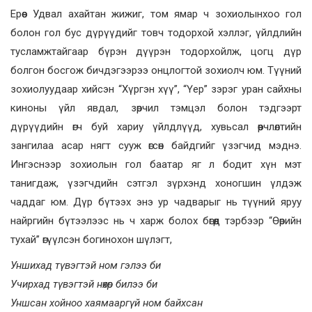
Ерөөс Удвал ахайтан жижиг, том ямар ч зохиолынхоо гол
болон гол бус дүрүүдийг товч тодорхой хэллэг, үйлдлийн
тусламжтайгаар бүрэн дүүрэн тодорхойлж, цогц дүр
болгон босгож бичдэгээрээ онцлогтой зохиолч юм. Түүний
зохиолуудаар хийсэн “Хүргэн хүү”, “Үер” зэрэг уран сайхны
киноны үйл явдал, зөрчил тэмцэл болон тэдгээрт
дүрүүдийн өгч буй хариу үйлдлүүд, хувьсал өөрчлөлтийн
зангилаа асар нягт сууж өгсөн байдгийг үзэгчид мэднэ.
Ингэснээр зохиолын гол баатар яг л бодит хүн мэт
танигдаж, үзэгчдийн сэтгэл зүрхэнд хоногшин үлдэж
чаддаг юм. Дүр бүтээх энэ ур чадварыг нь түүний яруу
найргийн бүтээлээс нь ч харж болох бөгөөд тэрбээр “Өөрийн
тухай” өгүүлсэн богинохон шүлэгт,
Уншихад түвэгтэй ном гэлээ би
Учирхад түвэгтэй нөхөр билээ би
Уншсан хойноо хаямааргүй ном байхсан