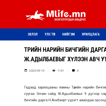
ЭХЛЭЛ
УЛС ТӨР
НИЙГЭМ
ЯРИЛЦЛАГА
ТӨРИЙН НАРИЙН БИЧГИЙН ДАРГ
Ж.АДЫЛБАЕВЫГ ХҮЛЭЭН АВЧ У
2020-09-19
1141
0
Гадаад харилцааны яамны Төрийн нарийн бичги
суугаа Элчин сайд Ж.Адылбаевыг 9 дүгээр сар
бичгийн дарга Н.Анхбаярт үүрэгт ажилдаа орсон