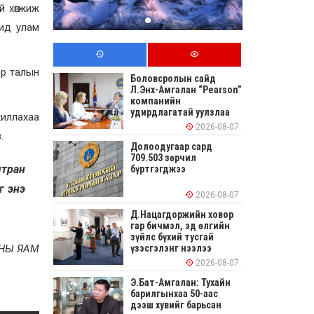
й хөгжиж
шид улам
ёр талын
Боловсролын сайд
Л.Энх-Амгалан “Pearson”
компанийн
удирдлагатай уулзлаа
жиллахаа
2026-08-07
.
Долоодугаар сард
709.503 зөрчил
мтран
бүртгэгджээ
г энэ
2026-08-07
Д.Нацагдоржийн ховор
гар бичмэл, эд өлгийн
зүйлс бүхий тусгай
НЫ ЯАМ
үзэсгэлэнг нээлээ
2026-08-07
Э.Бат-Амгалан: Тухайн
барилгынхаа 50-аас
дээш хувийг барьсан