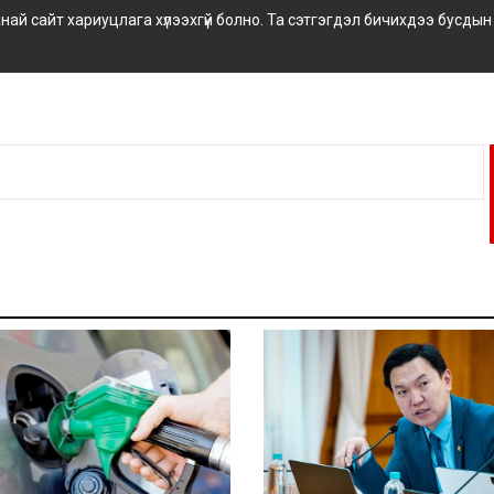
 сайт хариуцлага хүлээхгүй болно. Та сэтгэгдэл бичихдээ бусдын