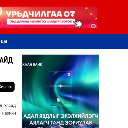
ӨТ ЦАГ
САЙД
иргэх
л Улсад
 нарийн