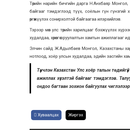
Төрийн нарийн бичгийн дарга Н.Анхбаяр Монгол,
байгааг тэмдэглээд түүх, соёлын гүн гүнзгий
өргөжүүлэх сонирхолтой байгаагаа илэрхийлэв.
Тэрээр мөн улс төрийн харилцааг бэхжүүлэх хүр
худалдаа, хөрөнгө оруулалтын хамтын ажиллагааг 
Элчин сайд Ж.Адылбаев Монгол, Казахстаны ха
нотлоод, хоёр улсын худалдаа, эдийн засгийн ха
Түүнчлэн Казахстан Улс хоёр талын төдийгү
ажиллах хүсэлтэй байгааг тэмдэглэв. Та
ондоо багтаан зохион байгуулах чиглэлээр
Хуваалцах
Жиргэх