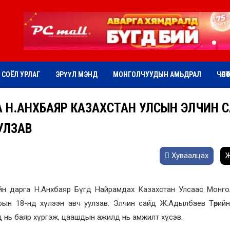
СОЁЛ УРЛАГ
ЭРҮҮЛ МЭНД
МОНГОЛЧУУДЫН АМЬДРАЛ
ЧӨЛӨ
А Н.АНХБАЯР КАЗАХСТАН УЛСЫН ЭЛЧИН 
УЛЗАВ
Хуваалцах
Ж
йн дарга Н.Анхбаяр Бүгд Найрамдах Казахстан Улсаас Монго
ын 18-нд хүлээн авч уулзав. Элчин сайд Ж.Адылбаев Төрийн
д нь баяр хүргэж, цаашдын ажилд нь амжилт хүсэв.