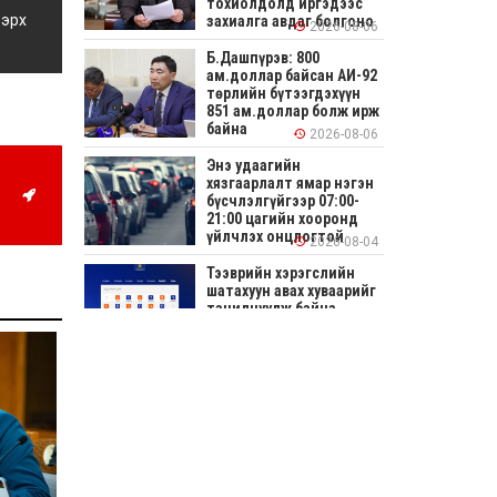
тохиолдолд иргэдээс
 эрх
захиалга авдаг болгоно
2026-08-06
Б.Дашпүрэв: 800
ам.доллар байсан АИ-92
төрлийн бүтээгдэхүүн
851 ам.доллар болж ирж
байна
2026-08-06
Энэ удаагийн
хязгаарлалт ямар нэгэн
бүсчлэлгүйгээр 07:00-
21:00 цагийн хооронд
үйлчлэх онцлогтой
2026-08-04
Тээврийн хэрэгслийн
шатахуун авах хуваарийг
танилцуулж байна
2026-08-04
СОНИРХОЛТОЙ: Ихэр
шар, цусан толботой
өндөг аюултай юу?
2026-08-04
Улсын заан