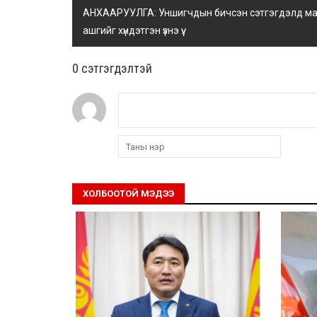
АНХААРУУЛГА: Уншигчдын бичсэн сэтгэгдэлд манай
ашгийг хүндэтгэн үзнэ үү.
0 cэтгэгдэлтэй
ХОЛБООТОЙ МЭДЭЭ