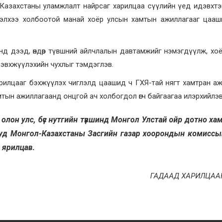
 Казахстаны уламжлалт найрсаг харилцаа сүүлийн үед идэвхтэ
 хэлхээ холбоотой манай хоёр улсын хамтын ажиллагааг цаа
ээнд дээд, өндөр түвшний айлчлалын давтамжийг нэмэгдүүлж, хо
идэвхжүүлэхийн чухлыг тэмдэглэв.
рилцааг бэхжүүлэх чиглэлд цаашид ч ГХЯ-тай нягт хамтран а
мтын ажиллагаанд онцгой ач холбогдол өгч байгаагаа илэрхийлэв
й олон улс, бүс нутгийн түвшинд Монгол Улстай ойр дотно ха
лууд Монгол-Казахстаны Засгийн газар хоорондын комиссы
 ярилцав.
ГАДААД ХАРИЛЦАА