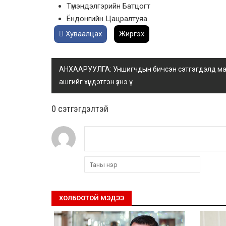
Түмэндэлгэрийн Батцогт
Ёндонгийн Цацралтуяа
Хуваалцах
Жиргэх
АНХААРУУЛГА: Уншигчдын бичсэн сэтгэгдэлд манай
ашгийг хүндэтгэн үзнэ үү.
0 cэтгэгдэлтэй
ХОЛБООТОЙ МЭДЭЭ