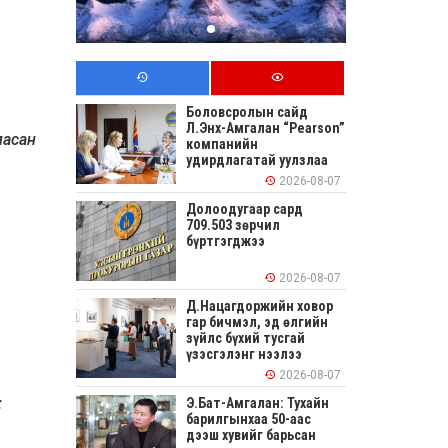
Боловсролын сайд
Л.Энх-Амгалан “Pearson”
асан
компанийн
удирдлагатай уулзлаа
2026-08-07
Долоодугаар сард
709.503 зөрчил
бүртгэгджээ
2026-08-07
Д.Нацагдоржийн ховор
гар бичмэл, эд өлгийн
зүйлс бүхий тусгай
үзэсгэлэнг нээлээ
2026-08-07
:
Э.Бат-Амгалан: Тухайн
барилгынхаа 50-аас
дээш хувийг барьсан