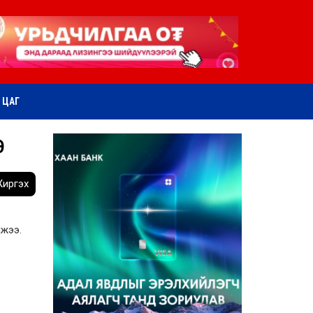
ӨТ ЦАГ
Э
иргэх
лжээ.