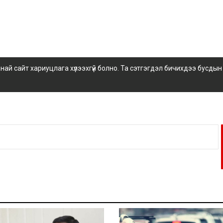
 сайт хариуцлага хүлээхгүй болно. Та сэтгэгдэл бичихдээ бусдын