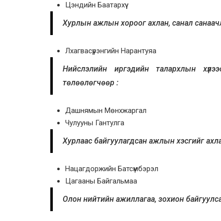
Цэндийн Баатархүү
Хурлын ажлын хороог ахлан, санал санаачл
Лхагвасүрэнгийн Нарантуяа
Нийслэлийн иргэдийн талархлын хүлээ
төлөөлөгчөөр :
Дашнямын Мөнхжаргал
Чулууны Гантулга
Хурлаас байгуулагдсан ажлын хэсгийг ахла
Нацагдоржийн Батсүмбэрэл
Цагааны Байгальмаа
Олон нийтийн ажиллагаа, зохион байгуулс