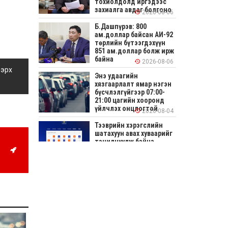
тохиолдолд иргэдээс
захиалга авдаг болгоно
2026-08-06
Б.Дашпүрэв: 800
ам.доллар байсан АИ-92
төрлийн бүтээгдэхүүн
851 ам.доллар болж ирж
байна
2026-08-06
 эрх
Энэ удаагийн
хязгаарлалт ямар нэгэн
бүсчлэлгүйгээр 07:00-
21:00 цагийн хооронд
үйлчлэх онцлогтой
2026-08-04
Тээврийн хэрэгслийн
шатахуун авах хуваарийг
танилцуулж байна
2026-08-04
СОНИРХОЛТОЙ: Ихэр
шар, цусан толботой
өндөг аюултай юу?
2026-08-04
Улсын заан