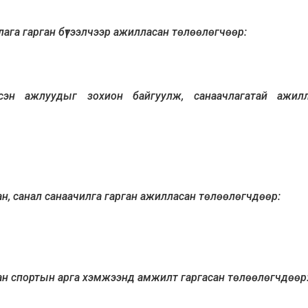
ага гарган бүтээлчээр ажилласан төлөөлөгчөөр:
сэн ажлуудыг зохион байгуулж, санаачлагатай ажилл
н, санал санаачилга гарган ажилласан төлөөлөгчдөөр:
ан спортын арга хэмжээнд амжилт гаргасан төлөөлөгчдөөр