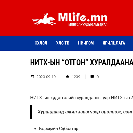
ЭХЛЭЛ
УЛС ТӨР
НИЙГЭМ
ЯРИЛЦЛАГА
НИТХ-ЫН “ОТГОН” ХУРАЛДААНАА
2020-09-19
1239
0
НИТХ-ын хүндэтгэлийн хуралдааны үеэр НИТХ-ын 
Хуралдаанд ажил хэрэгчээр оролцож, сонг
Борхүүгийн Сүхбаатар