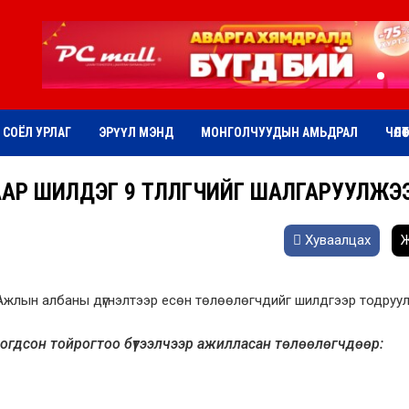
СОЁЛ УРЛАГ
ЭРҮҮЛ МЭНД
МОНГОЛЧУУДЫН АМЬДРАЛ
ЧӨЛӨ
Р ШИЛДЭГ 9 ТӨЛӨӨЛӨГЧИЙГ ШАЛГАРУУЛЖЭ
Хуваалцах
Ж
Ажлын албаны дүгнэлтээр есөн төлөөлөгчдийг шилдгээр тодруу
огдсон тойрогтоо бүтээлчээр ажилласан төлөөлөгчдөөр: