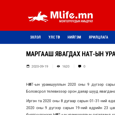
ЭХЛЭЛ
УЛС ТӨР
НИЙГЭМ
ЯРИЛЦЛАГА
МАРГААШ ЯВАГДАХ НӨАТ-ЫН УРА
2020-09-19
1620
0
НӨАТ-ын урамшууллын 2020 оны 9 дүгээр сары
Боловсрол телевизээр орон даяар шууд явагдан
Иргэн та 2020 оны 8 дугаар сарын 01-31-ний өд
2020 оны 9 дүгээр сарын 19-ний өдрийн 23 ца
бүртгүүлснээр НӨАТ-ын урамшууллын сугалаанд 