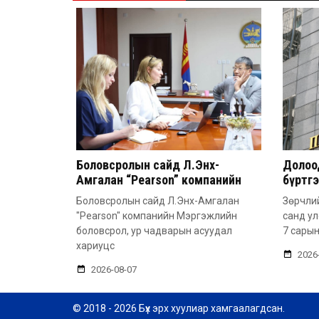
Боловсролын сайд Л.Энх-
Долоод
Амгалан “Pearson” компанийн
бүртг
удирдлагатай уулзлаа
Боловсролын сайд Л.Энх-Амгалан
Зөрчлий
"Pearson" компанийн Мэргэжлийн
санд у
боловсрол, ур чадварын асуудал
7 сарын
хариуцс
2026
2026-08-07
© 2018 - 2026 Бүх эрх хуулиар хамгаалагдсан.