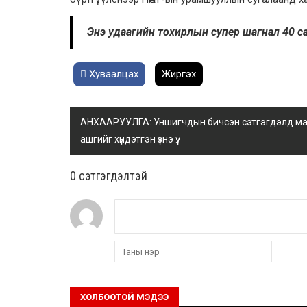
Энэ удаагийн тохирлын супер шагнал 40 сая
Хуваалцах
Жиргэх
АНХААРУУЛГА: Уншигчдын бичсэн сэтгэгдэлд манай
ашгийг хүндэтгэн үзнэ үү.
0 cэтгэгдэлтэй
ХОЛБООТОЙ МЭДЭЭ