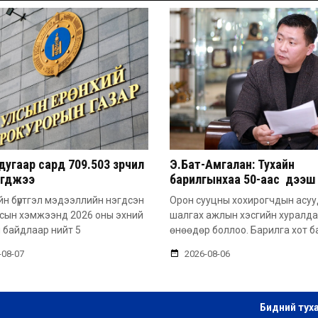
угаар сард 709.503 зөрчил
Э.Бат-Амгалан: Тухайн
эгджээ
барилгынхаа 50-аас дээш 
барьсан тохиолдолд иргэ
н бүртгэл мэдээллийн нэгдсэн
Орон сууцны хохирогчдын асу
захиалга авдаг болгоно
лсын хэмжээнд 2026 оны эхний
шалгах ажлын хэсгийн хуралд
 байдлаар нийт 5
өнөөдөр боллоо. Барилга хот б
-08-07
2026-08-06
Бидний тух