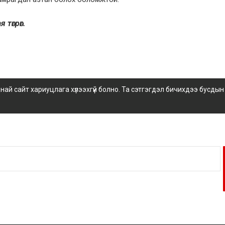
 төгрөг.
 сайт хариуцлага хүлээхгүй болно. Та сэтгэгдэл бичихдээ бусдын