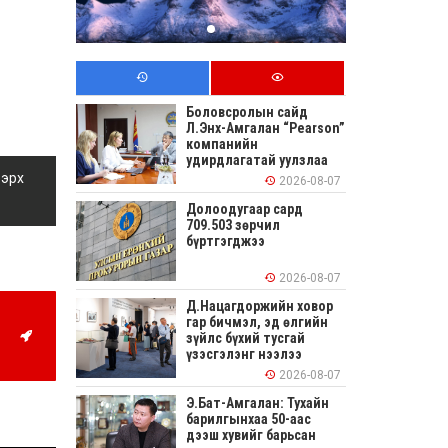
Боловсролын сайд
Л.Энх-Амгалан “Pearson”
компанийн
удирдлагатай уулзлаа
 эрх
2026-08-07
Долоодугаар сард
709.503 зөрчил
бүртгэгджээ
2026-08-07
Д.Нацагдоржийн ховор
гар бичмэл, эд өлгийн
зүйлс бүхий тусгай
үзэсгэлэнг нээлээ
2026-08-07
Э.Бат-Амгалан: Тухайн
барилгынхаа 50-аас
дээш хувийг барьсан