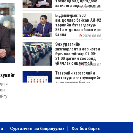
тохиолдолд иргэдээс
захиалга авдаг болгоно
2026-08-06
Б.Дашпүрэв: 800
ам.доллар байсан АИ-92
төрлийн бүтээгдэхүүн
851 ам.доллар болж ирж
байна
2026-08-06
Энэ удаагийн
хязгаарлалт ямар нэгэн
бүсчлэлгүйгээр 07:00-
21:00 цагийн хооронд
үйлчлэх онцлогтой
2026-08-04
Тээврийн хэрэгслийн
хувийг
шатахуун авах хуваарийг
дээс
танилцуулж байна
удлыг
аан
2026-08-04
айгу
СОНИРХОЛТОЙ: Ихэр
шар, цусан толботой
өндөг аюултай юу?
2026-08-04
ай
Сурталчилгаа байршуулах
Холбоо барих
Улсын заан