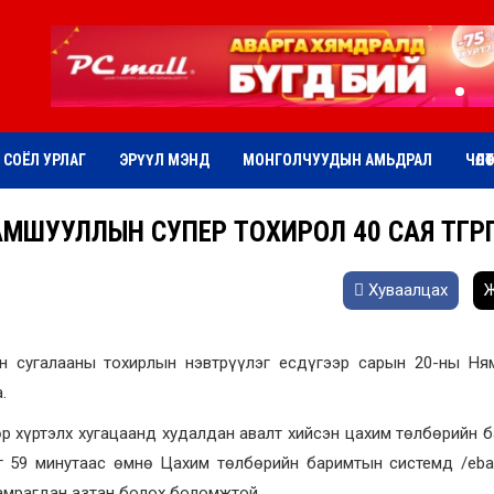
СОЁЛ УРЛАГ
ЭРҮҮЛ МЭНД
МОНГОЛЧУУДЫН АМЬДРАЛ
ЧӨЛӨ
МШУУЛЛЫН СУПЕР ТОХИРОЛ 40 САЯ ТӨГРӨ
Хуваалцах
Ж
н сугалааны тохирлын нэвтрүүлэг есдүгээр сарын 20-ны Ням
а.
өр хүртэлх хугацаанд худалдан авалт хийсэн цахим төлбөрийн 
г 59 минутаас өмнө Цахим төлбөрийн баримтын системд /eba
хамрагдан азтан болох боломжтой.