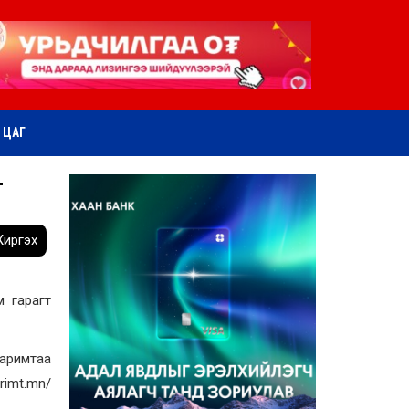
ӨТ ЦАГ
Г
иргэх
 гарагт
баримтаа
rimt.mn/