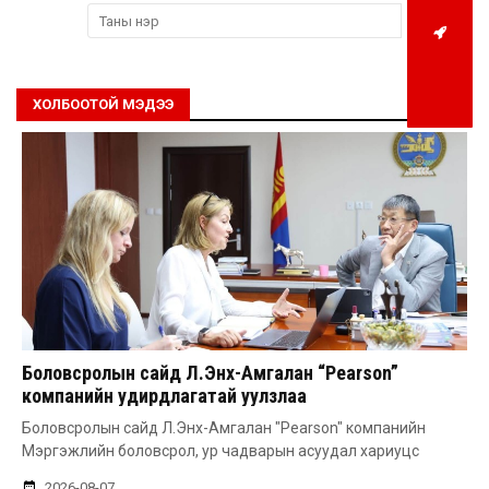
ХОЛБООТОЙ МЭДЭЭ
Боловсролын сайд Л.Энх-Амгалан “Pearson”
компанийн удирдлагатай уулзлаа
Боловсролын сайд Л.Энх-Амгалан "Pearson" компанийн
Мэргэжлийн боловсрол, ур чадварын асуудал хариуцс
2026-08-07