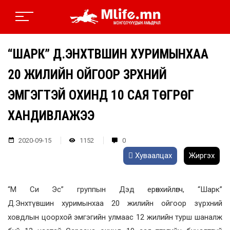
“ШАРК” Д.ЭНХТҮВШИН ХУРИМЫНХАА
20 ЖИЛИЙН ОЙГООР ЗҮРХНИЙ
ЭМГЭГТЭЙ ОХИНД 10 САЯ ТӨГРӨГ
ХАНДИВЛАЖЭЭ
2020-09-15
1152
0
Хуваалцах
Жиргэх
“М Си Эс” группын Дэд ерөнхийлөгч, “Шарк”
Д.Энхтүвшин хуримынхаа 20 жилийн ойгоор зүрхний
ховдлын цоорхой эмгэгийн улмаас 12 жилийн турш шаналж