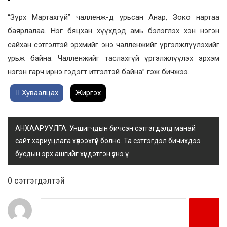
“Зүрх Мартахгүй” чалленж-д урьсан Анар, Зоко нартаа
баярлалаа. Нэг бяцхан хүүхдэд амь бэлэглэх хэн нэгэн
сайхан сэтгэлтэй эрхмийг энэ чалленжийг үргэлжлүүлэхийг
урьж байна. Чалленжийг таслахгүй үргэлжлүүлэх эрхэм
нэгэн гарч ирнэ гэдэгт итгэлтэй байна” гэж бичжээ.
Хуваалцах
Жиргэх
АНХААРУУЛГА: Уншигчдын бичсэн сэтгэгдэлд манай
сайт хариуцлага хүлээхгүй болно. Та сэтгэгдэл бичихдээ
бусдын эрх ашгийг хүндэтгэн үзнэ үү.
0 cэтгэгдэлтэй