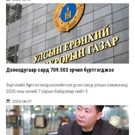
Долоодугаар сард 709.503 зөрчил бүртгэгджээ
Зөрчлийн бүртгэл мэдээллийн нэгдсэн санд улсын хэмжээнд
2026 оны эхний 7 сарын байдлаар нийт 5
2026-08-07