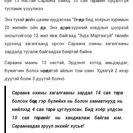
буй 13 настай Сараана охинд 10 сая төгрөгийн буцалтгүй
тусламж үзүүлжээ.
Энэ тухай өөрийн цахим хуудаснаа “Өнөөдөр бид хоёрын хуримын
20 жилийн ойн өдөр. Энэ өдрөөрөө зүрхний ховдлын цоорхой
оноштойгоор 12 жил явж байгаад “Зүрх Мартахгүй” төслийн
хүрээнд хагалгаанд орсон Сараана охины хагалгааны
зардалд тусалж байгаадаа баяртай байна.
Сараана маань 13 настай, Эрдэнэт хотод амьдардаг,
бүжигчин болох мөрөөдөлтэй айлын том охин. Удахгүй 2 ихэр
дүүтэй болж 3 дүүтэй болно.
Сараана охины хагалгааны зардал 14 сая төгрөг
болсон бөгөөд гэр бүлийнх нь болон хамаатнууд нь
нийлээд 4 сая төгрөг цуглуулсан. Бид хоёр үлдсэн
10 сая төгрөгийг нь хандивлаж байгаа юм.
Сараанаадаа эрүүл энхийг хүсье!