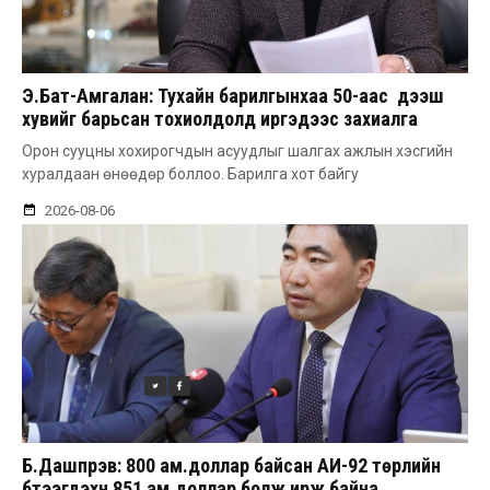
Э.Бат-Амгалан: Тухайн барилгынхаа 50-аас дээш
хувийг барьсан тохиолдолд иргэдээс захиалга
авдаг болгоно
Орон сууцны хохирогчдын асуудлыг шалгах ажлын хэсгийн
хуралдаан өнөөдөр боллоо. Барилга хот байгу
2026-08-06
Б.Дашпүрэв: 800 ам.доллар байсан АИ-92 төрлийн
бүтээгдэхүүн 851 ам.доллар болж ирж байна