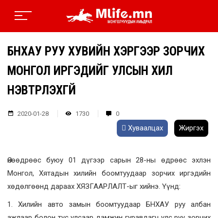
БНХАУ РУУ ХУВИЙН ХЭРГЭЭР ЗОРЧИХ
МОНГОЛ ИРГЭДИЙГ УЛСЫН ХИЛ
НЭВТРҮҮЛЭХГҮЙ
2020-01-28
1730
0
Хуваалцах
Жиргэх
Өнөөдрөөс буюу 01 дүгээр сарын 28-ны өдрөөс эхлэн
Монгол, Хятадын хилийн боомтуудаар зорчих иргэдийн
хөдөлгөөнд дараах ХЯЗГААРЛАЛТ-ыг хийнэ. Үүнд:
1. Хилийн авто замын боомтуудаар БНХАУ руу албан
ажлаар болон тус улсаар дамжин гуравдагч улс руу зорчих