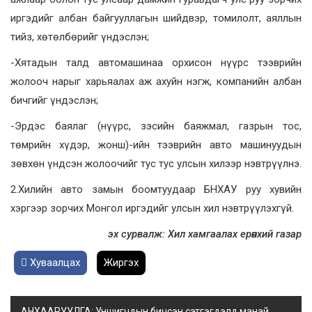
иргэдийг албан байгууллагын шийдвэр, томилолт, аяллын
тийз, хөтөлбөрийг үндэслэн;
-Хятадын талд автомашинаа орхисон нүүрс тээврийн
жолооч нарыг харьяалах аж ахуйн нэгж, компанийн албан
бичгийг үндэслэн;
-Эрдэс баялаг (нүүрс, зэсийн баяжмал, газрын тос,
төмрийн хүдэр, жонш)-ийн тээврийн авто машинуудын
зөвхөн үндсэн жолоочийг тус тус улсын хилээр нэвтрүүлнэ.
2.Хилийн авто замын боомтуудаар БНХАУ руу хувийн
хэргээр зорчих Монгол иргэдийг улсын хил нэвтрүүлэхгүй.
эх сурвалж: Хил хамгаалах ерөнхий газар
Хуваалцах
Жиргэх
АНХААРУУЛГА: Уншигчдын бичсэн сэтгэгдэлд манай