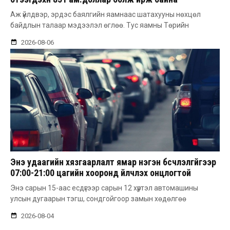
Аж үйлдвэр, эрдэс баялгийн яамнаас шатахууны нөхцөл
байдлын талаар мэдээлэл өглөө. Тус яамны Төрийн
2026-08-06
Энэ удаагийн хязгаарлалт ямар нэгэн бүсчлэлгүйгээр
07:00-21:00 цагийн хооронд үйлчлэх онцлогтой
Энэ сарын 15-аас есдүгээр сарын 12 хүртэл автомашины
улсын дугаарын тэгш, сондгойгоор замын хөдөлгөө
2026-08-04