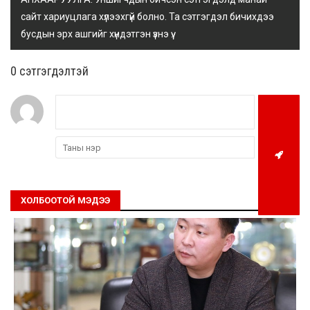
сайт хариуцлага хүлээхгүй болно. Та сэтгэгдэл бичихдээ
бусдын эрх ашгийг хүндэтгэн үзнэ үү.
0 cэтгэгдэлтэй
ХОЛБООТОЙ МЭДЭЭ