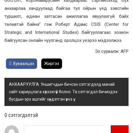
босголт, коронавирусийн халдвараас сэргийлэхэд бүх
анхаарлаа хандуулаад байгаа тул ойрын үед зэвсгийн
туршилт, өдөөн хатгасан ажиллагаа явуулахгүй байх
төлөвтэй байна” гэж Роберт Адамс CSIS (Center for
Strategic and International Studies) байгууллагаас зохион
байгуулсан онлайн чуулганд оролцох үеэрээ мэдээлжээ.
Эх сурвалж: AFP
Хуваалцах
Жиргэх
АНХААРУУЛГА: Уншигчдын бичсэн сэтгэгдэлд манай
сайт хариуцлага хүлээхгүй болно. Та сэтгэгдэл бичихдээ
бусдын эрх ашгийг хүндэтгэн үзнэ үү.
0 cэтгэгдэлтэй