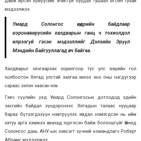
давж ирсэн хүмүүсийг өчиггүй буудах тушаал өгсөн тухай
мэдээлжээ.
Умард Солонгос өнөөдрийн байдлаар
коронавирусийн халдварын ганц ч тохиолдол
илрээгүй гэсэн мэдээллийг Дэлхийн Эрүүл
Мэндийн Байгууллагад өгч байгаа.
Халдварыг хязгаарлах зорилгоор тус улс өөрийн гол
холбоотон Хятад улстай залгаа хилээ энэ оны нэгдүгээр
сараас эхлэн хаасан юм.
Гэвч сүүлийн үед Умард Солонгосын дотоодод эдийн
засгийн байдал хүндэрснээс Хятадын талаас нууцаар
бараа бүтээгдэхүүн нэвтрүүлэх явдал нэмэгдсэн нь ийм
хатуу арга хэмжээ авахад хүргэсэн байж болзошгүйг Өмнөд
Солонгос дахь АНУ-ын зэвсэгт хүчний командлагч Роберт
Абрамс мэдээлжээ.