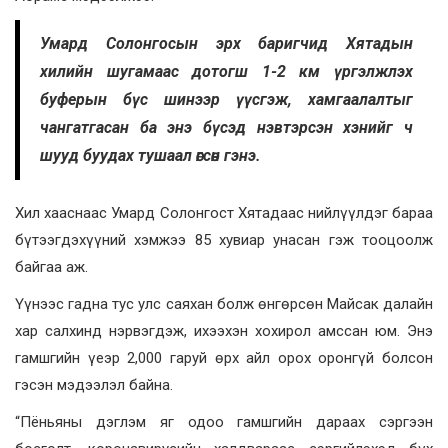
Умард Солонгосын эрх баригчид Хятадын
хилийн шугамаас дотогш 1-2 км үргэлжлэх
буферын бүс шинээр үүсгэж, хамгаалалтыг
чангатгасан ба энэ бүсэд нэвтэрсэн хэнийг ч
шууд буудах тушаал өгсөн гэнэ.
Хил хааснаас Умард Солонгост Хятадаас нийлүүлдэг бараа
бүтээгдэхүүний хэмжээ 85 хувиар унасан гэж тооцоолж
байгаа аж.
Үүнээс гадна тус улс саяхан болж өнгөрсөн Майсак далайн
хар салхинд нэрвэгдэж, ихээхэн хохирол амссан юм. Энэ
гамшгийн үеэр 2,000 гаруй өрх айл орох оронгүй болсон
гэсэн мэдээлэл байна.
“Пёньяны дэглэм яг одоо гамшгийн дараах сэргээн