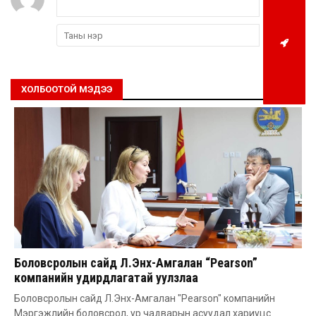
ХОЛБООТОЙ МЭДЭЭ
Боловсролын сайд Л.Энх-Амгалан “Pearson”
компанийн удирдлагатай уулзлаа
Боловсролын сайд Л.Энх-Амгалан "Pearson" компанийн
Мэргэжлийн боловсрол, ур чадварын асуудал хариуцс