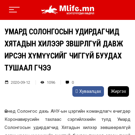
УМАРД СОЛОНГОСЫН УДИРДАГЧИД
ХЯТАДЫН ХИЛЭЭР ЗӨВШӨӨРӨЛГҮЙ ДАВЖ
ИРСЭН ХҮМҮҮСИЙГ ӨЧИГГҮЙ БУУДАХ
ТУШААЛ ӨГЧЭЭ
2020-09-12
1096
0
Хуваалцах
Жиргэх
Өмнөд Солонгос дахь АНУ-ын цэргийн командлагч өчигдөр
Коронавирусийн тахлаас сэргийлэхийн тулд Умард
Солонгосын удирдагчид Хятадын хилээр зөвшөөрөлгүй