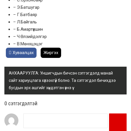
– С.Орхонбаяр
– Э.Батшугар
– Г.Батбаяр
– Л.Байгаль
– Б.Амартүвшин
– Ч.Өлзийдэлгэр
– В.Мөнхцэцэг
Хуваалцах
Жиргэх
АНХААРУУЛГА: Уншигчдын бичсэн сэтгэгдэлд манай
сайт хариуцлага хүлээхгүй болно. Та сэтгэгдэл бичихдээ
бусдын эрх ашгийг хүндэтгэн үзнэ үү.
0 cэтгэгдэлтэй