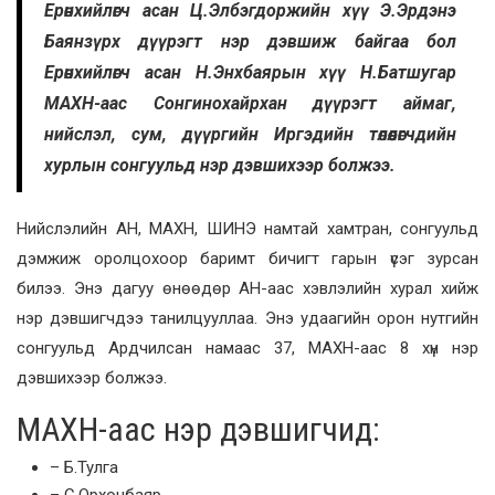
Ерөнхийлөгч асан Ц.Элбэгдоржийн хүү Э.Эрдэнэ
Баянзүрх дүүрэгт нэр дэвшиж байгаа бол
Ерөнхийлөгч асан Н.Энхбаярын хүү Н.Батшугар
МАХН-аас Сонгинохайрхан дүүрэгт аймаг,
нийслэл, сум, дүүргийн Иргэдийн төлөөлөгчдийн
хурлын сонгуульд нэр дэвшихээр болжээ.
Нийслэлийн АН, МАХН, ШИНЭ намтай хамтран, сонгуульд
дэмжиж оролцохоор баримт бичигт гарын үсэг зурсан
билээ. Энэ дагуу өнөөдөр АН-аас хэвлэлийн хурал хийж
нэр дэвшигчдээ танилцууллаа. Энэ удаагийн орон нутгийн
сонгуульд Ардчилсан намаас 37, МАХН-аас 8 хүн нэр
дэвшихээр болжээ.
МАХН-аас нэр дэвшигчид:
– Б.Тулга