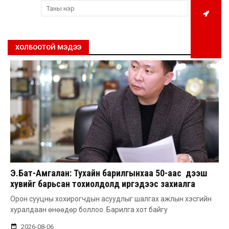
ХОЛБООТОЙ МЭДЭЭ
Э.Бат-Амгалан: Тухайн барилгынхаа 50-аас дээш
хувийг барьсан тохиолдолд иргэдээс захиалга
авдаг болгоно
Орон сууцны хохирогчдын асуудлыг шалгах ажлын хэсгийн
хуралдаан өнөөдөр боллоо. Барилга хот байгу
2026-08-06