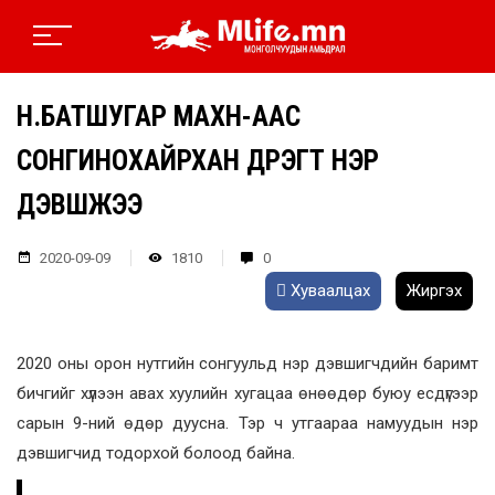
Н.БАТШУГАР МАХН-ААС
СОНГИНОХАЙРХАН ДҮҮРЭГТ НЭР
ДЭВШЖЭЭ
2020-09-09
1810
0
Хуваалцах
Жиргэх
2020 оны орон нутгийн сонгуульд нэр дэвшигчдийн баримт
бичгийг хүлээн авах хуулийн хугацаа өнөөдөр буюу есдүгээр
сарын 9-ний өдөр дуусна. Тэр ч утгаараа намуудын нэр
дэвшигчид тодорхой болоод байна.