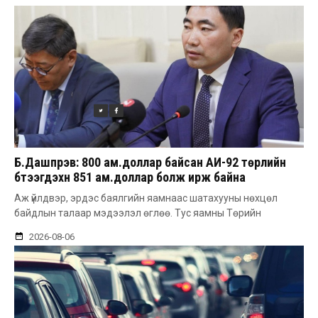
Б.Дашпүрэв: 800 ам.доллар байсан АИ-92 төрлийн
бүтээгдэхүүн 851 ам.доллар болж ирж байна
Аж үйлдвэр, эрдэс баялгийн яамнаас шатахууны нөхцөл
байдлын талаар мэдээлэл өглөө. Тус яамны Төрийн
2026-08-06