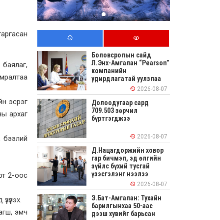
гаргасан
Боловсролын сайд
Л.Энх-Амгалан “Pearson”
 баялаг,
компанийн
амралтаа
удирдлагатай уулзлаа
2026-08-07
йн эсрэг
Долоодугаар сард
709.503 зөрчил
ны архаг
бүртгэгджээ
2026-08-07
, бээлий
Д.Нацагдоржийн ховор
гар бичмэл, эд өлгийн
зүйлс бүхий тусгай
үзэсгэлэнг нээлээ
рт 2-оос
2026-08-07
Э.Бат-Амгалан: Тухайн
үүлэх.
барилгынхаа 50-аас
агш, эмч
дээш хувийг барьсан