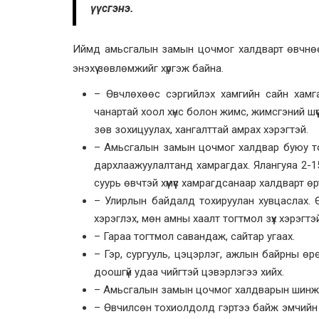
үүсгэнэ.
Иймд амьсгалын замын цочмог халдварт өвчнөөс
энэхүү зөвлөмжийг хүргэж байна.
– Өвчлөхөөс сэргийлэх хамгийн сайн хамга
чанартай хоол хүнс болон жимс, жимсгэний шү
зөв зохицуулах, хангалттай амрах хэрэгтэй.
– Амьсгалын замын цочмог халдвар буюу том
дархлаажуулалтанд хамрагдах. Ялангуяа 2-15 
суурь өвчтэй хүмүүс хамрагдсанаар халдварт ө
– Улирлын байдалд тохируулан хувцаслах. Ө
хэрэглэх, мөн амны хаалт тогтмол зүүх хэрэгтэ
– Гараа тогтмол савандаж, сайтар угаах.
– Гэр, сургууль, цэцэрлэг, ажлын байрны өр
доошгүй удаа чийгтэй цэвэрлэгээ хийх.
– Амьсгалын замын цочмог халдварын шинж тэм
– Өвчилсөн тохиолдолд гэртээ байж эмчийн 