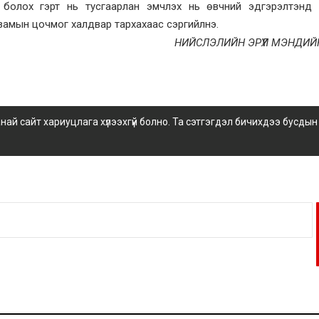
ль болох гэрт нь тусгаарлан эмчлэх нь өвчний эдгэрэлтэнд
замын цочмог халдвар тархахаас сэргийлнэ.
НИЙСЛЭЛИЙН ЭРҮҮЛ МЭНДИЙ
 сайт хариуцлага хүлээхгүй болно. Та сэтгэгдэл бичихдээ бусдын