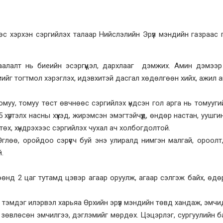
 хэрхэн сэргийлэх талаар Нийслэлийн Эрүүл мэндийн газраас 
алалт нь биеийн эсэргүүцэл, дархлааг дэмжих. Амин дэмээр
үсийг тогтмол хэрэглэх, идэвхитэй дасгал хөдөлгөөн хийх, ажил 
уу, томуу төст өвчнөөс сэргийлэх үндсэн гол арга нь томууги
хүртэлх насны хүүхэд, жирэмсэн эмэгтэйчүүд, өндөр настан, уушги
ртөх, хүндрэхээс сэргийлэх чухал ач холбогдолтой.
глөө, оройдоо сэрүүсч буй энэ улиралд нимгэн малгай, ороолт
й.
өөнд 2 цаг тутамд цэвэр агаар оруулж, агаар сэлгэж байх, өдө
дэг илэрвэл харьяа Өрхийн эрүүл мэндийн төвд хандаж, эмчид үз
зөвлөсөн эмчилгээ, дэглэмийг мөрдөх. Цэцэрлэг, сургуулийн б