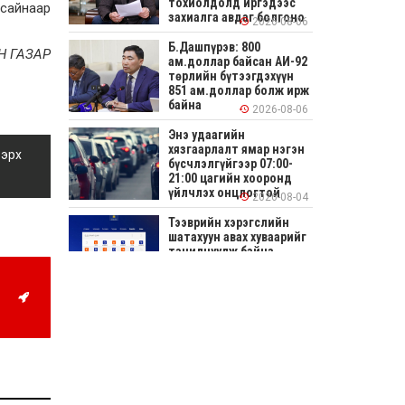
тохиолдолд иргэдээс
 сайнаар
захиалга авдаг болгоно
2026-08-06
Б.Дашпүрэв: 800
Н ГАЗАР
ам.доллар байсан АИ-92
төрлийн бүтээгдэхүүн
851 ам.доллар болж ирж
байна
2026-08-06
Энэ удаагийн
хязгаарлалт ямар нэгэн
 эрх
бүсчлэлгүйгээр 07:00-
21:00 цагийн хооронд
үйлчлэх онцлогтой
2026-08-04
Тээврийн хэрэгслийн
шатахуун авах хуваарийг
танилцуулж байна
2026-08-04
СОНИРХОЛТОЙ: Ихэр
шар, цусан толботой
өндөг аюултай юу?
2026-08-04
Улсын заан