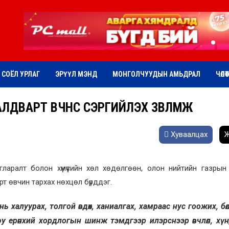
СОЁЛ УРЛАГ
ЭРҮҮЛ МЭНД
МОНГОЛЧУУДЫН АМЬДРАЛ
ЧӨЛӨ
ВАРТ ӨВЧНӨӨС СЭРГИЙЛЭХ ЗӨВЛӨМЖ
Хуваалцах
Ж
гларалт болон хүмүүсийн хөл хөдөлгөөн, олон нийтийн газрын
т өвчин тархах нөхцөл бүрддэг.
халуурах, толгой өвдөх, ханиалгах, хамраас нус гоожих, бөө
уюу ерөнхий хордлогын шинж тэмдгээр илэрснээр өвчлөл, хү