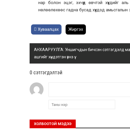
нар болон эцэг, эхчүүд өвчтэй хүүхдийг а
нөлөөлөхөөс гадна бусад хүүхдэд амьсгалын 
Хуваалцах
Жиргэх
АНХААРУУЛГА: Уншигчдын бичсэн сэтгэгдэлд манай
ашгийг хүндэтгэн үзнэ үү.
0 cэтгэгдэлтэй
ХОЛБООТОЙ МЭДЭЭ