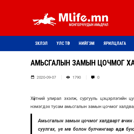
ЭХЛЭЛ
УЛС ТӨР
НИЙГЭМ
ЯРИЛЦЛАГА
АМЬСГАЛЫН ЗАМЫН ЦОЧМОГ ХАЛД
2020-09-07
1790
0
Хүйтний улирал эхэлж, сургууль цэцэрлэгийн цу
нэмэгдэх тусам амьсгалын замын цочмог халдвар
Амьсгалын замын цочмог халдварт өвчин нь 
суулгах, үе мөч болон булчингаар өвдөх б