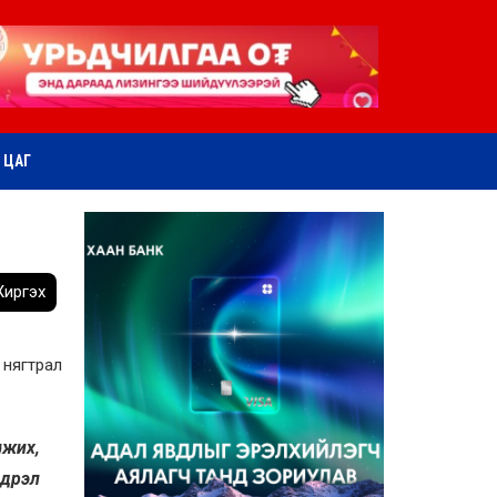
ӨТ ЦАГ
иргэх
 нягтрал
лжих,
ндрэл