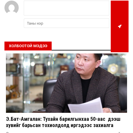
ХОЛБООТОЙ МЭДЭЭ
Э.Бат-Амгалан: Тухайн барилгынхаа 50-аас дээш
хувийг барьсан тохиолдолд иргэдээс захиалга
авдаг болгоно