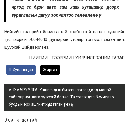
иргэд та бүхэн авто зам хаах хугацаанд дээрх
зураглалын дагуу зорчилтоо төлөвлөнө үү.
Нийтийн тээврийн үйлчилгээтэй холбоотой санал, хүсэлтийг
тус газрын 70044040 дугаарын утсаар тогтмол хүлээн авч,
шуурхай шийдвэрлэнэ.
НИЙТИЙН ТЭЭВРИЙН ҮЙЛЧИЛГЭЭНИЙ ГАЗАР
Хуваалцах
Жиргэх
АНХААРУУЛГА: Уншигчдын бичсэн сэтгэгдэлд манай
сайт хариуцлага хүлээхгүй болно. Та сэтгэгдэл бичихдээ
бусдын эрх ашгийг хүндэтгэн үзнэ үү.
0 cэтгэгдэлтэй