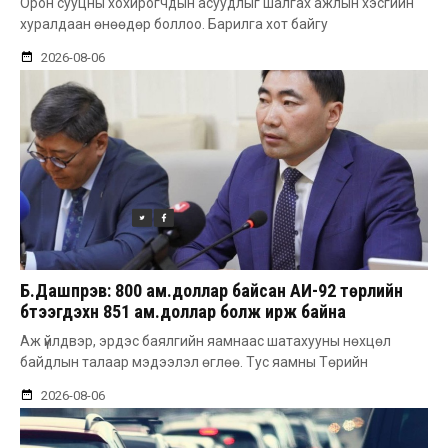
Орон сууцны хохирогчдын асуудлыг шалгах ажлын хэсгийн
хуралдаан өнөөдөр боллоо. Барилга хот байгу
2026-08-06
Б.Дашпүрэв: 800 ам.доллар байсан АИ-92 төрлийн
бүтээгдэхүүн 851 ам.доллар болж ирж байна
Аж үйлдвэр, эрдэс баялгийн яамнаас шатахууны нөхцөл
байдлын талаар мэдээлэл өглөө. Тус яамны Төрийн
2026-08-06