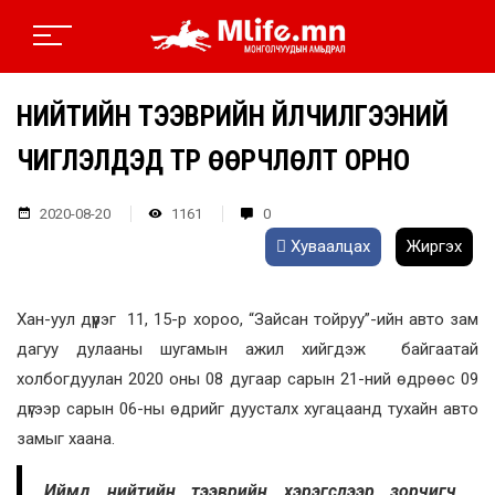
НИЙТИЙН ТЭЭВРИЙН ҮЙЛЧИЛГЭЭНИЙ
ЧИГЛЭЛҮҮДЭД ТҮР ӨӨРЧЛӨЛТ ОРНО
2020-08-20
1161
0
Хуваалцах
Жиргэх
Хан-уул дүүрэг 11, 15-р хороо, “Зайсан тойруу”-ийн авто зам
дагуу дулааны шугамын ажил хийгдэж байгаатай
холбогдуулан 2020 оны 08 дугаар сарын 21-ний өдрөөс 09
дүгээр сарын 06-ны өдрийг дуусталх хугацаанд тухайн авто
замыг хаана.
Иймд нийтийн тээврийн хэрэгслээр зорчигч