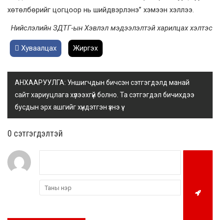
хөтөлбөрийг цогцоор нь шийдвэрлэнэ” хэмээн хэллээ.
Нийслэлийн ЗДТГ-ын Хэвлэл мэдээлэлтэй харилцах хэлтэс
Хуваалцах
Жиргэх
АНХААРУУЛГА: Уншигчдын бичсэн сэтгэгдэлд манай
сайт хариуцлага хүлээхгүй болно. Та сэтгэгдэл бичихдээ
бусдын эрх ашгийг хүндэтгэн үзнэ үү.
0 cэтгэгдэлтэй