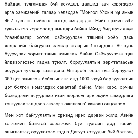
байдал, тулгамдаж буй асуудал, цаашид авч хэрэгжүүлэх
арга хэмжээний талаар хэлэхдээ “Монгол Улсын хүн амын
46.7 хувь нь нийслэл хотод амьдардаг. Нийт өрхийн 54.5
хувь нь гэр хороололд амьдарч байна. Иймд бид ирэх өвөл
Улаанбаатар хотод сайжруулсан түлшний хоёр дахь
үйлдвэрийг байгуулах замаар агаарын бохирдлыг 80 хувь
бууруулах зорилт тавин ажиллаж байна. Сайжруулсан түлш
үйлдвэрлэхээс гадна түгээлт, борлуулалтын зөрүү татаасын
асуудал чухлаар тавигдана. Өнгөрсөн өвөл түлш борлуулах
389 цэг ажиллаж байсныг энэ онд 1000 гаруй борлуулалтын
цэг болгон нэмэгдүүлэх саналтай байна. Мөн хөрс, орчны
бохирдлын асуудлаар нүхэн жорлонг эрүүл ахуйн шаардлага
хангуулах тал дээр анхаарч ажиллана” хэмээн онцоллоо.
Мөн хот байгуулалтын хүрээнд ирэх дөрвөн жилд Азийн
хөгжлийн банктай хэрэгжүүлж буй зургаан дэд төвийг
ашиглалтад оруулахаас гадна Дагуул хотуудыг бий болгож,