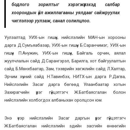
бодлого зорилтыг хэрэгжүүлэхэд салбар
хоорондын үйл ажиллагааны уялдааг сайжруулах
чиглэлээр уулзаж, санал солилцлоо.
Уулзалтад УИХ-ын гишүүн, нийслэлийн МАН-ын хорооны
дарга Д.Сумъяабазар, УИХ-ын гишүүн Б.Саранчимэг, УИХ-ын
гишүүн П.Анужин, УИХ-ын гишүүн, Байгаль орчин, аялал
жуулчлалын сайд Д.Сарангэрэл, Барилга, хот байгуулалтын
сайд Б.Мөнхбаатар, Зам, тээврийн хөгжлийн сайд Л.Халтар,
Эрчим хүчний сайд Н.Тавинбэх, НИТХ-ын дарга Р.Дагва,
Нийслэлийн Засаг дарга бөгөөд Улаанбаатар хотын
Захирагчийн үүрэг гүйцэтгэгч Ж.Батбаясгалан болон
нийслэлийн холбогдох албаныхан оролцсон юм.
Энэ үеэр нийслэлийн Засаг даргын үүрэг гүйцэтгэгч
Ж.Батбаясгалан нийслэлийн эдийн засгийн өнөөгийн