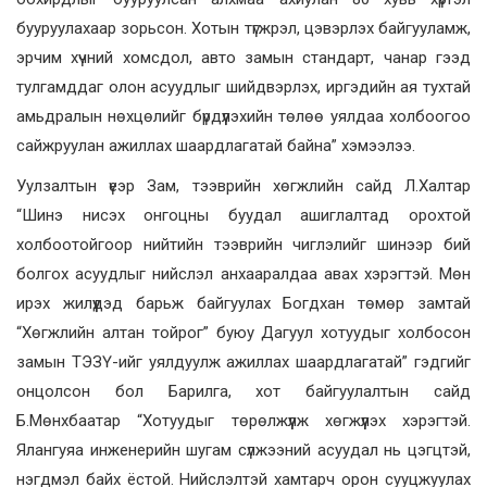
бууруулахаар зорьсон. Хотын түгжрэл, цэвэрлэх байгууламж,
эрчим хүчний хомсдол, авто замын стандарт, чанар гээд
тулгамддаг олон асуудлыг шийдвэрлэх, иргэдийн ая тухтай
амьдралын нөхцөлийг бүрдүүлэхийн төлөө уялдаа холбоогоо
сайжруулан ажиллах шаардлагатай байна” хэмээлээ.
Уулзалтын үеэр Зам, тээврийн хөгжлийн сайд Л.Халтар
“Шинэ нисэх онгоцны буудал ашиглалтад орохтой
холбоотойгоор нийтийн тээврийн чиглэлийг шинээр бий
болгох асуудлыг нийслэл анхааралдаа авах хэрэгтэй. Мөн
ирэх жилүүдэд барьж байгуулах Богдхан төмөр замтай
“Хөгжлийн алтан тойрог” буюу Дагуул хотуудыг холбосон
замын ТЭЗҮ-ийг уялдуулж ажиллах шаардлагатай” гэдгийг
онцолсон бол Барилга, хот байгуулалтын сайд
Б.Мөнхбаатар “Хотуудыг төрөлжүүлж хөгжүүлэх хэрэгтэй.
Ялангуяа инженерийн шугам сүлжээний асуудал нь цэгцтэй,
нэгдмэл байх ёстой. Нийслэлтэй хамтарч орон сууцжуулах