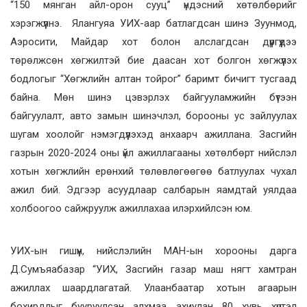
“150 мянган айл-орон сууц” үндэсний хөтөлбөрийг
хэрэгжүүлнэ. Ялангуяа УИХ-аар батлагдсан шинэ Зуунмод,
Аэросити, Майдар хот болон алслагдсан дүүргүүдээ
төрөлжсөн хөгжилтэй бие даасан хот болгон хөгжүүлэх
бодлогыг “Хөгжлийн алтан тойрог” баримт бичигт тусгаад
байна. Мөн шинэ цэвэрлэх байгууламжийн бүтээн
байгуулалт, авто замын шинэчлэл, борооны ус зайлуулах
шугам хоолойг нэмэгдүүлэхэд анхаарч ажиллана. Засгийн
газрын 2020-2024 оны үйл ажиллагааны хөтөлбөрт нийслэл
хотын хөгжлийн ерөнхий төлөвлөгөөгөө батлуулах чухал
ажил бий. Эдгээр асуудлаар салбарын яамдтай уялдаа
холбоогоо сайжруулж ажиллахаа илэрхийлсэн юм.
УИХ-ын гишүүн, нийслэлийн МАН-ын хорооны дарга
Д.Сумъяабазар “УИХ, Засгийн газар маш нягт хамтран
ажиллах шаардлагатай. Улаанбаатар хотын агаарын
бохирдлыг бууруулсан алхмаа ахиулан 80 хувь хүртэл