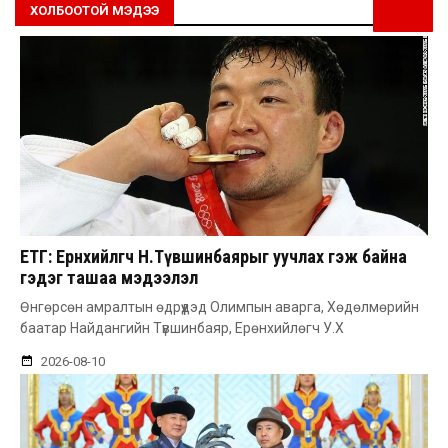
ХОЛБООТОЙ МЭДЭЭ
ЕТГ: Ерөнхийлөгч Н.Түвшинбаярыг уучлах гэж байна
гэдэг ташаа мэдээлэл
Өнгөрсөн амралтын өдрүүдэд Олимпын аварга, Хөдөлмөрийн
баатар Найдангийн Түвшинбаяр, Ерөнхийлөгч У.Х
2026-08-10