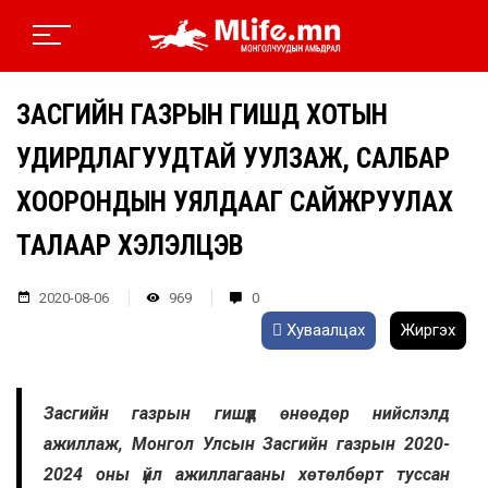
ЗАСГИЙН ГАЗРЫН ГИШҮҮД ХОТЫН
УДИРДЛАГУУДТАЙ УУЛЗАЖ, САЛБАР
ХООРОНДЫН УЯЛДААГ САЙЖРУУЛАХ
ТАЛААР ХЭЛЭЛЦЭВ
2020-08-06
969
0
Хуваалцах
Жиргэх
Засгийн газрын гишүүд өнөөдөр нийслэлд
ажиллаж, Монгол Улсын Засгийн газрын 2020-
2024 оны үйл ажиллагааны хөтөлбөрт туссан