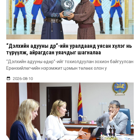
“Дэлхийн адууны өдөр”-ийн уралдаанд уясан хүлэг нь
түрүүлж, айрагдсан уяачдыг шагналаа
“Дэлхийн адууны өдөр”-ийг тохиолдуулан зохион байгуулсан
Ерөнхийлөгчийн нэрэмжит цомын төлөөх олон у
2026-08-10