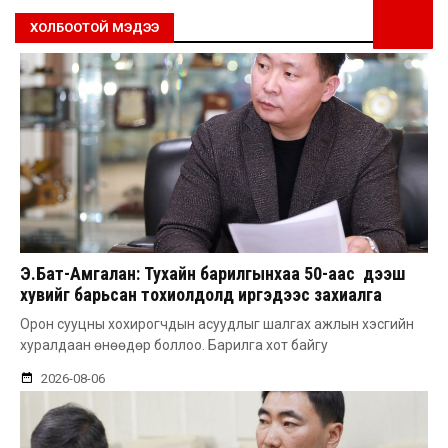
ХОЛБООТОЙ МЭДЭЭ
Э.Бат-Амгалан: Тухайн барилгынхаа 50-аас дээш
хувийг барьсан тохиолдолд иргэдээс захиалга
авдаг болгоно
Орон сууцны хохирогчдын асуудлыг шалгах ажлын хэсгийн
хуралдаан өнөөдөр боллоо. Барилга хот байгу
2026-08-06