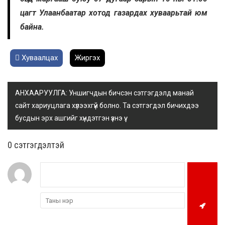
цагт Улаанбаатар хотод газардах хуваарьтай юм
байна.
Хуваалцах
Жиргэх
АНХААРУУЛГА: Уншигчдын бичсэн сэтгэгдэлд манай
сайт хариуцлага хүлээхгүй болно. Та сэтгэгдэл бичихдээ
бусдын эрх ашгийг хүндэтгэн үзнэ үү.
0 cэтгэгдэлтэй