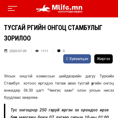
ТУСГАЙ ҮҮРГИЙН ОНГОЦ СТАМБУЛЫГ
ЗОРИЛОО
2020-07-09
1111
0
Хуваалцах
Жиргэх
Улсын онцгой комиссын шийдвэрийн дагуу Туркийн
Стамбул хотоос иргэдээ татаж авах тусгай үүргийн онгоц
өнөөдөр 06:30 цагт “Чингис хаан” олон улсын нисэх
буудлаас хөөрлөө.
Тус онгоцоор 250 гаруй иргэн эх орондоо ирэх
бөгөөд маргааш буюу 07 дугаар сарын 10-ны 01:00