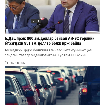
Б.Дашпүрэв: 800 ам.доллар байсан АИ-92 төрлийн
бүтээгдэхүүн 851 ам.доллар болж ирж байна
Аж үйлдвэр, эрдэс баялгийн яамнаас шатахууны нөхцөл
байдлын талаар мэдээлэл өглөө. Тус яамны Төрийн
2026-08-06