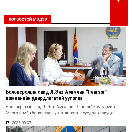
ХОЛБООТОЙ МЭДЭЭ
Боловсролын сайд Л.Энх-Амгалан “Pearson”
компанийн удирдлагатай уулзлаа
Боловсролын сайд Л.Энх-Амгалан "Pearson" компанийн
Мэргэжлийн боловсрол, ур чадварын асуудал хариуцс
2026-08-07