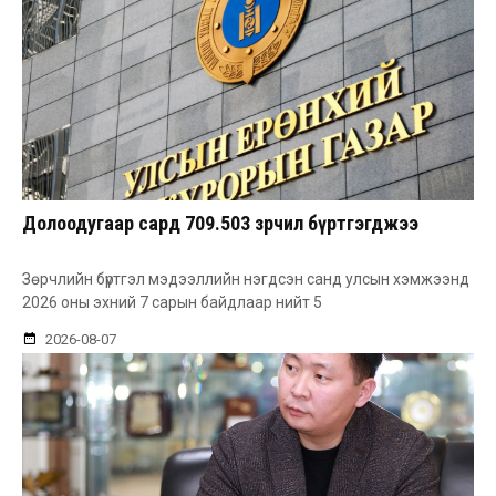
Долоодугаар сард 709.503 зөрчил бүртгэгджээ
Зөрчлийн бүртгэл мэдээллийн нэгдсэн санд улсын хэмжээнд
2026 оны эхний 7 сарын байдлаар нийт 5
2026-08-07