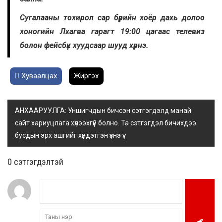
Сугалааны тохирол сар бүрийн хоёр дахь долоо
хоногийн Лхагва гарагт 19:00 цагаас телевиз
болон фейсбүүк хуудсаар шууд хүрнэ.
Хуваалцах
Жиргэх
АНХААРУУЛГА: Уншигчдын бичсэн сэтгэгдэлд манай
сайт хариуцлага хүлээхгүй болно. Та сэтгэгдэл бичихдээ
бусдын эрх ашгийг хүндэтгэн үзнэ үү.
0 cэтгэгдэлтэй