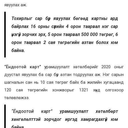
явуулах аж.
Тохирлыг сар бүр явуулах бөгөөд картны ард
байрлах 16 орны сүүлийн 4 орон таарвал нэг сар
үнэгүй зорчих эрх, 5 орон таарвал 500 000 төгрөг, 6
орон таарвал 2 сая төгрөгийн азтан болох юм
байна.
“Ёндоотой карт” у
рамшуулалт хөтөлбөрийг 2020 оныг
дуустал явуулах ба сар бүр азтан тодруулах аж. Нэг сарын
шагналын сан нь 10 сая төгрөг байх ба жилийн хугацаанд
120 сая төгрөгийн хонжворыг 1321 хүнд олгохоор
төлөвлөжээ.
“Ёндоотой карт”
урамшуулалт хөтөлбөрт
хөнгөлөлттэй зорчдог иргэд хамрагдахгүй юм
байна.