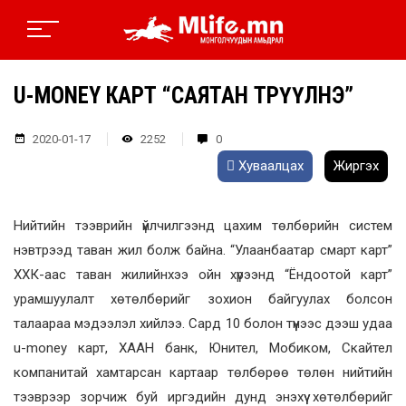
U-MONEY КАРТ “САЯТАН ТӨРҮҮЛНЭ”
2020-01-17
2252
0
Хуваалцах
Жиргэх
Нийтийн тээврийн үйлчилгээнд цахим төлбөрийн систем
нэвтрээд таван жил болж байна. “Улаанбаатар смарт карт”
ХХК-аас таван жилийнхээ ойн хүрээнд “Ёндоотой карт”
урамшуулалт хөтөлбөрийг зохион байгуулах болсон
талаараа мэдээлэл хийлээ. Сард 10 болон түүнээс дээш удаа
u-money карт, ХААН банк, Юнител, Мобиком, Скайтел
компанитай хамтарсан картаар төлбөрөө төлөн нийтийн
тээврээр зорчиж буй иргэдийн дунд энэхүү хөтөлбөрийг