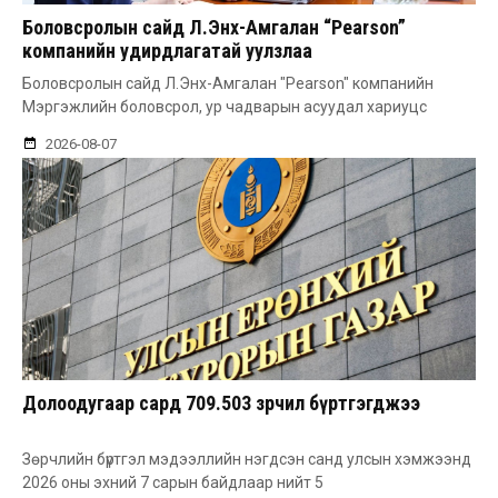
Боловсролын сайд Л.Энх-Амгалан “Pearson”
компанийн удирдлагатай уулзлаа
Боловсролын сайд Л.Энх-Амгалан "Pearson" компанийн
Мэргэжлийн боловсрол, ур чадварын асуудал хариуцс
2026-08-07
Долоодугаар сард 709.503 зөрчил бүртгэгджээ
Зөрчлийн бүртгэл мэдээллийн нэгдсэн санд улсын хэмжээнд
2026 оны эхний 7 сарын байдлаар нийт 5