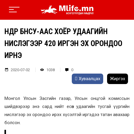
ӨНӨӨДӨР БНСУ-ААС ХОЁР УДААГИЙН
НИСЛЭГЭЭР 420 ИРГЭН ЭХ ОРОНДОО
ИРНЭ
2020-07-02
1038
0
Хуваалцах
Жиргэх
Монгол Улсын Засгийн газар, Улсын онцгой комиссын
шийдвэрээр энэ сард нийт есөн удаагийн тусгай үүргийн
нислэгээр эх орондоо ирэх хүсэлтэй иргэдээ татан авахаар
болсон.