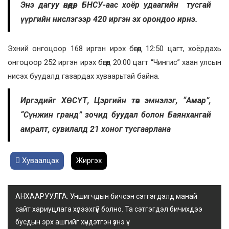
Энэ дагуу өнөөдөр БНСУ-аас хоёр удаагийн тусгай
үүргийн нислэгээр 420 иргэн эх орондоо ирнэ.
Эхний онгоцоор 168 иргэн ирэх бөгөөд 12:50 цагт, хоёрдахь
онгоцоор 252 иргэн ирэх бөгөөд 20:00 цагт “Чингис” хаан улсын
нисэх буудалд газардах хуваарьтай байна.
Иргэдийг ХӨСҮТ, Цэргийн төв эмнэлэг, “Амар”,
“Сүнжин гранд” зочид буудал болон Баянхангай
амралт, сувилалд 21 хоног тусгаарлана
Хуваалцах
Жиргэх
АНХААРУУЛГА: Уншигчдын бичсэн сэтгэгдэлд манай
сайт хариуцлага хүлээхгүй болно. Та сэтгэгдэл бичихдээ
бусдын эрх ашгийг хүндэтгэн үзнэ үү.