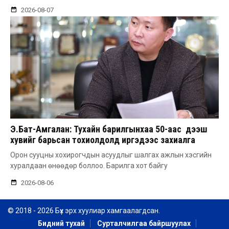
2026-08-07
Э.Бат-Амгалан: Тухайн барилгынхаа 50-аас дээш
хувийг барьсан тохиолдолд иргэдээс захиалга
авдаг болгоно
Орон сууцны хохирогчдын асуудлыг шалгах ажлын хэсгийн
хуралдаан өнөөдөр боллоо. Барилга хот байгу
2026-08-06
© 2018 - 2026 Бүх эрх хуулиар хамгаалагдсан.
Бидний тухай
Сурталчилгаа байршуулах