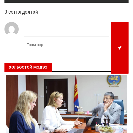
0 cэтгэгдэлтэй
ХОЛБООТОЙ МЭДЭЭ