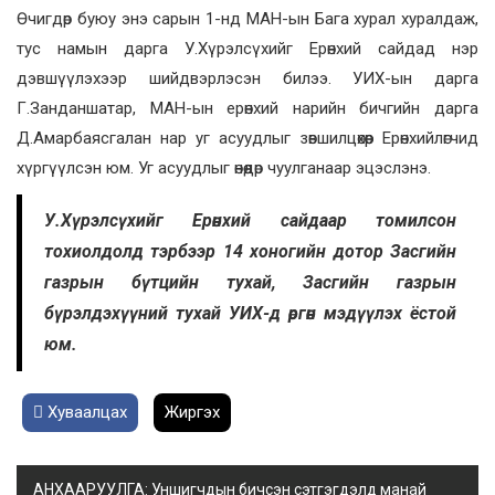
Өчигдөр буюу энэ сарын 1-нд МАН-ын Бага хурал хуралдаж,
тус намын дарга У.Хүрэлсүхийг Ерөнхий сайдад нэр
дэвшүүлэхээр шийдвэрлэсэн билээ. УИХ-ын дарга
Г.Занданшатар, МАН-ын ерөнхий нарийн бичгийн дарга
Д.Амарбаясгалан нар уг асуудлыг зөвшилцөхөөр Ерөнхийлөгчид
хүргүүлсэн юм. Уг асуудлыг өнөөдөр чуулганаар эцэслэнэ.
У.Хүрэлсүхийг Ерөнхий сайдаар томилсон
тохиолдолд тэрбээр 14 хоногийн дотор Засгийн
газрын бүтцийн тухай, Засгийн газрын
бүрэлдэхүүний тухай УИХ-д өргөн мэдүүлэх ёстой
юм.
Хуваалцах
Жиргэх
АНХААРУУЛГА: Уншигчдын бичсэн сэтгэгдэлд манай