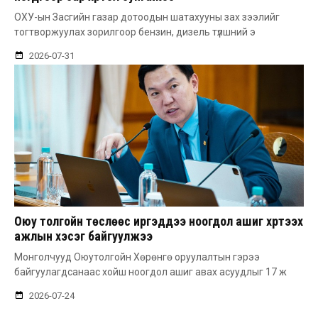
ОХУ-ын Засгийн газар дотоодын шатахууны зах зээлийг
тогтворжуулах зорилгоор бензин, дизель түлшний э
2026-07-31
Оюу толгойн төслөөс иргэддээ ноогдол ашиг хүртээх
ажлын хэсэг байгуулжээ
Монголчууд Оюутолгойн Хөрөнгө оруулалтын гэрээ
байгуулагдсанаас хойш ноогдол ашиг авах асуудлыг 17 ж
2026-07-24