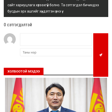
сайт хариуцлага хүлээхгүй болно. Та сэтгэгдэл бичихдээ
бусдын эрх ашгийг хүндэтгэн үзнэ үү.
0 cэтгэгдэлтэй
ХОЛБООТОЙ МЭДЭЭ