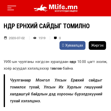
ӨНӨӨДӨР ЕРӨНХИЙ САЙДЫГ ТОМИЛНО
2020-07-02
1519
0
Хуваалцах
Жиргэх
УИХ-ын чуулганы нэгдсэн хуралдаан өнөөдөр 10.00 цагт эхэлж,
хоёр асуудал хэлэлцэхээр төлөвлөсөн байна.
Чуулганаар Монгол Улсын Ерөнхий сайдыг
томилох тухай, Улсын Их Хурлын гишүүний
халдашгүй байдлын дэд хорооны бүрэлдэхүүний
тухай хэлэлцэнэ.