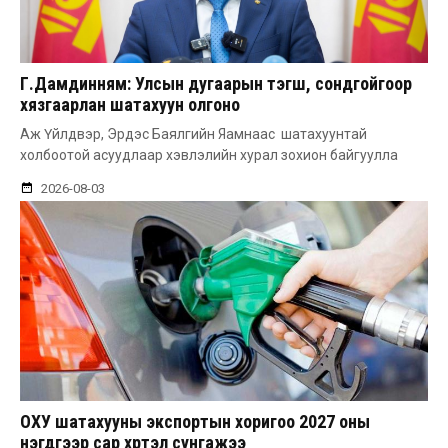
Г.Дамдинням: Улсын дугаарын тэгш, сондгойгоор
хязгаарлан шатахуун олгоно
Аж Үйлдвэр, Эрдэс Баялгийн Яамнаас шатахуунтай
холбоотой асуудлаар хэвлэлийн хурал зохион байгуулла
2026-08-03
ОХУ шатахууны экспортын хоригоо 2027 оны
нэгдүгээр сар хүртэл сунгажээ