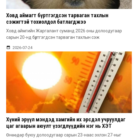
Ховд аймагт бүртгэгдсэн тарваган тахлын
сэжигтэй тохиолдол батлагджээ
Ховд аймгийн Жаргалант суманд 2026 оны долоодугаар
сарын 20-нд бүртгэгдсэн тарваган тахлын сэж
2026-07-24
Хүний эрүүл мэндэд хамгийн их эрсдэл учруулдаг
цаг агаарын аюулт үзэгдлүүдийн нэг нь ХЭТ
ХАЛУУН
Өнөөдөр буюу долоодугаар сарын 23-наас эхлэн 27-ныг