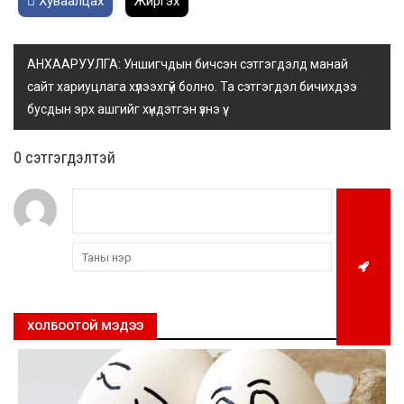
Хуваалцах
Жиргэх
АНХААРУУЛГА: Уншигчдын бичсэн сэтгэгдэлд манай
сайт хариуцлага хүлээхгүй болно. Та сэтгэгдэл бичихдээ
бусдын эрх ашгийг хүндэтгэн үзнэ үү.
0 cэтгэгдэлтэй
ХОЛБООТОЙ МЭДЭЭ