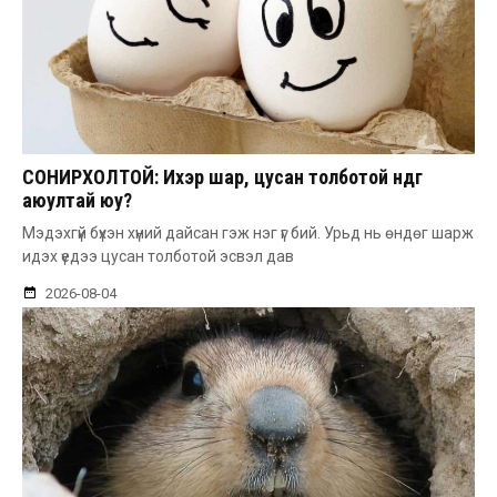
СОНИРХОЛТОЙ: Ихэр шар, цусан толботой өндөг
аюултай юу?
Мэдэхгүй бүхэн хүний дайсан гэж нэг үг бий. Урьд нь өндөг шарж
идэх үедээ цусан толботой эсвэл дав
2026-08-04