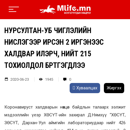
НУРСУЛТАН-УБ ЧИГЛЭЛИЙН
НИСЛЭГЭЭР ИРСЭН 2 ИРГЭНЭЭС
ХАЛДВАР ИЛЭРЧ, НИЙТ 215
ТОХИОЛДОЛ БҮРТГЭГДЛЭЭ
2020-06-23
1945
0
Хуваалцах
Жиргэх
Коронавируст халдварын нөхцөл байдлын талаарх ээлжит
мэдээллийн үеэр ХӨСҮТ-ийн захирал Д.Нямхүү “ХӨСҮТ,
ЗӨСҮТ, Дархан-Уул аймгийн лабораториудаар нийт 426