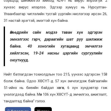
сорьцод шинжилгээ хийхэд 424-т нь вирус илрээгүй. 2
хүнээс вирус илэрлээ. Эдгээр хүмүүс нь Нурсултан-
Улаанбаатар чиглэлийн тусгай үүргийн нислэгээр ирсэн 26,
31 настай эрэгтэй, эмэгтэй хүн байна.
Өнөөдрийн сайн мэдээ таван хүн эдгэрэн
эмнэлгээс гарч, дараагийн шат руу шилжиж
байна. 40 хоногийн хугацаанд эмчилгээ
хийлгэсэн, 19-24 насны цэргийн сургуулийн
оюутнууд.
Нийт батлагдсан тохиолдлын тоо 215, үүнээс эдгэрсэн 158
болж байна. Одоо ХӨСҮТ-д 57 хүн эмчлэгдэж байгаагийн
51-ийнх нь биеийн байдал хөнгөн, 6 хүн хүндэвтэр гэж
үнэлэгдээд байна. Мөн 106 хүн ХӨСҮТ-д эмчилгээ, ажиглалт,
тандалтад байна” гэлээ.