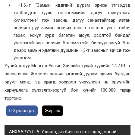
-1.6.-т “Замын хөдөлгөөний дүрэм зөрчсөн этгээдэд
холбогдох хууль тогтоомжийн дагуу хариуцлага
хүлээлгэнэ” гэж заасны дагуу санаатайгаар явган
зорчигч руу замын зорчих хэсэгт тогтсон усыг тойрч
гарах, эсхүл хурд багатай аюул, осолтой байдал
үүсгэхгүйгээр зорчих боломжтойг биелүүлээгүй бол
дээрх замын хөдөлгөөний дүрмийн 1.3-т заасныг зөрчсөн гэж
үзэх юм.
Үүний дагуу Монгол Улсын Зөрчлийн тухай хуулийн 14.7.51.-т
заасанчлан Жолооч замын хөдөлгөөний дүрэм зөрчиж бусдын
эрүүл мэнд, эд хөрөнгөд хохирол учруулсан нь эрүүгийн
хариуцлага хүлээлгэхээргүй бол хүнийг 100,000 төгрөгөөр
торгоно.
Хуваалцах
Жиргэх
АНХААРУУЛГА: Уншигчдын бичсэн сэтгэгдэлд манай