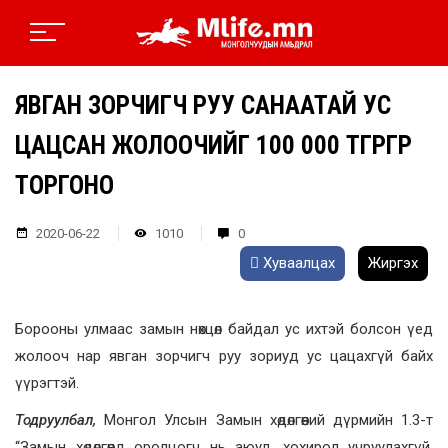
ЯВГАН ЗОРЧИГЧ РУУ САНААТАЙ УС
ЦАЦСАН ЖОЛООЧИЙГ 100 000 ТӨГРӨГӨӨР
ТОРГОНО
2020-06-22
1010
0
Хуваалцах
Жиргэх
Борооны улмаас замын нөхцөл байдал ус ихтэй болсон үед
жолооч нар явган зорчигч руу зориуд ус цацахгүй байх
үүрэгтэй.
Тодруулбал,
Монгол Улсын Замын хөдөлгөөний дүрмийн 1.3-т
“Замын хөдөлгөөнд оролцогч нь аюул, хохирол учруулахгүй,