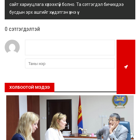
сайт хариуцлага хүлээхгүй болно. Та сэтгэгдэл бичихдээ
бусдын эрх ашгийг хүндэтгэн үзнэ үү.
0 cэтгэгдэлтэй
ХОЛБООТОЙ МЭДЭЭ