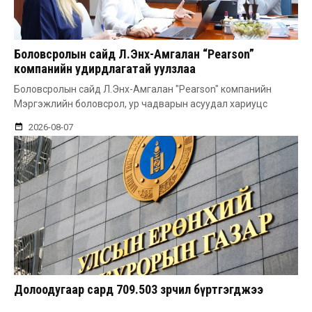
Боловсролын сайд Л.Энх-Амгалан “Pearson”
компанийн удирдлагатай уулзлаа
Боловсролын сайд Л.Энх-Амгалан "Pearson" компанийн
Мэргэжлийн боловсрол, ур чадварын асуудал хариуцс
2026-08-07
Долоодугаар сард 709.503 зөрчил бүртгэгджээ