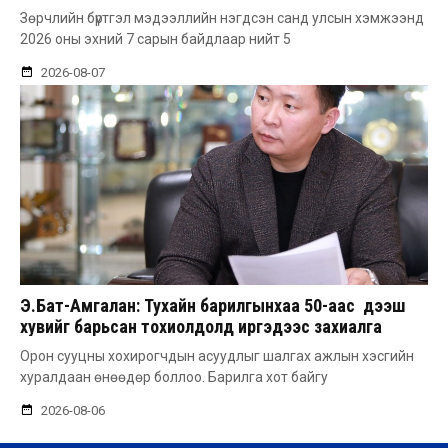
Зөрчлийн бүртгэл мэдээллийн нэгдсэн санд улсын хэмжээнд
2026 оны эхний 7 сарын байдлаар нийт 5
2026-08-07
Э.Бат-Амгалан: Тухайн барилгынхаа 50-аас дээш
хувийг барьсан тохиолдолд иргэдээс захиалга
авдаг болгоно
Орон сууцны хохирогчдын асуудлыг шалгах ажлын хэсгийн
хуралдаан өнөөдөр боллоо. Барилга хот байгу
2026-08-06