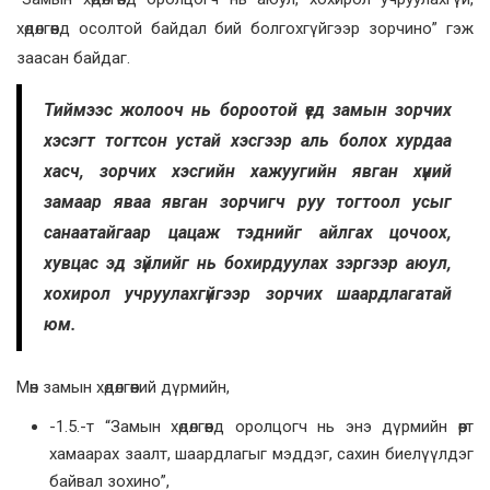
хөдөлгөөнд осолтой байдал бий болгохгүйгээр зорчино” гэж
заасан байдаг.
Тиймээс жолооч нь бороотой үед замын зорчих
хэсэгт тогтсон устай хэсгээр аль болох хурдаа
хасч, зорчих хэсгийн хажуугийн явган хүний
замаар яваа явган зорчигч руу тогтоол усыг
санаатайгаар цацаж тэднийг айлгах цочоох,
хувцас эд зүйлийг нь бохирдуулах зэргээр аюул,
хохирол учруулахгүйгээр зорчих шаардлагатай
юм.
Мөн замын хөдөлгөөний дүрмийн,
-1.5.-т “Замын хөдөлгөөнд оролцогч нь энэ дүрмийн өөрт
хамаарах заалт, шаардлагыг мэддэг, сахин биелүүлдэг
байвал зохино”,