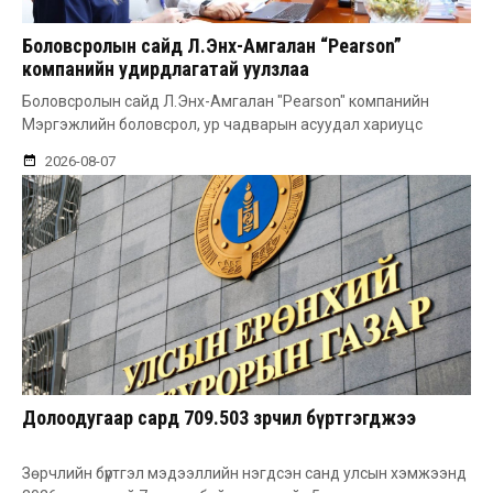
Боловсролын сайд Л.Энх-Амгалан “Pearson”
компанийн удирдлагатай уулзлаа
Боловсролын сайд Л.Энх-Амгалан "Pearson" компанийн
Мэргэжлийн боловсрол, ур чадварын асуудал хариуцс
2026-08-07
Долоодугаар сард 709.503 зөрчил бүртгэгджээ
Зөрчлийн бүртгэл мэдээллийн нэгдсэн санд улсын хэмжээнд