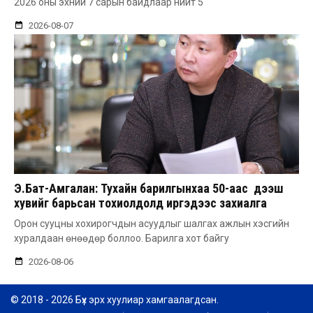
2026 оны эхний 7 сарын байдлаар нийт 5
2026-08-07
Э.Бат-Амгалан: Тухайн барилгынхаа 50-аас дээш
хувийг барьсан тохиолдолд иргэдээс захиалга
авдаг болгоно
Орон сууцны хохирогчдын асуудлыг шалгах ажлын хэсгийн
хуралдаан өнөөдөр боллоо. Барилга хот байгу
2026-08-06
© 2018 - 2026 Бүх эрх хуулиар хамгаалагдсан.