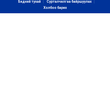
Бидний тухай
Сурталчилгаа байршуулах
Холбоо барих