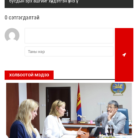
бусдын эрх ашгийг хүндэтгэн үзнэ үү.
0 cэтгэгдэлтэй
ХОЛБООТОЙ МЭДЭЭ