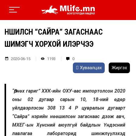
НӨӨШИЛСӨН “САЙРА” ЗАГАСНААС
ШИМЭГЧ ХОРХОЙ ИЛЭРЧЭЭ
2020-06-15
1193
0
Хуваалцах
Жиргэх
“Өрнөх гариг” ХХК-ийн ОХУ-аас импортолсон 2020
оны 02 дугаар сарын 10, 18-ний өдөр
үйлдвэрлэсэн 308 13 4 P цувралын дугаарт
“Сайра” нэрийн нөөшилсөн загаснаас дээж авч,
МХЕГ-ын Хүнсний аюулгүй байдлын Үндэсний
лавлагаа лабораторид шинжлүүлэхэд