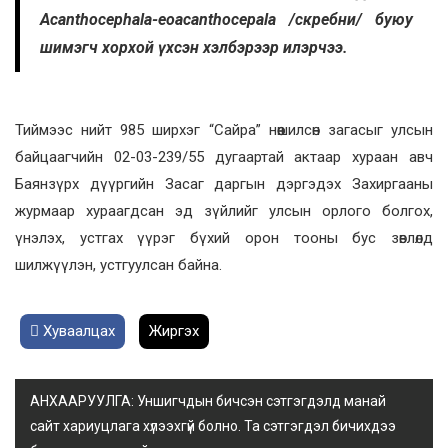
Acanthocephala-eoacanthocepala /скребни/ буюу
шимэгч хорхой үхсэн хэлбэрээр илэрчээ.
Тиймээс нийт 985 ширхэг “Сайра” нөөшилсөн загасыг улсын
байцаагчийн 02-03-239/55 дугаартай актаар хураан авч
Баянзүрх дүүргийн Засаг даргын дэргэдэх Захиргааны
журмаар хураагдсан эд зүйлийг улсын орлого болгох,
үнэлэх, устгах үүрэг бүхий орон тооны бус зөвлөлд
шилжүүлэн, устгуулсан байна.
Хуваалцах
Жиргэх
АНХААРУУЛГА: Уншигчдын бичсэн сэтгэгдэлд манай
сайт хариуцлага хүлээхгүй болно. Та сэтгэгдэл бичихдээ