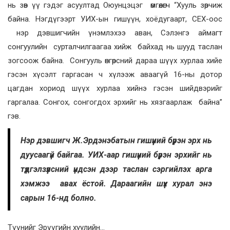
нь зөв үү гэдэг асуултад Оюунцэцэг өмгөөлөгч “Хууль зөрчиж
байна. Нэгдүгээрт УИХ-ын гишүүн, хоёдугаарт, СЕХ-оос
нэр дэвшигчийн үнэмлэхээ аван, Сэлэнгэ аймагт
сонгуулийн сурталчилгаагаа хийж байхад нь шууд таслан
зогсоож байна. Сонгууль өнгөрсний дараа шүүх хурлаа хийе
гэсэн хүсэлт гаргасан ч хүлээж аваагүй 16-ны дотор
цагдан хориод шүүх хурлаа хийнэ гэсэн шийдвэрийг
гаргалаа. Сонгох, сонгогдох эрхийг нь хязгаарлаж байна”
гэв.
Нэр дэвшигч Ж.Эрдэнэбатын гишүүний бүрэн эрх нь
дуусаагүй байгаа. УИХ-аар гишүүний бүрэн эрхийг нь
түдгэлзүүлсний үндсэн дээр таслан сэргийлэх арга
хэмжээ авах ёстой. Дараагийн шүүх хурал энэ
сарын 16-нд болно.
Түүнийг Эрүүгийн хуулийн…