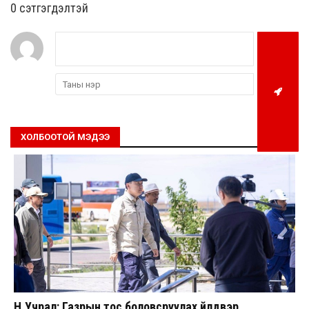
0 cэтгэгдэлтэй
ХОЛБООТОЙ МЭДЭЭ
Н.Учрал: Газрын тос боловсруулах үйлдвэр