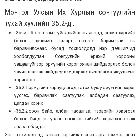
Монгол Улсын Их Хурлын сонгуулийн
тухай хуулийн 35.2-д…
-Зөрчил болон гэмт үйлдлийнх нь явцад, эсхүл хэргийн
болон зөрчлийн газарт нотлох баримттай нь
баривчилснаас бусад тохиолдолд нэр дэвшигчид
холбогдуулан Сонгуулийн ерөнхий хорооны
зөвшөөрөлгүйгээр эрүүгийн хэрэг хянан шийдвэрлэх болон
зөрчил шалган шийдвэрлэх дараах ажиллагаа явуулахыг
хориглоно:
-35.2.1.эрүүгийн хариуцлагад татах буюу эрүүгийн хэрэг
үүсгэх, баривчлах, саатуулах, албадан саатуулах,
цагдан хорих;
-35.2.2.орон байр, албан тасалгаа, тээврийн хэрэгсэл
болон биед нь үзлэг, нэгжлэг хийхийг хориглоно гэж
заасан байдаг.
Энэ тохиолдолд таслах сэргийлэх авах арга хэмжээ авах