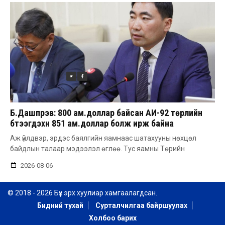
Б.Дашпүрэв: 800 ам.доллар байсан АИ-92 төрлийн
бүтээгдэхүүн 851 ам.доллар болж ирж байна
Аж үйлдвэр, эрдэс баялгийн яамнаас шатахууны нөхцөл
байдлын талаар мэдээлэл өглөө. Тус яамны Төрийн
2026-08-06
© 2018 - 2026 Бүх эрх хуулиар хамгаалагдсан.
Бидний тухай
Сурталчилгаа байршуулах
Холбоо барих