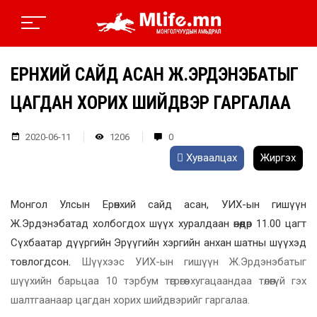
ЕРӨНХИЙ САЙД АСАН Ж.ЭРДЭНЭБАТЫГ
ЦАГДАН ХОРИХ ШИЙДВЭР ГАРГАЛАА
2020-06-11
1206
0
Хуваалцах
Жиргэх
Монгол Улсын Ерөнхий сайд асан, УИХ-ын гишүүн
Ж.Эрдэнэбатад холбогдох шүүх хуралдаан өнөөдөр 11.00 цагт
Сүхбаатар дүүргийн Эрүүгийн хэргийн анхан шатны шүүхэд
товлогдсон.
Шүүхээс УИХ-ын гишүүн Ж.Эрдэнэбатыг
шүүхийн барьцаа 10 тэрбум төгрөгөө хугацаандаа төлөөгүй гэх
шалтгаанаар цагдан хорих шийдвэрийг гаргалаа.