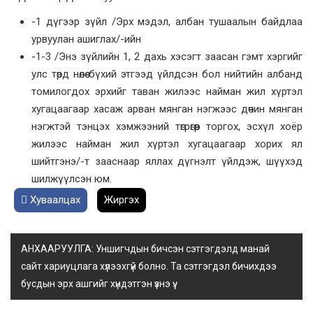
-1 дүгээр зүйл /Эрх мэдэл, албан тушаалын байдлаа
урвуулан ашиглах/-ийн
-1-3 /Энэ зүйлийн 1, 2 дахь хэсэгт заасан гэмт хэргийг
улс төрд нөлөө бүхий этгээд үйлдсэн бол нийтийн албанд
томилогдох эрхийг таван жилээс найман жил хүртэл
хугацаагаар хасаж арван мянган нэгжээс дөчин мянган
нэгжтэй тэнцэх хэмжээний төгрөгөөр торгох, эсхүл хоёр
жилээс найман жил хүртэл хугацаагаар хорих ял
шийтгэнэ/-т зааснаар яллах дүгнэлт үйлдэж, шүүхэд
шилжүүлсэн юм.
Хуваалцах
Жиргэх
АНХААРУУЛГА: Уншигчдын бичсэн сэтгэгдэлд манай
сайт хариуцлага хүлээхгүй болно. Та сэтгэгдэл бичихдээ
бусдын эрх ашгийг хүндэтгэн үзнэ үү.