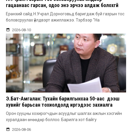
гацаанаас гарсан, одоо энэ эрчээ алдаж болохгүй
Ерөнхий сайд Н.Учрал Дорноговьд баригдаж буй газрын тос
боловсруулах үйлдвэрт ажиллажээ. Тэрбээр "На
2026-08-10
Э.Бат-Амгалан: Тухайн барилгынхаа 50-аас дээш
хувийг барьсан тохиолдолд иргэдээс захиалга
авдаг болгоно
Орон сууцны хохирогчдын асуудлыг шалгах ажлын хэсгийн
хуралдаан өнөөдөр боллоо. Барилга хот байгу
2026-08-06