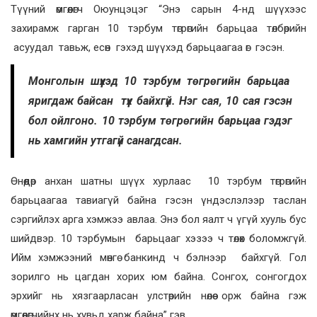
Түүний өмгөөлөгч Оюунцэцэг “Энэ сарын 4-нд шүүхээс
захирамж гарган 10 тэрбум төгрөгийн барьцаа төлбөрийн
асуудал тавьж, есөн гэхэд шүүхэд барьцаагаа өг гэсэн.
Монголын шүүхэд 10 тэрбум төгрөгийн барьцаа
яригдаж байсан түүх байхгүй. Нэг сая, 10 сая гэсэн
бол ойлгоно. 10 тэрбум төгрөгийн барьцаа гэдэг
нь хамгийн утгагүй санагдсан.
Өнөөдөр анхан шатны шүүх хурлаас 10 тэрбум төгрөгийн
барьцаагаа тавиагүй байна гэсэн үндэслэлээр таслан
сэргийлэх арга хэмжээ авлаа. Энэ бол яалт ч үгүй хууль бус
шийдвэр. 10 тэрбумын барьцааг хэзээ ч төлөх боломжгүй.
Ийм хэмжээний мөнгө банкинд ч бэлнээр байхгүй. Гол
зорилго нь цагдан хорих юм байна. Сонгох, сонгогдох
эрхийг нь хязгаарласан улстөрийн нөлөө орж байна гэж
өмгөөлөгчийнх нь хувьд харж байна” гэв.