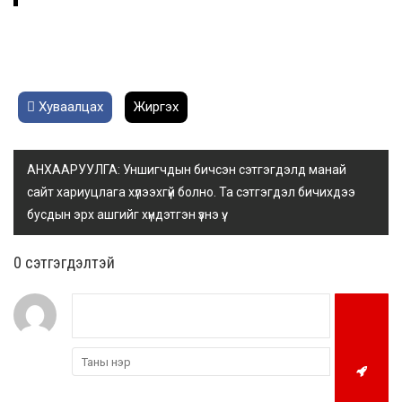
Хуваалцах
Жиргэх
АНХААРУУЛГА: Уншигчдын бичсэн сэтгэгдэлд манай
сайт хариуцлага хүлээхгүй болно. Та сэтгэгдэл бичихдээ
бусдын эрх ашгийг хүндэтгэн үзнэ үү.
0 cэтгэгдэлтэй