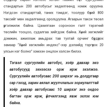
стандартын 200 автобусыг хөдөлгөөнд нэмж оруулна.
Нэгдсэн стандарттай, таних тэмдэг, тоолуур бүхий 800
таксийг мөн хөдөлгөөнд оролцуулна. Агаарын такси төсөл
үргэлжилж байна. Цахилгаан соронзон галт тэрэгний
төслийн тооцоо, судалгаа хийгдэж байна. Хүний хөгжлийг
дэмжин, ажиллаж амьдрах тав тухтай орчинг бүрдүүлэх
замаар “Хүний хөгжлийн индекс”-ээр дэлхийд тэргүүлэх 20
улсын нэг болно” хэмээн онцлон хэлсэн билээ.
Тэгвэл сургуулийн автобус, хоёр давхар эко
автобусууд эхнээсээ орж ирж эхэлжээ.
Сургуулийн автобусаас 200 ширхэг нь долдугаар
сар гэхэд, харин аялал жуулчлалын зориулалттай
хоёр давхар автобусаас 10 ширхэг энэ ондоо
багтан орж ирж, үйлчилгээнд явж эхлэх юм
байна.