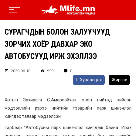
СУРАГЧДЫН БОЛОН ЗАЛУУЧУУД
ЗОРЧИХ ХОЁР ДАВХАР ЭКО
АВТОБУСУУД ИРЖ ЭХЭЛЛЭЭ
2020-06-10
999
0
Хуваалцах
Жиргэх
Хотын Захирагч С.Амарсайхан олон нийтэд хийсэн
мэдээллийн үеэрээ нийтийн тээврийн парк шинэчлэл
хийгдэх талаар мэдээлсэн.
Тэрбээр “Автобусны парк шинэчлэл хийгдэж байна. Ирэх
есдүгээр сарын нэгнээс хотын төвийн бүст сургуулийн