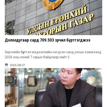
Долоодугаар сард 709.503 зөрчил бүртгэгджээ
Зөрчлийн бүртгэл мэдээллийн нэгдсэн санд улсын хэмжээнд
2026 оны эхний 7 сарын байдлаар нийт 5
2026-08-07