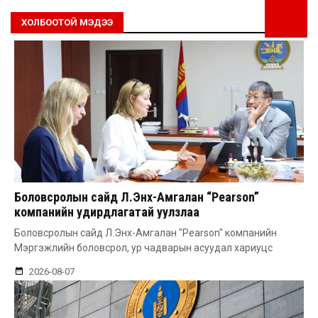
ХОЛБООТОЙ МЭДЭЭ
Боловсролын сайд Л.Энх-Амгалан “Pearson”
компанийн удирдлагатай уулзлаа
Боловсролын сайд Л.Энх-Амгалан "Pearson" компанийн
Мэргэжлийн боловсрол, ур чадварын асуудал хариуцс
2026-08-07