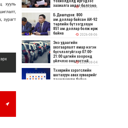
тохиолдолд иргэдээс
ц хууль
захиалга авдаг болгоно
2026-08-06
шиглалт,
Б.Дашпүрэв: 800
, зурагт
ам.доллар байсан АИ-92
төрлийн бүтээгдэхүүн
851 ам.доллар болж ирж
байна
2026-08-06
Энэ удаагийн
хязгаарлалт ямар нэгэн
бүсчлэлгүйгээр 07:00-
21:00 цагийн хооронд
 эрх
үйлчлэх онцлогтой
2026-08-04
Тээврийн хэрэгслийн
шатахуун авах хуваарийг
танилцуулж байна
2026-08-04
СОНИРХОЛТОЙ: Ихэр
шар, цусан толботой
өндөг аюултай юу?
2026-08-04
Улсын заан