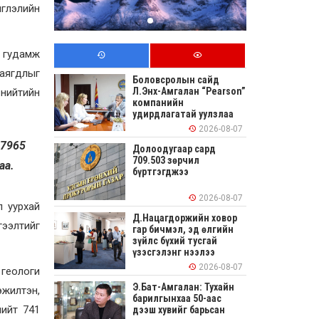
иглэлийн
ж гудамж
хаягдлыг
Боловсролын сайд
Л.Энх-Амгалан “Pearson”
 нийтийн
компанийн
удирдлагатай уулзлаа
2026-08-07
 7965
Долоодугаар сард
709.503 зөрчил
аа.
бүртгэгджээ
2026-08-07
л уурхай
Д.Нацагдоржийн ховор
гээлтийг
гар бичмэл, эд өлгийн
зүйлс бүхий тусгай
үзэсгэлэнг нээлээ
2026-08-07
 геологи
Э.Бат-Амгалан: Тухайн
эжилтэн,
барилгынхаа 50-аас
нийт 741
дээш хувийг барьсан