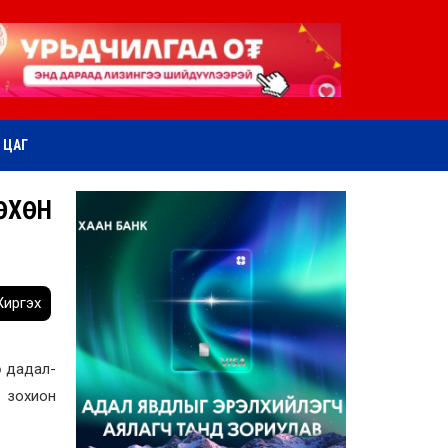
ӨТ ЦАГ
НӨХӨН
иргэх
в дадал-
 зохион