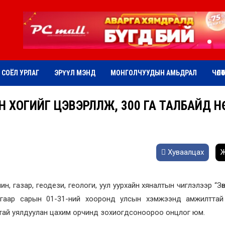
СОЁЛ УРЛАГ
ЭРҮҮЛ МЭНД
МОНГОЛЧУУДЫН АМЬДРАЛ
ЧӨЛӨ
Н ХОГИЙГ ЦЭВЭРЛҮҮЛЖ, 300 ГА ТАЛБАЙД 
Хуваалцах
Ж
, газар, геодези, геологи, уул уурхайн хяналтын чиглэлээр “Зө
гаар сарын 01-31-ний хооронд улсын хэмжээнд амжилттай
далтай уялдуулан цахим орчинд зохиогдсоноороо онцлог юм.