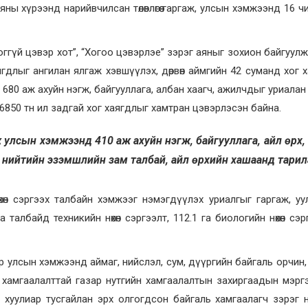
ны хүрээнд нарийвчилсан төлөвлөгөө гаргаж, улсын хэмжээнд 16 ч
Хоггүй цэвэр хот”, “Хогоо цэвэрлэе” зэрэг аяныг зохион байгуул
ягдлыг ангилан ялгаж хэвшүүлэх, дөрвөн аймгийн 42 суманд хог 
 680 аж ахуйн нэгж, байгууллага, албан хаагч, ажилчдыг уриалан
 6850 тн ил задгай хог хаягдлыг хамтран цэвэрлэсэн байна.
үлж улсын хэмжээнд 410 аж ахуйн нэгж, байгууллага, айл өрх,
нийтийн эзэмшлийн зам талбай, айл өрхийн хашаанд тарил
өн сэргээх талбайн хэмжээг нэмэгдүүлэх уриалгыг гаргаж, уу
талбайд техникийн нөхөн сэргээлт, 112.1 га биологийн нөхөн сэр
р улсын хэмжээнд аймаг, нийслэл, сум, дүүргийн байгаль орчин,
 хамгаалалттай газар нутгийн хамгаалалтын захиргаадын мэрг
 хуулиар тусгайлан эрх олгогдсон байгаль хамгаалагч зэрэг 