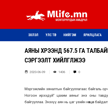
ЭХЛЭЛ
УЛС ТӨР
НИЙГЭМ
ЯРИЛЦЛАГА
АЯНЫ ХҮРЭЭНД 567.5 ГА ТАЛБАЙ
СЭРГЭЭЛТ ХИЙЛГҮҮЛЖЭЭ
2020-06-09
1406
0
Мэргэжлийн хяналтын байгууллагаас байгаль орчин
Ногоон ирээдүй” цахим аяныг энэ оны тавду
байгууллаа. Энэхүү аян нь цаг үеийн нөхцөл бай