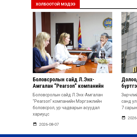
ХОЛБООТОЙ МЭДЭЭ
Боловсролын сайд Л.Энх-
Долоод
Амгалан “Pearson” компанийн
бүртг
удирдлагатай уулзлаа
Боловсролын сайд Л.Энх-Амгалан
Зөрчлий
"Pearson" компанийн Мэргэжлийн
санд у
боловсрол, ур чадварын асуудал
7 сарын
хариуцс
2026
2026-08-07