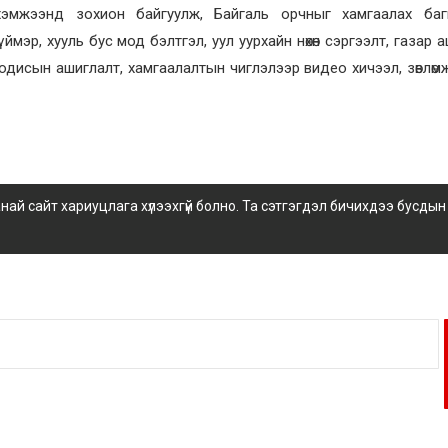
хэмжээнд зохион байгуулж, Байгаль орчныг хамгаалах баг
эр, хууль бус мод бэлтгэл, уул уурхайн нөхөн сэргээлт, газар а
бодисын ашиглалт, хамгаалалтын чиглэлээр видео хичээл, зөвлөмж
 сайт хариуцлага хүлээхгүй болно. Та сэтгэгдэл бичихдээ бусдын