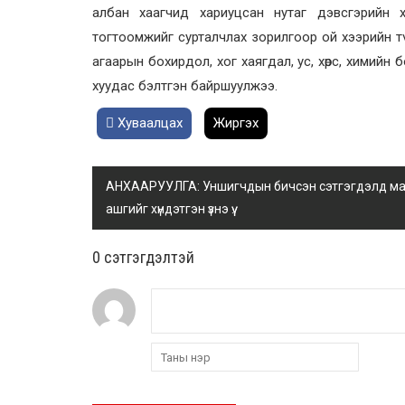
албан хаагчид хариуцсан нутаг дэвсгэрийн 
тогтоомжийг сурталчлах зорилгоор ой хээрийн түйм
агаарын бохирдол, хог хаягдал, ус, хөрс, химийн 
хуудас бэлтгэн байршуулжээ.
Хуваалцах
Жиргэх
АНХААРУУЛГА: Уншигчдын бичсэн сэтгэгдэлд манай
ашгийг хүндэтгэн үзнэ үү.
0 cэтгэгдэлтэй