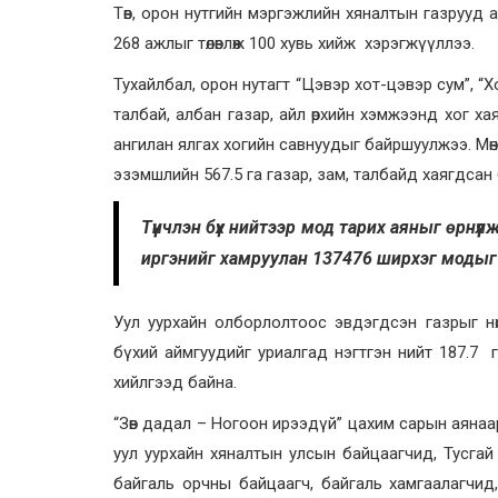
Төв, орон нутгийн мэргэжлийн хяналтын газрууд ая
268 ажлыг төлөвлөж 100 хувь хийж хэрэгжүүллээ.
Тухайлбал, орон нутагт “Цэвэр хот-цэвэр сум”, “
талбай, албан газар, айл өрхийн хэмжээнд хог ха
ангилан ялгах хогийн савнуудыг байршуулжээ. Мөн
эзэмшлийн 567.5 га газар, зам, талбайд хаягдсан
Түүнчлэн бүх нийтээр мод тарих аяныг өрнү
иргэнийг хамруулан 137476 ширхэг модыг 
Уул уурхайн олборлолтоос эвдэгдсэн газрыг нөх
бүхий аймгуудийг уриалгад нэгтгэн нийт 187.7 га 
хийлгээд байна.
“Зөв дадал – Ногоон ирээдүй” цахим сарын аянаа
уул уурхайн хяналтын улсын байцаагчид, Тусгай
байгаль орчны байцаагч, байгаль хамгаалагчид,