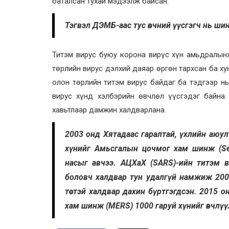
баталсан тухай мэдээлж байсан.
Тэгвэл ДЭМБ-аас тус өвчний үүсгэгч нь ши
Титэм вирус буюу корона вирүс хүн амьдралынх
төрлийн вирус дэлхий даяар өргөн тархсан ба х
олон төрлийн титэм вирус байдаг ба тэдгээр нь
вирус хүнд хэлбэрийн өвчлөл үүсгэдэг байна.
хавьтлаар дамжин халдварлана.
2003 онд Хятадаас гаралтай, үхлийн аюул
хүнийг Амьсгалын цочмог хам шинж (Seve
насыг авчээ. АЦХаХ (SARS)-ийн титэм ви
боловч халдвар тун удалгүй намжиж 200
төстэй халдвар дахин бүртгэгдсэн. 2015
хам шинж (MERS) 1000 гаруй хүнийг өвчлүү