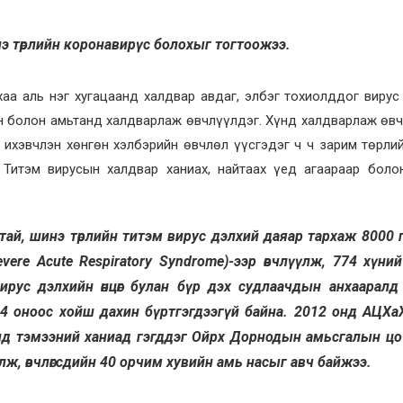
нэ төрлийн коронавирүс болохыг тогтоожээ.
аа аль нэг хугацаанд халдвар авдаг, элбэг тохиолддог вирус
ун болон амьтанд халдварлаж өвчлүүлдэг. Хүнд халдварлаж өв
 ихэвчлэн хөнгөн хэлбэрийн өвчлөл үүсгэдэг ч ч зарим төрли
 Титэм вирусын халдвар ханиах, найтаах үед агаараар боло
тай, шинэ төрлийн титэм вирус дэлхий даяар тархаж 8000 
re Acute Respiratory Syndrome)-ээр өвчлүүлж, 774 хүни
рус дэлхийн өнцөг булан бүр дэх судлаачдын анхааралд ө
4 оноос хойш дахин бүртгэгдээгүй байна. 2012 онд АЦХа
 онд тэмээний ханиад гэгддэг Ойрх Дорнодын амьсгалын ц
лж, өвчлөгсдийн 40 орчим хувийн амь насыг авч байжээ.