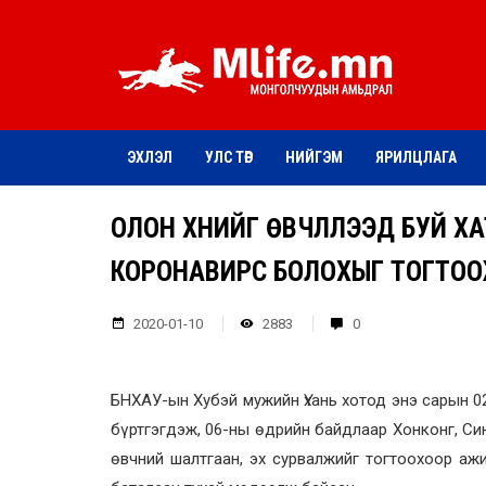
ЭХЛЭЛ
УЛС ТӨР
НИЙГЭМ
ЯРИЛЦЛАГА
ОЛОН ХҮНИЙГ ӨВЧЛҮҮЛЭЭД БУЙ Х
КОРОНАВИРҮС БОЛОХЫГ ТОГТО
2020-01-10
2883
0
БНХАУ-ын Хубэй мужийн Үхань хотод энэ сарын 0
бүртгэгдэж, 06-ны өдрийн байдлаар Хонконг, Си
өвчний шалтгаан, эх сурвалжийг тогтоохоор аж