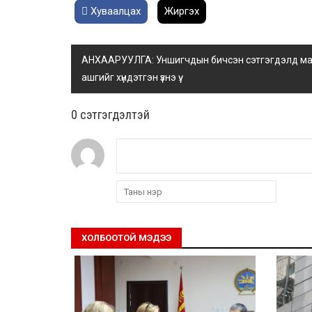
Хуваалцах
Жиргэх
АНХААРУУЛГА: Уншигчдын бичсэн сэтгэгдэлд манай
ашгийг хүндэтгэн үзнэ үү.
0 cэтгэгдэлтэй
ХОЛБООТОЙ МЭДЭЭ