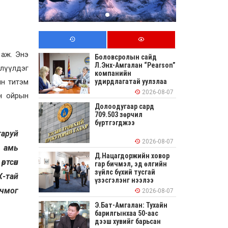
 аж. Энэ
Боловсролын сайд
Л.Энх-Амгалан “Pearson”
члүүлдэг
компанийн
йн титэм
удирдлагатай уулзлаа
2026-08-07
н ойрын
Долоодугаар сард
709.503 зөрчил
бүртгэгджээ
гаруй
2026-08-07
й амь
Д.Нацагдоржийн ховор
ртсөн
гар бичмэл, эд өлгийн
зүйлс бүхий тусгай
Х-тай
үзэсгэлэнг нээлээ
очмог
2026-08-07
Э.Бат-Амгалан: Тухайн
барилгынхаа 50-аас
дээш хувийг барьсан