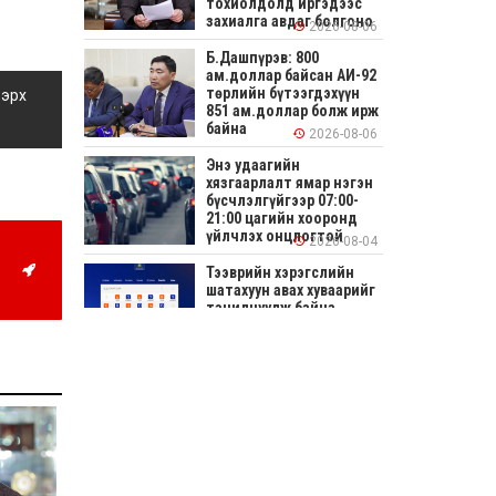
тохиолдолд иргэдээс
захиалга авдаг болгоно
2026-08-06
Б.Дашпүрэв: 800
ам.доллар байсан АИ-92
төрлийн бүтээгдэхүүн
 эрх
851 ам.доллар болж ирж
байна
2026-08-06
Энэ удаагийн
хязгаарлалт ямар нэгэн
бүсчлэлгүйгээр 07:00-
21:00 цагийн хооронд
үйлчлэх онцлогтой
2026-08-04
Тээврийн хэрэгслийн
шатахуун авах хуваарийг
танилцуулж байна
2026-08-04
СОНИРХОЛТОЙ: Ихэр
шар, цусан толботой
өндөг аюултай юу?
2026-08-04
Улсын заан