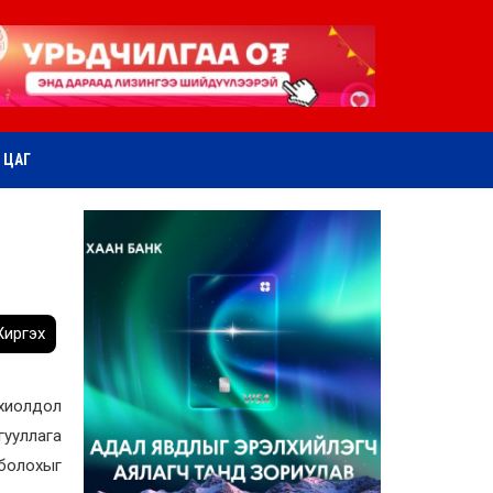
ӨТ ЦАГ
иргэх
охиолдол
гууллага
 болохыг