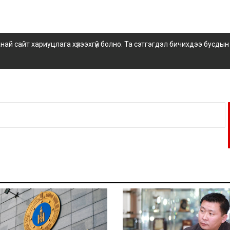
 сайт хариуцлага хүлээхгүй болно. Та сэтгэгдэл бичихдээ бусдын