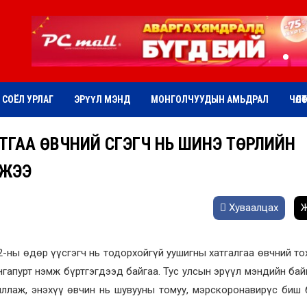
СОЁЛ УРЛАГ
ЭРҮҮЛ МЭНД
МОНГОЛЧУУДЫН АМЬДРАЛ
ЧӨЛӨ
АТГАА ӨВЧНИЙ ҮҮСГЭГЧ НЬ ШИНЭ ТӨРЛИЙН
ОЖЭЭ
Хуваалцах
Ж
2-ны өдөр үүсгэгч нь тодорхойгүй уушигны хатгалгаа өвчний т
нгапурт нэмж бүртгэгдээд байгаа. Тус улсын эрүүл мэндийн бай
иллаж, энэхүү өвчин нь шувууны томуу, мэрскоронавирүс биш