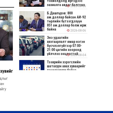
тохиолдолд иргэдээс
захиалга авдаг болгоно
2026-08-06
Б.Дашпүрэв: 800
ам.доллар байсан АИ-92
төрлийн бүтээгдэхүүн
851 ам.доллар болж ирж
байна
2026-08-06
Энэ удаагийн
хязгаарлалт ямар нэгэн
бүсчлэлгүйгээр 07:00-
21:00 цагийн хооронд
үйлчлэх онцлогтой
2026-08-04
Тээврийн хэрэгслийн
шатахуун авах хуваарийг
танилцуулж байна
хувийг
дээс
удлыг
2026-08-04
аан
СОНИРХОЛТОЙ: Ихэр
айгу
шар, цусан толботой
өндөг аюултай юу?
2026-08-04
Улсын заан