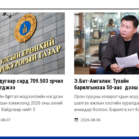
угаар сард 709.503 зөрчил
Э.Бат-Амгалан: Тухайн
эгджээ
барилгынхаа 50-аас дээш 
барьсан тохиолдолд иргэ
н бүртгэл мэдээллийн нэгдсэн
Орон сууцны хохирогчдын асу
захиалга авдаг болгоно
лсын хэмжээнд 2026 оны эхний
шалгах ажлын хэсгийн хуралд
 байдлаар нийт 5
өнөөдөр боллоо. Барилга хот б
-08-07
2026-08-06