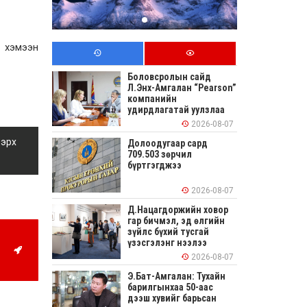
 хэмээн
Боловсролын сайд
Л.Энх-Амгалан “Pearson”
компанийн
удирдлагатай уулзлаа
2026-08-07
 эрх
Долоодугаар сард
709.503 зөрчил
бүртгэгджээ
2026-08-07
Д.Нацагдоржийн ховор
гар бичмэл, эд өлгийн
зүйлс бүхий тусгай
үзэсгэлэнг нээлээ
2026-08-07
Э.Бат-Амгалан: Тухайн
барилгынхаа 50-аас
дээш хувийг барьсан