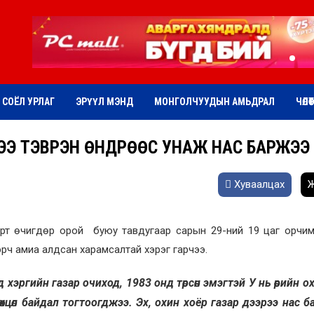
СОЁЛ УРЛАГ
ЭРҮҮЛ МЭНД
МОНГОЛЧУУДЫН АМЬДРАЛ
ЧӨЛӨ
ҮХДЭЭ ТЭВРЭН ӨНДРӨӨС УНАЖ НАС БАРЖЭЭ
Хуваалцах
Ж
сгэрт өчигдөр орой буюу тавдугаар сарын 29-ний 19 цаг орчи
сэрч амиа алдсан харамсалтай хэрэг гарчээ.
эргийн газар очиход, 1983 онд төрсөн эмэгтэй У нь өөрийн ох
нөхцөл байдал тогтоогджээ. Эх, охин хоёр газар дээрээ нас б