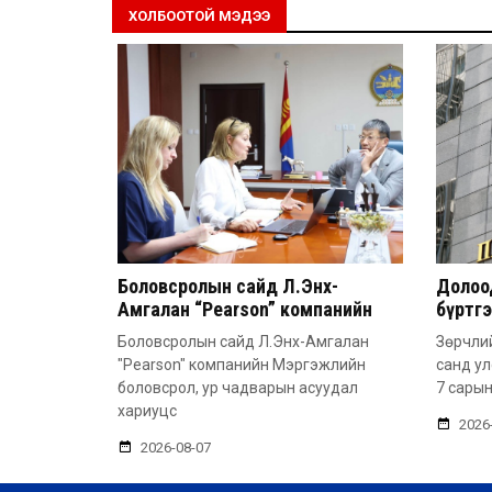
ХОЛБООТОЙ МЭДЭЭ
Боловсролын сайд Л.Энх-
Долоод
Амгалан “Pearson” компанийн
бүртг
удирдлагатай уулзлаа
Боловсролын сайд Л.Энх-Амгалан
Зөрчлий
"Pearson" компанийн Мэргэжлийн
санд у
боловсрол, ур чадварын асуудал
7 сарын
хариуцс
2026
2026-08-07