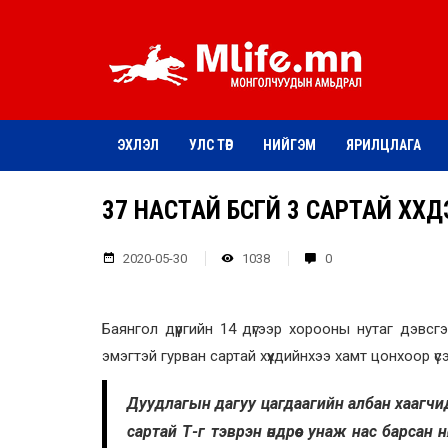
ЭХЛЭЛ
УЛС ТӨР
НИЙГЭМ
ЯРИЛЦЛАГА
37 НАСТАЙ БҮСГҮЙ 3 САРТАЙ ХҮ
2020-05-30
1038
0
Баянгол дүүргийн 14 дүгээр хорооны нутаг дэв
эмэгтэй гурван сартай хүүхдийнхээ хамт цонхоор ү
Дуудлагын дагуу цагдаагийн албан хаагчид х
сартай Т-г тэврэн өндрөөс унаж нас барсан 