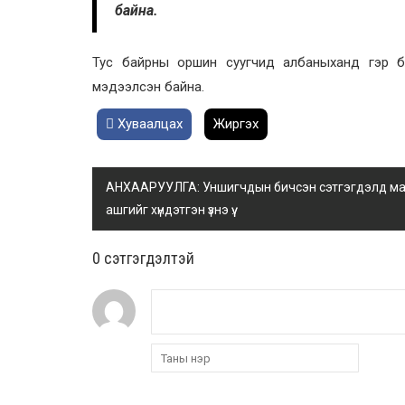
байна.
Тус байрны оршин суугчид албаныханд гэр бү
мэдээлсэн байна.
Хуваалцах
Жиргэх
АНХААРУУЛГА: Уншигчдын бичсэн сэтгэгдэлд манай
ашгийг хүндэтгэн үзнэ үү.
0 cэтгэгдэлтэй