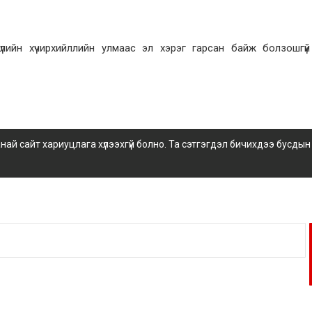
лийн хүчирхийллийн улмаас эл хэрэг гарсан байж болзошгүй
 сайт хариуцлага хүлээхгүй болно. Та сэтгэгдэл бичихдээ бусдын