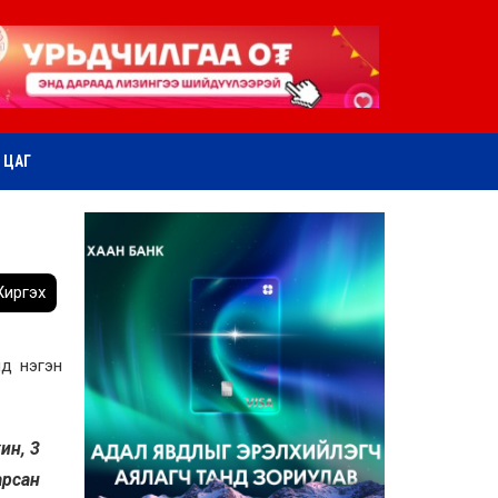
ӨТ ЦАГ
иргэх
мд нэгэн
ин, 3
арсан