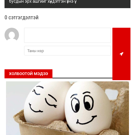
бусдын эрх ашгийг хүндэтгэн үзнэ үү.
0 cэтгэгдэлтэй
ХОЛБООТОЙ МЭДЭЭ