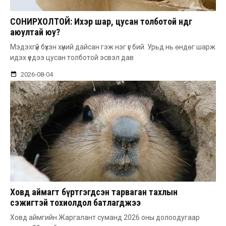
СОНИРХОЛТОЙ: Ихэр шар, цусан толботой өндөг
аюултай юу?
Мэдэхгүй бүхэн хүний дайсан гэж нэг үг бий. Урьд нь өндөг шарж
идэх үедээ цусан толботой эсвэл дав
2026-08-04
Ховд аймагт бүртгэгдсэн тарваган тахлын
сэжигтэй тохиолдол батлагджээ
Ховд аймгийн Жаргалант суманд 2026 оны долоодугаар