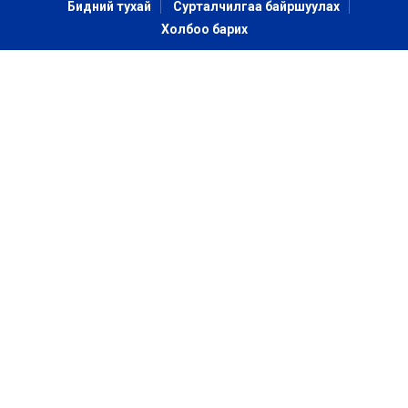
Бидний тухай
Сурталчилгаа байршуулах
Холбоо барих