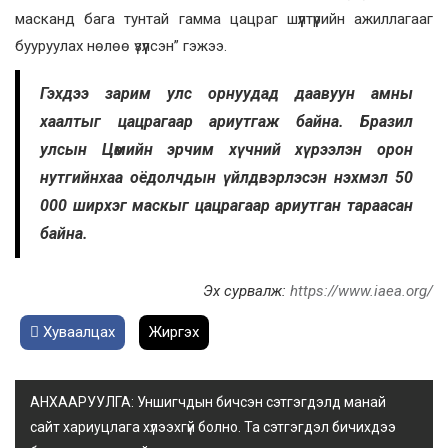
масканд бага тунтай гамма цацраг шүүлтүүрийн ажиллагааг
бууруулах нөлөө үзүүлсэн” гэжээ.
Гэхдээ зарим улс орнуудад даавуун амны
хаалтыг цацрагаар ариутгаж байна. Бразил
улсын Цөмийн эрчим хүчний хүрээлэн орон
нутгийнхаа оёдолчдын үйлдвэрлэсэн нэхмэл 50
000 ширхэг маскыг цацрагаар ариутган тараасан
байна.
Эх сурвалж:
https://www.iaea.org/
Хуваалцах
Жиргэх
АНХААРУУЛГА: Уншигчдын бичсэн сэтгэгдэлд манай
сайт хариуцлага хүлээхгүй болно. Та сэтгэгдэл бичихдээ