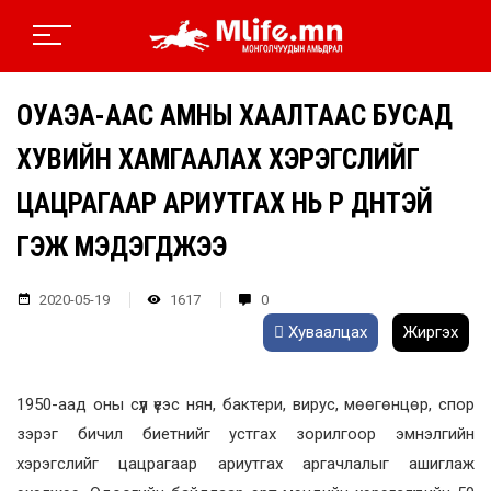
ОУАЭА-ААС АМНЫ ХААЛТААС БУСАД
ХУВИЙН ХАМГААЛАХ ХЭРЭГСЛИЙГ
ЦАЦРАГААР АРИУТГАХ НЬ ҮР ДҮНТЭЙ
ГЭЖ МЭДЭГДЖЭЭ
2020-05-19
1617
0
Хуваалцах
Жиргэх
1950-аад оны сүүл үеэс нян, бактери, вирус, мөөгөнцөр, спор
зэрэг бичил биетнийг устгах зорилгоор эмнэлгийн
хэрэгслийг цацрагаар ариутгах аргачлалыг ашиглаж