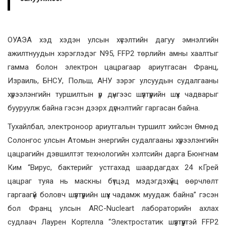
ОУАЭА хэд хэдэн улсын хүсэлтийн дагуу эмнэлгийн
ажилтнуудын хэрэглэдэг N95, FFP2 төрлийн амны хаалтыг
гамма болон электрон цацрагаар ариутгасан Франц,
Израиль, БНСУ, Польш, АНУ зэрэг улсуудын судалгааны
хүрээлэнгийн туршилтын үр дүнгээс шүүлтүүрийн шүүх чадварыг
бууруулж байна гэсэн дээрх дүгнэлтийг гаргасан байна.
Тухайлбал, электроноор ариутгалын туршилт хийсэн Өмнөд
Солонгос улсын Атомын энергийн судалгааны хүрээлэнгийн
цацрагийн дэвшилтэт технологийн хэлтсийн дарга Бюнгнам
Ким “Вирус, бактерийг устгахад шаардагдах 24 кГрей
цацраг туяа нь маскны бүтцэд мэдэгдэхүйц өөрчлөлт
гаргаагүй боловч шүүлтүүрийн шүүх чадамж муудаж байна” гэсэн
бол Франц улсын ARC-Nucleart лабораторийн ахлах
судлаач Лаурен Кортелла “Электростатик шүүлтүүртэй FFP2