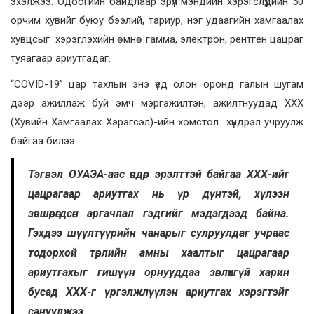
эхэлжээ. Одоогийн байдлаар эрүүл мэндийн хэрэгслүүдийн 50
орчим хувийг буюу бээлий, тариур, нэг удаагийн хамгаалах
хувцсыг хэрэглэхийн өмнө гамма, электрон, рентген цацраг
туяагаар ариутгадаг.
“COVID-19” цар тахлын энэ үед олон оронд галын шугам
дээр ажиллаж буй эмч мэргэжилтэн, ажилтнуудад ХХХ
(Хувийн Хамгаалах Хэрэгсэл)-ийн хомстол хүндрэл учруулж
байгаа билээ.
Тэгвэл ОУАЭА-аас өндөр эрэлттэй байгаа ХХХ-ийг
цацрагаар ариутгах нь үр дүнтэй, хүлээн
зөвшөөрөгдсөн аргачлал гэдгийг мэдэгдээд байна.
Гэхдээ шүүлтүүрийн чанарыг сулруулдаг учраас
тодорхой төрлийн амны хаалтыг цацрагаар
ариутгахыг гишүүн орнууддаа зөвлөхгүй харин
бусад ХХХ-г үргэлжлүүлэн ариутгах хэрэгтэйг
сануулжээ.