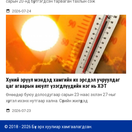
сарын 20-нд бүртгэгдсэн тарваган тахлын сэж
2026-07-24
Хүний эрүүл мэндэд хамгийн их эрсдэл учруулдаг
цаг агаарын аюулт үзэгдлүүдийн нэг нь ХЭТ
ХАЛУУН
Өнөөдөр буюу долоодугаар сарын 23-наас эхлэн 27-ныг
хүртэл ихэнх нутгаар хална. Сүүлийн жилүүдэд
2026-07-23
© 2018 - 2026 Бүх эрх хуулиар хамгаалагдсан.