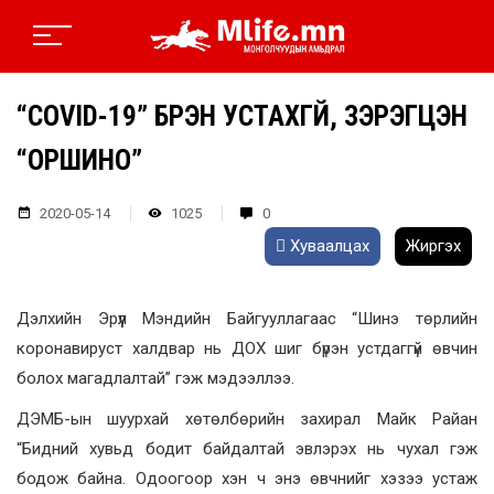
“COVID-19” БҮРЭН УСТАХГҮЙ, ЗЭРЭГЦЭН
“ОРШИНО”
2020-05-14
1025
0
Хуваалцах
Жиргэх
Дэлхийн Эрүүл Мэндийн Байгууллагаас “Шинэ төрлийн
коронавируст халдвар нь ДОХ шиг бүрэн устдаггүй өвчин
болох магадлалтай” гэж мэдээллээ.
ДЭМБ-ын шуурхай хөтөлбөрийн захирал Майк Райан
“Бидний хувьд бодит байдалтай эвлэрэх нь чухал гэж
бодож байна. Одоогоор хэн ч энэ өвчнийг хэзээ устаж