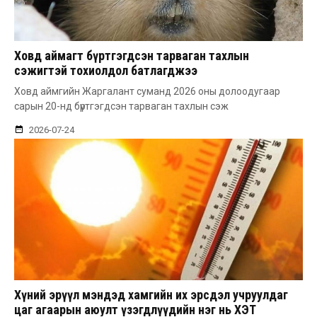
Ховд аймагт бүртгэгдсэн тарваган тахлын
сэжигтэй тохиолдол батлагджээ
Ховд аймгийн Жаргалант суманд 2026 оны долоодугаар
сарын 20-нд бүртгэгдсэн тарваган тахлын сэж
2026-07-24
Хүний эрүүл мэндэд хамгийн их эрсдэл учруулдаг
цаг агаарын аюулт үзэгдлүүдийн нэг нь ХЭТ