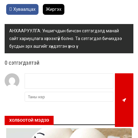
Хуваалцах
Жиргэх
АНХААРУУЛГА: Уншигчдын бичсэн сэтгэгдэлд манай
сайт хариуцлага хүлээхгүй болно. Та сэтгэгдэл бичихдээ
бусдын эрх ашгийг хүндэтгэн үзнэ үү.
0 cэтгэгдэлтэй
ХОЛБООТОЙ МЭДЭЭ