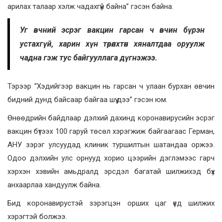
арилах талаар хэлж чадахгүй байна” гэсэн байна.
Уг өвчний эсрэг вакцин гарсан ч өвчин бүрэн
устахгүй, харин хүн төрөлхтөн хяналтдаа оруулж
чадна гэж тус байгууллага дүгнэжээ.
Тэрээр “Хэдийгээр вакцин нь гарсан ч улаан бурхан өвчин
бидний дунд байсаар байгаа шүү дээ” гэсэн юм.
Өнөөдрийн байдлаар дэлхий дахинд коронавирусийн эсрэг
вакцин бүтээх 100 гаруй төсөл хэрэгжиж байгаагаас Герман,
АНУ зэрэг улсуудад клиник туршилтын шатандаа оржээ.
Одоо дэлхийн улс орнууд хорио цээрийн дэглэмээс гарч
хэрхэн хэвийн амьдралд эрсдэл багатай шилжихэд бүх
анхаарлаа хандуулж байна.
Бид коронавирустэй зэрэгцэн орших цаг үед шилжих
хэрэгтэй болжээ.