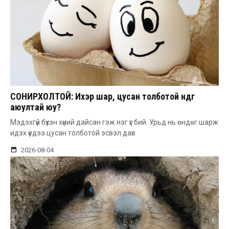
СОНИРХОЛТОЙ: Ихэр шар, цусан толботой өндөг
аюултай юу?
Мэдэхгүй бүхэн хүний дайсан гэж нэг үг бий. Урьд нь өндөг шарж
идэх үедээ цусан толботой эсвэл дав
2026-08-04