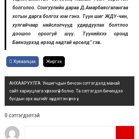
болголоо. Сонгуулийн дараа Д.Амарбаясгалангаа
хотын дарга болгох юм гэнэ. Түүн шиг ЖДҮ-чин,
хулгайчаар нийслэлчүүд удирдуулах болтлоо
доошоо ороогүй шүү. Түүнийхээ оронд
Баянзүрхэд ирээд надтай өрсөлд” гэв.
Хуваалцах
Жиргэх
АНХААРУУЛГА: Уншигчдын бичсэн сэтгэгдэлд манай
сайт хариуцлага хүлээхгүй болно. Та сэтгэгдэл бичихдээ
бусдын эрх ашгийг хүндэтгэн үзнэ үү.
0 cэтгэгдэлтэй