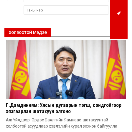
ХОЛБООТОЙ МЭДЭЭ
Г.Дамдинням: Улсын дугаарын тэгш, сондгойгоор
хязгаарлан шатахуун олгоно
Аж Үйлдвэр, Эрдэс Баялгийн Яамнаас шатахуунтай
холбоотой асуудлаар хэвлэлийн хурал зохион байгуулла