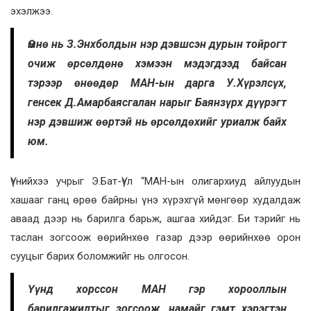
эхэлжээ.
Өмнө нь З.Энхболдын нэр дэвшсэн дурын тойрогт
очиж өрсөлдөнө хэмээн мэдэгдээд байсан
тэрээр өнөөдөр МАН-ын дарга У.Хүрэлсүх,
генсек Д.Амарбаясгалан нарыг Баянзүрх дүүрэгт
нэр дэвшиж өөртэй нь өрсөлдөхийг уриалж байх
юм.
Үүнийхээ учрыг Э.Бат-Үүл “МАН-ын олигархиуд айлуудын
хашааг ганц өрөө байрны үнэ хүрэхгүй мөнгөөр худалдаж
аваад дээр нь барилга барьж, ашгаа хийдэг. Би тэрийг нь
таслан зогсоож өөрийнхөө газар дээр өөрийнхөө орон
сууцыг барих боломжийг нь олгосон.
Үүнд хорссон МАН гэр хорооллын
барилгажилтыг зогсоож, намайг гэмт хэрэгтэн