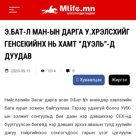
Э.БАТ-ҮҮЛ МАН-ЫН ДАРГА У.ХҮРЭЛСҮХИЙГ
ГЕНСЕКИЙНХ НЬ ХАМТ “ДУЭЛЬ”-Д
ДУУДАВ
2020-05-11
1014
0
Хуваалцах
Жиргэх
Нийслэлийн Засаг дарга асан Э.Бат-Үүл өнөөдөр хэвлэлийн
бага хурал зохион байгууллаа. Тэрээр удахгүй болох УИХ-
ын ээлжит сонгуульд бие даан нэр дэвшихээр СЕХ-нд
бүртгүүлсэн бөгөөд нэр дэвших эрхээ авахын тулд хуулийн
дагуу тойргийнхоо сонгогчдоос гарын үсэг цуглуулж