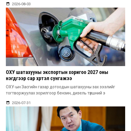
2026-08-03
ОХУ шатахууны экспортын хоригоо 2027 оны
нэгдүгээр сар хүртэл сунгажээ
ОХУ-ын Засгийн газар дотоодын шатахууны зах зээлийг
тогтворжуулах зорилгоор бензин, дизель түлшний э
2026-07-31