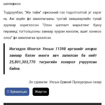
шилжүүлжээ.
Тодруулбал, “Жи тайм” сүлжээний гэх тодотголтой уг хэрэг
нь Аж ахуйн үйл ажиллагааны тусгай зөвшөөрлийн тухай
хуулиар хориглосон “Олон шатлалт маркетинг буюу
пирамид тогтолцооны замаар хууран мэхэлж, ашиг хонжоо
олох” үйл ажиллагаа эрхэлсэн.
Ингэхдээ Монгол Улсын 11398 иргэнийг элсүүлэх
замаар бэлэн мөнгө авч залилсан ба нийт
25,801,303,770 төгрөгийн хохирол учруулсан
байна.
Эх сурвалж: Улсын Ерөнхий Прокурорын газар
Хуваалцах
Жиргэх