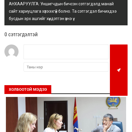
АНХААРУУЛГА: Уншигчдын бичсэн сэтгэгдэлд манай
сайт хариуцлага хүлээхгүй болно. Та сэтгэгдэл бичихдээ
бусдын эрх ашгийг хүндэтгэн үзнэ үү.
0 cэтгэгдэлтэй
ХОЛБООТОЙ МЭДЭЭ