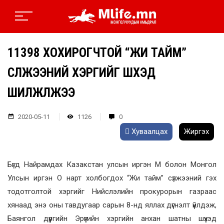
11398 ХОХИРОГЧТОЙ “ЖИ ТАЙМ”
СҮЛЖЭЭНИЙ ХЭРГИЙГ ШҮҮХЭД
ШИЛЖҮҮЛЖЭЭ
2020-05-11
1126
0
Хуваалцах
Жиргэх
Бүгд Найрамдах Казакстан улсын иргэн М болон Монгол
Улсын иргэн О нарт холбогдох “Жи тайм” сүлжээний гэх
тодотголтой хэргийг Нийслэлийн прокурорын газраас
хянаад энэ оны тавдугаар сарын 8-нд яллах дүгнэлт үйлдэж,
Баянгол дүүргийн Эрүүгийн хэргийн анхан шатны шүүхэд