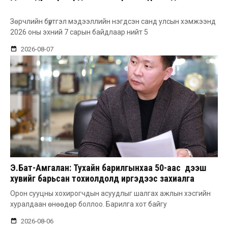
Зөрчлийн бүртгэл мэдээллийн нэгдсэн санд улсын хэмжээнд
2026 оны эхний 7 сарын байдлаар нийт 5
2026-08-07
Э.Бат-Амгалан: Тухайн барилгынхаа 50-аас дээш
хувийг барьсан тохиолдолд иргэдээс захиалга
авдаг болгоно
Орон сууцны хохирогчдын асуудлыг шалгах ажлын хэсгийн
хуралдаан өнөөдөр боллоо. Барилга хот байгу
2026-08-06