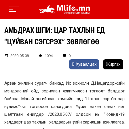
АМЬДРАХ ШПИ: ЦАР ТАХЛЫН ҮЕД
“ЦУЙВАН СЭГСРЭХ” ЗӨВЛӨГӨӨ
2020-05-08
1094
0
Хуваалцах
Жиргэх
Арван жилийн сурагч байхад Их зохиолч Д.Нацагдоржийн
мэндэлсний ойд зориулан жүжигчилсэн тоглолт бэлддэг
байлаа. Манай ангийнхан хамгийн сүүлд “Цагаан сар ба хар
нулимс”-ыг тоглосон санагдана. Үүнийг нэхэн санах нэг
шалтгаан өчигдөр /2020.05.07/ олдсон нь “Ковид-19
халдварт цар тахлын халдварын үеийн харилцан ажиллагаа,