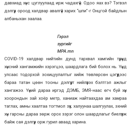
давхиад хүнс цуглуулаад ирж чадахгүй. Одоо яах вэ? Тэгвэл
дэлгүүр ороод халдвар авалгүй харих “шпи”-г Онцгой байдлын
албаныхан заалаа.
Гэрэл
зургийг
MPA.mn
COVID-19 халдвар нийтийн дунд тархвал хамгийн түрүүнд
хүнсний хангамжийн хэрэгцээ, шаардлага бий болох нь. Үүнд
улсаас тодорхой зохицуулалтыг хийж төвлөрсөн цэгүүдээс
бараа татан цөөн тооны дэлгүүрт нийлүүлэх бэлтгэл ажлыг
хангажээ. Үүний дараа иргэд ДЭМБ, ЭМЯ-наас өгч буй хүн
хоорондын зай хоёр метр, ханиаж найтаахдаа ам хамраа
таглах, амны хаалтаа тогтмол зүүх, халуунаа шалгуулах, эхний
хүн гарсны дараа зөрж орох зэрэг олон шаардлагыг биелүүлж
байж сая дэлгүүр орж гурил аваад харина.