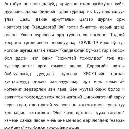
Автобус зогссон даруйд ариутгал халдваргүйжүүлэлт хийж
дууссаны дараа биднийг гурав гурваар нь буулгаж халуун
үзлээ. Цааш дахин ариутгалын цэгээр шурган орж
нэвтэрснээр “Халдвартай бүс” гэсэн бичигтэй асрын үүдэнд
очлоо. Улаан зураасны ард гурван хүн зогсоно. Тэдний
хоёроос түргэвчилсэн оношлуураар COVID-19 илрээгүй тул
ногоон шугам даган алхаж “халдвартай бүс”-ээс гарч одсон
бол үлдсэн нэг хүнийг “сэжигтэй тохиолдол” гэж үзэн
тусгаарлалтын арга хэмжээ авлаа. Дараагийн шатны
байгууллагад дуудлага хүрснээр ХӨСҮТ-ийн цагаан
хувцастнууд дохио хангинуулсаар хүрч ирж сэжигтэй
иргэнийг зөөвөрлөн авч явав. Зөн муутай байж болох ч
сэжигтэй тохиолдол гэж үзсэн иргэний шинжилгээний хариу
эерэг гарч, олон хүнтэй уулзсан нь тогтоогдсон тул хатуу
хөл хорио тогтоолоо. “Энэ чинь ердөө л үзүүлэх тоглолт”
хэмээн санаж явсан минь энэ мөчөөс өөрчлөгдөж “нээрэн
юу билээ” гэх бодол зурсхийж амжив.