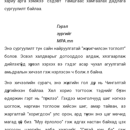
хариу арга хэмжээ” сэдэвт гамшгаас хамгаалах дадлага
сургуулилт байлаа.
Гэрэл
зургийг
MPA.mn
Энэ сургуулилт тун сайн найруулгатай “жүжигчилсэн тоглолт”
болов. Эсвэл халдварыг дотооддоо алдаж, хязгаарлаж
дийлэхгүйд хүрвэл хэрхэх вэ гэдэг асар чухал агуулгатай
амьдралын хичээл гэж нэрлэсэн ч болж л байна.
Энэ хичээлийн сурагч, энэ жүжгийн гол дүр нь Чингэлтэй
дүүргийнхэн байлаа. Хөл хорио тогтоож тэднийг бүтэн
өдөржин гэрт нь “түгжлээ”. Гэхдээ монголчууд шиг нэгнээ
шоглож, наргиан тоглоом хийсэн шиг, амар тайван, аз
жаргалтай “хоригдсон” улс орон, ард түмэн энэ цаг мөчид
магад үгүй биз. “Муу ёрлолоо” гэж адгах настан байхад цэх
зогссон цэргийн алба хаагчийг “Сүртэй юм бэ” гэж