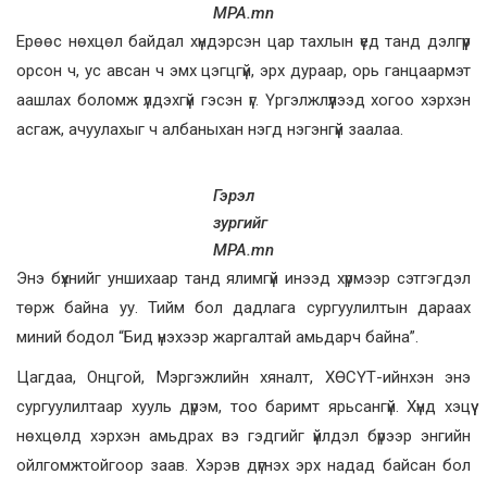
MPA.mn
Ерөөс нөхцөл байдал хүндэрсэн цар тахлын үед танд дэлгүүр
орсон ч, ус авсан ч эмх цэгцгүй, эрх дураар, орь ганцаармэт
аашлах боломж үлдэхгүй гэсэн үг. Үргэлжлүүлээд хогоо хэрхэн
асгаж, ачуулахыг ч албаныхан нэгд нэгэнгүй заалаа.
Гэрэл
зургийг
MPA.mn
Энэ бүхнийг уншихаар танд ялимгүй инээд хүрмээр сэтгэгдэл
төрж байна уу. Тийм бол дадлага сургуулилтын дараах
миний бодол “Бид үнэхээр жаргалтай амьдарч байна”.
Цагдаа, Онцгой, Мэргэжлийн хяналт, ХӨСҮТ-ийнхэн энэ
сургуулилтаар хууль дүрэм, тоо баримт ярьсангүй. Хүнд хэцүү
нөхцөлд хэрхэн амьдрах вэ гэдгийг үйлдэл бүрээр энгийн
ойлгомжтойгоор заав. Хэрэв дүгнэх эрх надад байсан бол