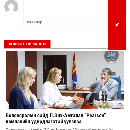
ХОЛБООТОЙ МЭДЭЭ
Боловсролын сайд Л.Энх-Амгалан “Pearson”
компанийн удирдлагатай уулзлаа