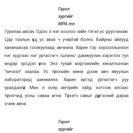
Гэрэл
зургийг
MPA.mn
Гурилаа авсан. Одоо л нэг хоолоо хийе гэтэл ус дуусчихаж.
Цар тахлын үед ус авах ч учиртай болно. Байрны айлууд
хананаасаа гоожуулаад авчихна. Харин гэр хорооллынхон
нэг худгаас нэг уртасгагч /шланк/ дамжуулан хэрэглэх тул
өндөр эрсдэл үүснэ. Энэ тухай мэргэжлийн хяналтынхан
“хичээл” заалаа. Ус түгээхийн өмнө дээж авч явуулын
лабораторид шинжилнэ. Харин иргэд уртасгагч руу
уралдахгүй. Мөн л хоёр метрийн зайд зогсож алсаас
түгээгчид усны саваа өгнө. Түгээгч савыг дүүргэсний дараа
очиж авна.
Гэрэл
зургийг