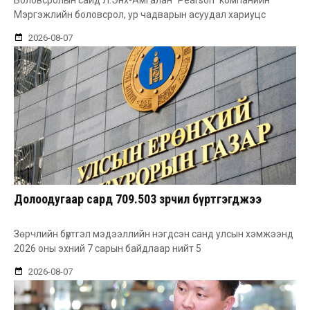
Боловсролын сайд Л.Энх-Амгалан "Pearson" компанийн
Мэргэжлийн боловсрол, ур чадварын асуудал хариуцс
2026-08-07
Долоодугаар сард 709.503 зөрчил бүртгэгджээ
Зөрчлийн бүртгэл мэдээллийн нэгдсэн санд улсын хэмжээнд
2026 оны эхний 7 сарын байдлаар нийт 5
2026-08-07