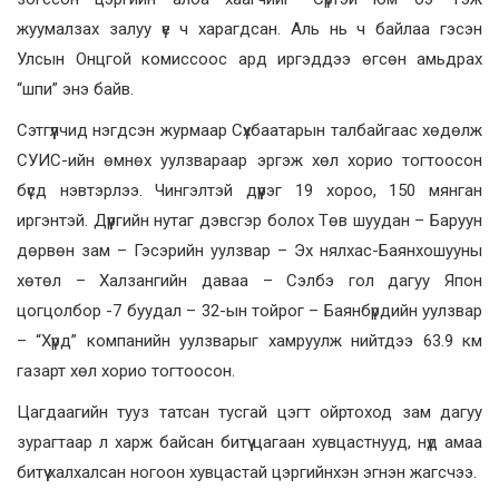
жуумалзах залуу үе ч харагдсан. Аль нь ч байлаа гэсэн
Улсын Онцгой комиссоос ард иргэддээ өгсөн амьдрах
“шпи” энэ байв.
Сэтгүүлчид нэгдсэн журмаар Сүхбаатарын талбайгаас хөдөлж
СУИС-ийн өмнөх уулзвараар эргэж хөл хорио тогтоосон
бүсд нэвтэрлээ. Чингэлтэй дүүрэг 19 хороо, 150 мянган
иргэнтэй. Дүүргийн нутаг дэвсгэр болох Төв шуудан – Баруун
дөрвөн зам – Гэсэрийн уулзвар – Эх нялхас-Баянхошууны
хөтөл – Халзангийн даваа – Сэлбэ гол дагуу Япон
цогцолбор -7 буудал – 32-ын тойрог – Баянбүрдийн уулзвар
– “Хүрд” компанийн уулзварыг хамруулж нийтдээ 63.9 км
газарт хөл хорио тогтоосон.
Цагдаагийн тууз татсан тусгай цэгт ойртоход зам дагуу
зурагтаар л харж байсан битүү цагаан хувцастнууд, нүд амаа
битүү халхалсан ногоон хувцастай цэргийнхэн эгнэн жагсчээ.