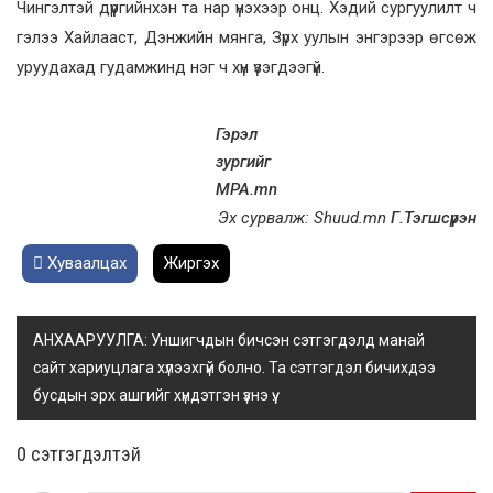
Чингэлтэй дүүргийнхэн та нар үнэхээр онц. Хэдий сургуулилт ч
гэлээ Хайлааст, Дэнжийн мянга, Зүрх уулын энгэрээр өгсөж
уруудахад гудамжинд нэг ч хүн үзэгдээгүй.
Гэрэл
зургийг
MPA.mn
Эх сурвалж: Shuud.mn
Г.Тэгшсүрэн
Хуваалцах
Жиргэх
АНХААРУУЛГА: Уншигчдын бичсэн сэтгэгдэлд манай
сайт хариуцлага хүлээхгүй болно. Та сэтгэгдэл бичихдээ
бусдын эрх ашгийг хүндэтгэн үзнэ үү.
0 cэтгэгдэлтэй