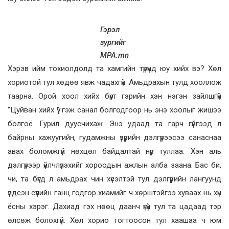
Гэрэл
зургийг
MPA.mn
Хэрэв ийм тохиолдолд та хамгийн түрүүнд юу хийх вэ? Хөл
хориотой тул хөдөө явж чадахгүй. Амьдрахын тулд хооллож
таарна. Орой хоол хийх бүрт гэрийн хэн нэгэн зайлшгүй
“Цуйван хийх үү” гэж санал болгодгоор нь энэ хоолыг жишээ
болгоё. Гурил дуусчихаж. Энэ удаад та гарч гүйгээд л
байрны хажуугийн, гудамжны үзүүрийн дэлгүүрээсээ санаснаа
авах боломжгүй нөхцөл байдалтай нүүр туллаа. Хэн аль
дэлгүүрээр үйлчлүүлэхийг хороодын ажлын алба заана. Бас би,
чи, та бүгд л амьдрах чин хүсэлтэй тул дэлгүүрийн лангуунд
үлдсэн сүүлийн ганц годгор хиамийг ч хөрштэйгээ хуваах нь хүн
ёсны хэрэг. Дахиад гэх нөөц даанч үгүй тул та цадаад тэр
өлсөж болохгүй. Хөл хорио тогтоосон тул хаашаа ч юм